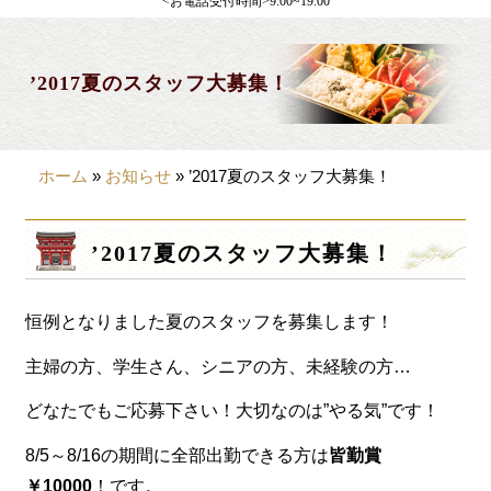
<お電話受付時間>9:00~19:00
製薬会社様向け
観光・行楽
’2017夏のスタッフ大募集！
会合・お集まり
大皿料理
ホーム
»
お知らせ
»
’2017夏のスタッフ大募集！
パーティデリバリー
価格から選ぶ
’2017夏のスタッフ大募集！
~999円
恒例となりました夏のスタッフを募集します！
1,000~1,999円
2,000~2,999円
主婦の方、学生さん、シニアの方、未経験の方…
3,000~3999円
どなたでもご応募下さい！大切なのは”やる気”です！
4,000~7999円
8/5～8/16の期間に全部出勤できる方は
皆勤賞
￥10000
！です。
8,000円~