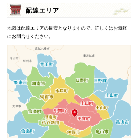
一品料理
シ
配達エリア
ョ
お食い初め・お子様膳
ン
無料貸し出し
地図は配達エリアの目安となりますので、詳しくはお気軽
にお問合せください。
ランキング
お知らせ
スタッフブログ
求人情報
会社概要
お問い合わせ
サイトマップ
ログイン・マイページ
特定商取引法に基づく表記