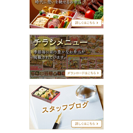
グ
シ
リ
ー
ズ
チ
ラ
シ
メ
ニ
ュ
ー
ス
タ
ッ
フ
ブ
ロ
グ