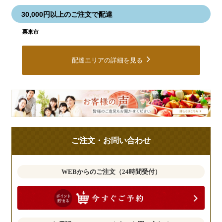
30,000円以上のご注文で配達
栗東市
配達エリアの詳細を見る
皆
様
の
ご
ご注文・お問い合わせ
意
見
も
WEBからのご注文（24時間受付）
お
聞
か
せ