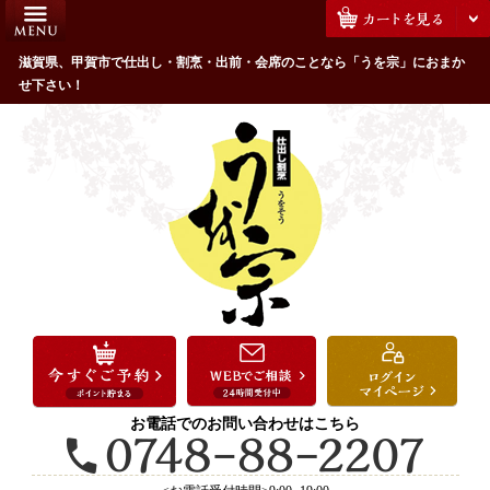
コ
HOME
ン
うを宗のこだわり
滋賀県、甲賀市で仕出し・割烹・出前・会席のことなら「うを宗」におまか
テ
せ下さい！
ン
配達エリア・注文方法
ツ
お客様の声
へ
ス
全商品一覧
キ
よくあるご質問
ッ
プ
お気に入り
ご用途から選ぶ
お祝い・ハレの日
法事・法要
お電話でのお問い合わせはこちら
接待・おもてなし
会議・セミナー弁当