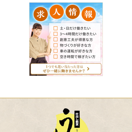
求
人
情
報