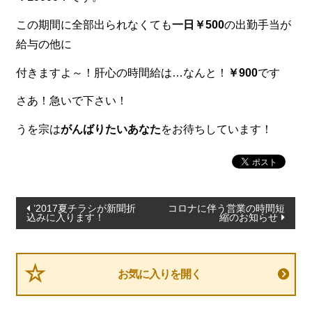
この期間に全部出られなくても
一日￥500
の出勤手当が
食材から選ぶ
給与の他に
お肉メイン弁当
付きますよ～！肝心の時間給は…なんと！
￥900
です
お魚メイン弁当
さあ！急いで下さい！
お野菜メイン弁当
うを宗は
がんばりたいあなた
をお待ちしています！
旬の食材弁当
種類から選ぶ
近江(滋賀)地方ゆかりの弁当
投
’2017夏チラシが新聞折
コロナに伴う営業の時間短
四得オードブル
込みに入ります！
縮のお知らせ
稿
寿司・会席膳
ナ
ビ
高級弁当
お気に入りを開く
ゲ
オードブル
ー