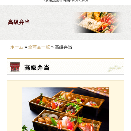
<お電話受付時間>9:00~19:00
製薬会社様向け
観光・行楽
高級弁当
会合・お集まり
大皿料理
ホーム
»
全商品一覧
»
高級弁当
パーティデリバリー
価格から選ぶ
高級弁当
~999円
1,000~1,999円
2,000~2,999円
3,000~3999円
4,000~7999円
8,000円~