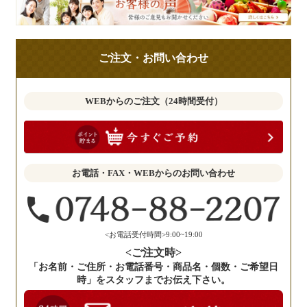
様
の
ご
ご注文・お問い合わせ
意
見
も
WEBからのご注文（24時間受付）
お
聞
か
せ
お電話・FAX・WEBからのお問い合わせ
く
だ
さ
い。
<お電話受付時間>9:00~19:00
<ご注文時>
「お名前・ご住所・お電話番号・商品名・個数・ご希望日
時」をスタッフまでお伝え下さい。