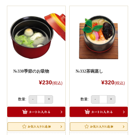
ー
シ
ョ
ン
№330季節のお吸物
№332茶碗蒸し
¥230
¥320
(税込)
(税込)
数量:
数量:
-
+
-
+