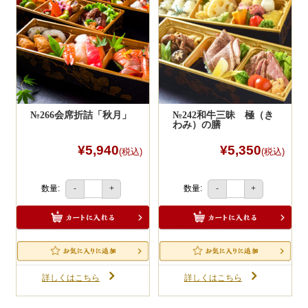
一品料理
お食い初め・お子様膳
2
無料貸し出し
ランキング
お知らせ
№266会席折詰「秋月」
№242和牛三昧 極（き
わみ）の膳
スタッフブログ
¥5,940
¥5,350
(税込)
(税込)
求人情報
会社概要
数量:
数量:
-
+
-
+
お問い合わせ
初回注文の一番最後に任意パスワード入れ
るだけで入力情報を保存できます。
サイトマップ
次回以降はお客様情報（変更も可）が自動
反映されるので大変便利です。
ログイン・マイページ
ポイントもログイン時に「貯まる・使え
詳しくはこちら
詳しくはこちら
る」ようになります。
特定商取引法に基づく表記