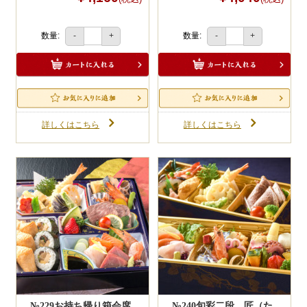
数量:
数量:
-
+
-
+
詳しくはこちら
詳しくはこちら
№229お持ち帰り箱会席
№240旬彩二段 匠（た