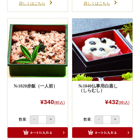
詳しくはこちら
詳しくはこちら
№1020赤飯（一人前）
№1040仏事用白蒸し
（しらむし）
¥340
¥432
(税込)
(税込)
数量:
数量:
-
+
-
+