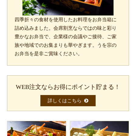
食材から選ぶ
四季折々の食材を使用したお料理をお弁当箱に
お肉メイン弁当
詰め込みました。会席割烹ならではの味と彩り
お魚メイン弁当
豊かなお弁当で、企業様の会議やご接待、ご家
族や地域でのお集まりも華やぎます。うを宗の
お野菜メイン弁当
×
閉じる
お弁当を是非ご賞味ください。
旬の食材弁当
商品をカートに入れてWEB注文ではポイン
トが貯まります。
種類から選ぶ
貯まったポイントは、１ｐｔ＝１円として
次回より使えます。
近江(滋賀)地方ゆかりの弁当
WEB注文ならお得にポイント貯まる！
1
四得オードブル
詳しくはこちら
寿司・会席膳
高級弁当
オードブル