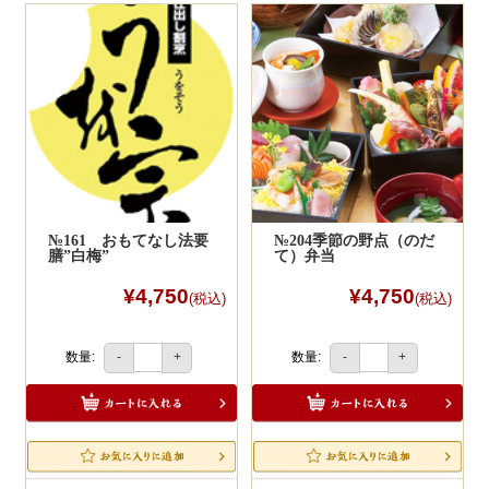
商品をお店にご来店引渡しでお茶のサービ
ス付きです。
10,000円以上のＷＥＢ注文に限ります。
不要の場合はお申し付けください。
№161 おもてなし法要
№204季節の野点（のだ
膳”白梅”
て）弁当
¥4,750
¥4,750
(税込)
(税込)
数量:
数量:
-
+
-
+