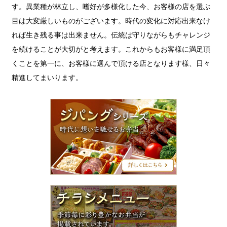
す。異業種が林立し、嗜好が多様化した今、お客様の店を選ぶ
目は大変厳しいものがございます。時代の変化に対応出来なけ
れば生き残る事は出来ません。伝統は守りながらもチャレンジ
を続けることが大切がと考えます。これからもお客様に満足頂
くことを第一に、お客様に選んで頂ける店となります様、日々
精進してまいります。
ジ
パ
ン
グ
シ
リ
ー
ズ
チ
ラ
シ
メ