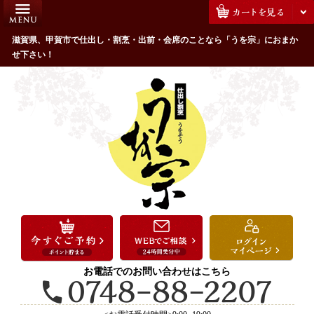
コ
HOME
ン
うを宗のこだわり
滋賀県、甲賀市で仕出し・割烹・出前・会席のことなら「うを宗」におまか
テ
せ下さい！
ン
配達エリア・注文方法
ツ
お客様の声
へ
ス
全商品一覧
キ
よくあるご質問
ッ
プ
お気に入り
ご用途から選ぶ
お祝い・ハレの日
法事・法要
お電話でのお問い合わせはこちら
接待・おもてなし
会議・セミナー弁当