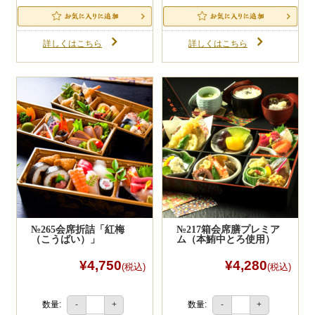
詳しくはこちら
詳しくはこちら
№265会席折詰「紅梅
№217箱会席膳プレミア
（こうばい）」
ム（本鮪中とろ使用）
¥4,750
¥4,280
(税込)
(税込)
数量:
数量:
-
+
-
+