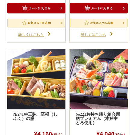
詳しくはこちら
詳しくはこちら
№241牛三昧 至福（し
№221お持ち帰り箱会席
ふく）の膳
膳プレミアム（本鮪中
とろ使用）
¥4,160
¥4,040
(税込)
(税込)