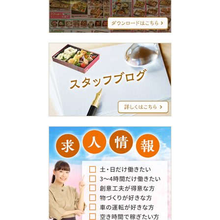
ニ
ュ
ー
ス
タ
ッ
フ
ブ
ロ
グ
求
人
情
報