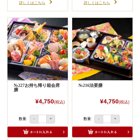
詳しくはこちら
詳しくはこちら
№227お持ち帰り箱会席
№216法要膳
膳
¥4,750
¥4,750
(税込)
(税込)
数量:
数量:
-
+
-
+