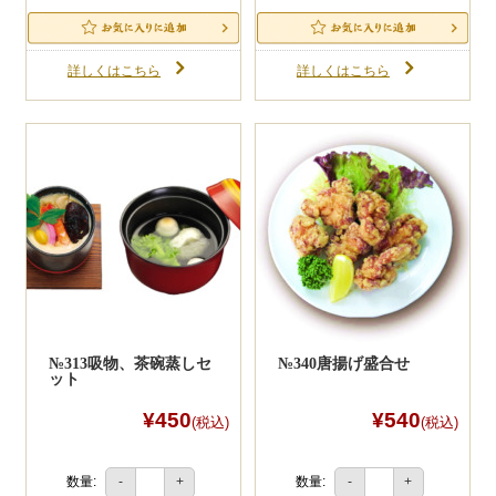
詳しくはこちら
詳しくはこちら
№313吸物、茶碗蒸しセ
№340唐揚げ盛合せ
ット
¥450
¥540
(税込)
(税込)
数量:
数量:
-
+
-
+