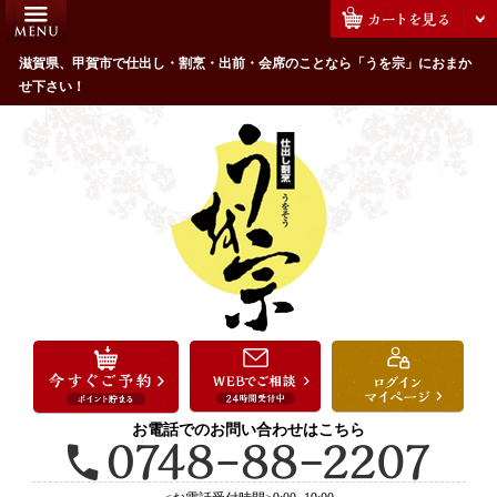
コ
HOME
ン
うを宗のこだわり
滋賀県、甲賀市で仕出し・割烹・出前・会席のことなら「うを宗」におまか
テ
せ下さい！
ン
配達エリア・注文方法
ツ
お客様の声
へ
ス
全商品一覧
キ
よくあるご質問
ッ
プ
お気に入り
ご用途から選ぶ
お祝い・ハレの日
法事・法要
お電話でのお問い合わせはこちら
接待・おもてなし
会議・セミナー弁当