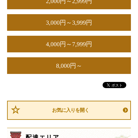
2,000円～2,999円
食材から選ぶ
3,000円～3,999円
お肉メイン弁当
お魚メイン弁当
4,000円～7,999円
お野菜メイン弁当
旬の食材弁当
8,000円～
種類から選ぶ
近江(滋賀)地方ゆかりの弁当
四得オードブル
寿司・会席膳
お気に入りを開く
高級弁当
オードブル
配達エリア