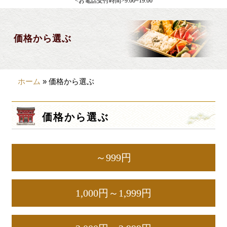
<お電話受付時間>9:00~19:00
製薬会社様向け
観光・行楽
価格から選ぶ
会合・お集まり
大皿料理
ホーム
»
価格から選ぶ
パーティデリバリー
価格から選ぶ
価格から選ぶ
~999円
1,000~1,999円
～999円
2,000~2,999円
3,000~3999円
1,000円～1,999円
4,000~7999円
8,000円~