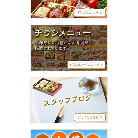
リ
ー
ズ
チ
ラ
シ
メ
ニ
ュ
ー
ス
タ
ッ
フ
ブ
ロ
グ
求