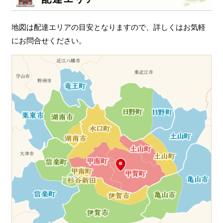
一品料理
お食い初め・お子様膳
地図は配達エリアの目安となりますので、詳しくはお気軽
にお問合せください。
無料貸し出し
ランキング
お知らせ
スタッフブログ
求人情報
会社概要
お問い合わせ
サイトマップ
ログイン・マイページ
特定商取引法に基づく表記