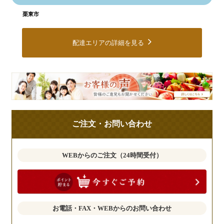
栗東市
配達エリアの詳細を見る
皆
様
の
ご
ご注文・お問い合わせ
意
見
も
WEBからのご注文（24時間受付）
お
聞
か
せ
お電話・FAX・WEBからのお問い合わせ
く