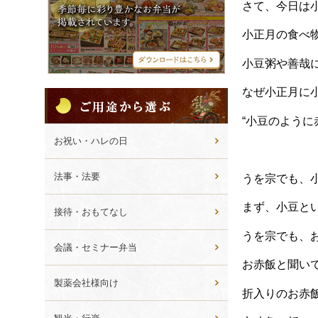
シ
さて、今日は
メ
ニ
小正月の食べ
ュ
ー
小豆粥や善哉
なぜ小正月に
ご
用
“小豆のよう
途
か
お祝い・ハレの日
ら
選
法事・法要
うを宗でも、
ぶ
まず、小豆と
接待・おもてなし
うを宗でも、
会議・セミナー弁当
お赤飯と聞い
製薬会社様向け
折入りのお赤