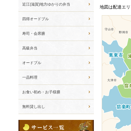
ー
ら
近江(滋賀)地方ゆかりの弁当
地図は配達エリ
シ
選
ぶ
ョ
四得オードブル
ン
寿司・会席膳
高級弁当
オードブル
一品料理
お食い初め・お子様膳
無料貸し出し
サ
ー