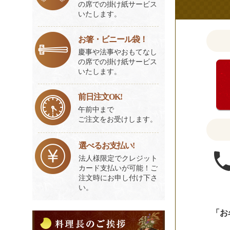
の席での掛け紙サービス
聞
いたします。
か
せ
お箸・ビニール袋！
く
慶事や法事やおもてなし
だ
の席での掛け紙サービス
いたします。
さ
い。
前日注文OK!
午前中まで
ご注文をお受けします。
選べるお支払い!
法人様限定でクレジット
カード支払いが可能！ご
注文時にお申し付け下さ
い。
「お
料
理