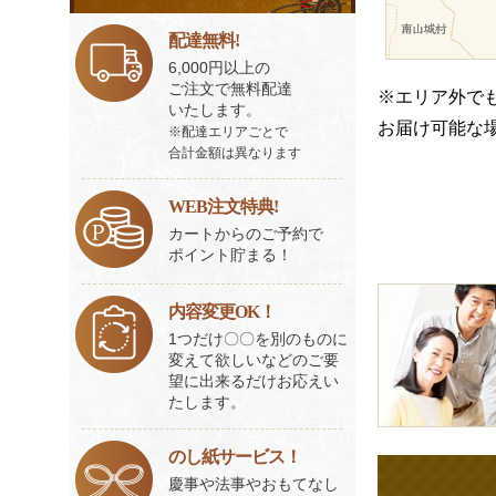
ビ
ス
配達無料!
一
6,000円以上の
覧
ご注文で無料配達
※エリア外で
いたします。
お届け可能な
※配達エリアごとで
合計金額は異なります
WEB注文特典!
カートからのご予約で
ポイント貯まる！
皆
内容変更OK！
様
1つだけ〇〇を別のものに
の
変えて欲しいなどのご要
ご
望に出来るだけお応えい
たします。
意
見
のし紙サービス！
も
慶事や法事やおもてなし
お