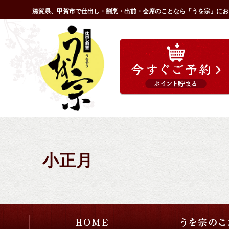
コ
滋賀県、甲賀市で仕出し・割烹・出前・会席のことなら「うを宗」にお
ン
HOME
テ
ン
ツ
へ
ス
キ
ッ
プ
小正月