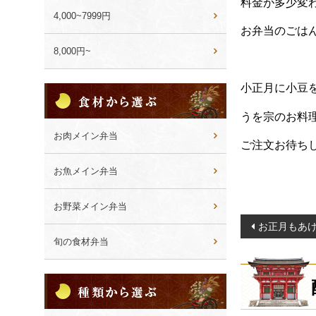
料金が多少変
4,000~7999円
お弁当のごは
8,000円~
小正月に小豆
食
材
うを宗のお料
か
ら
お肉メイン弁当
ご注文お待ち
選
ぶ
お魚メイン弁当
お野菜メイン弁当
投
お正月もあ
稿
旬の食材弁当
ナ
ビ
種
類
ゲ
か