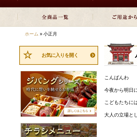
ホーム
»
小正月
お気に入りを開く
ジ
こんばんわ
パ
ン
今夜から明日
グ
シ
こどもたちに
リ
ー
大人の立場と
ズ
チ
ラ