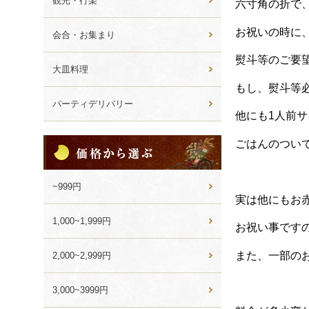
観光・行楽
六寸角の折で
お祝いの時に
会合・お集まり
熨斗等のご要
大皿料理
もし、熨斗等
パーティデリバリー
他にも1人前
価
ごはんのつい
格
か
ら
~999円
選
実は他にもお
ぶ
1,000~1,999円
お祝い事です
また、一部の
2,000~2,999円
3,000~3999円