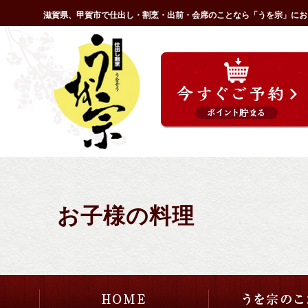
コ
滋賀県、甲賀市で仕出し・割烹・出前・会席のことなら「うを宗」にお
ン
HOME
テ
ン
ツ
へ
ス
キ
ッ
プ
お子様の料理