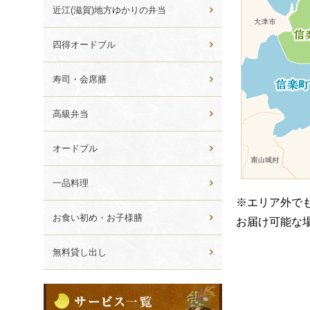
ら
近江(滋賀)地方ゆかりの弁当
選
ぶ
四得オードブル
寿司・会席膳
高級弁当
オードブル
一品料理
※エリア外で
お食い初め・お子様膳
お届け可能な
無料貸し出し
サ
ー