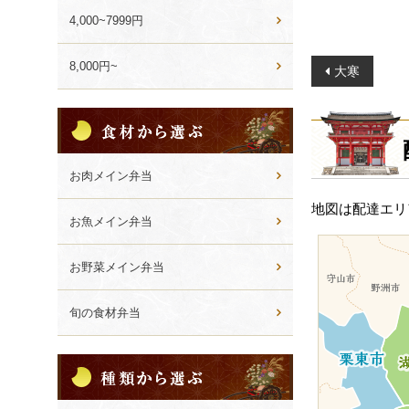
4,000~7999円
投
8,000円~
大寒
稿
ナ
食
材
ビ
か
ゲ
ら
お肉メイン弁当
ー
選
地図は配達エリ
ぶ
シ
お魚メイン弁当
ョ
ン
お野菜メイン弁当
旬の食材弁当
種
類
か