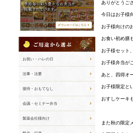
シ
ありがとうご
メ
ニ
今日はお子様
ュ
ー
お子様向けの
お食い初め膳
ご
用
お子様セット
途
か
お祝い・ハレの日
お子様弁当が
ら
選
法事・法要
あと、四得オ
ぶ
お子様限定と
接待・おもてなし
おすしケーキ
会議・セミナー弁当
製薬会社様向け
また秋の限定