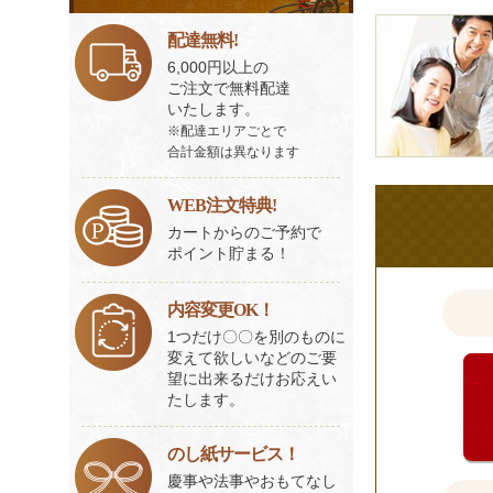
ビ
皆
ス
配達無料!
様
一
6,000円以上の
の
覧
ご注文で無料配達
ご
いたします。
※配達エリアごとで
意
合計金額は異なります
見
も
WEB注文特典!
お
カートからのご予約で
聞
ポイント貯まる！
か
せ
内容変更OK！
く
1つだけ〇〇を別のものに
だ
変えて欲しいなどのご要
望に出来るだけお応えい
さ
たします。
い。
のし紙サービス！
慶事や法事やおもてなし