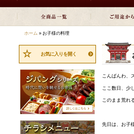
ホーム
»
お子様の料理
お気に入りを開く
ジ
こんばんわ、
パ
ン
ここ数日、少
グ
シ
このまま荒れ
リ
ー
ズ
チ
先日は、お子
ラ