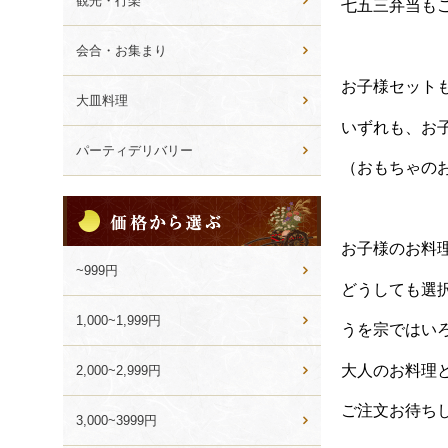
観光・行楽
七五三弁当も
会合・お集まり
お子様セット
大皿料理
いずれも、お
パーティデリバリー
（おもちゃの
価
格
か
お子様のお料
ら
~999円
選
どうしても選
ぶ
1,000~1,999円
うを宗ではい
大人のお料理
2,000~2,999円
ご注文お待ち
3,000~3999円