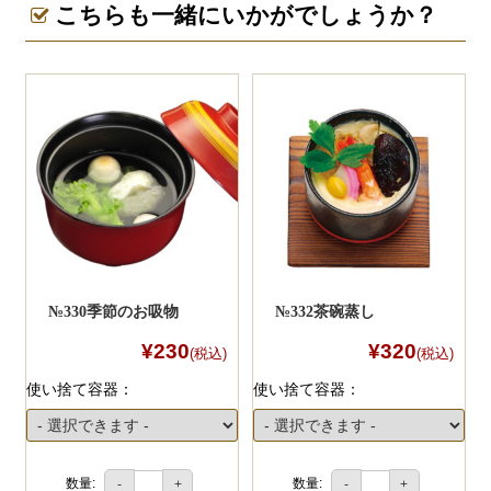
こちらも一緒にいかがでしょうか？
ゲ
ー
シ
ョ
ン
№330季節のお吸物
№332茶碗蒸し
¥230
¥320
(税込)
(税込)
使い捨て容器：
使い捨て容器：
数量:
数量:
-
+
-
+