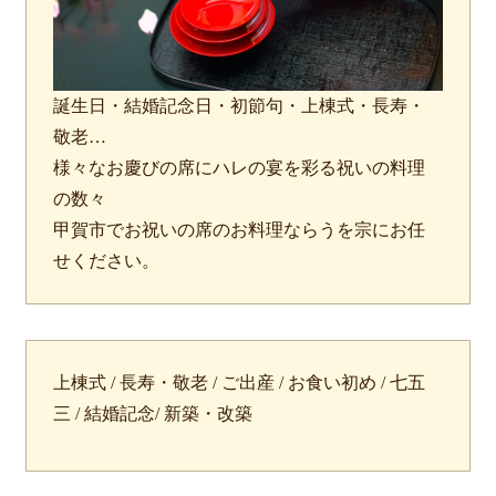
食材から選ぶ
お肉メイン弁当
誕生日・結婚記念日・初節句・上棟式・長寿・
お魚メイン弁当
敬老…
様々なお慶びの席にハレの宴を彩る祝いの料理
お野菜メイン弁当
×
閉じる
の数々
旬の食材弁当
甲賀市でお祝いの席のお料理ならうを宗にお任
商品をカートに入れてWEB注文ではポイン
種類から選ぶ
せください。
トが貯まります。
貯まったポイントは、１ｐｔ＝１円として
近江(滋賀)地方ゆかりの弁当
次回より使えます。
四得オードブル
1
寿司・会席膳
上棟式 / 長寿・敬老 / ご出産 / お食い初め / 七五
三 / 結婚記念/ 新築・改築
高級弁当
オードブル