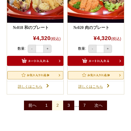
№018 和のプレート
№020 肉のプレート
¥4,320
¥4,320
(税込)
(税込)
数量:
数量:
-
+
-
+
詳しくはこちら
詳しくはこちら
投
…
前へ
1
2
3
7
次へ
稿
ナ
ビ