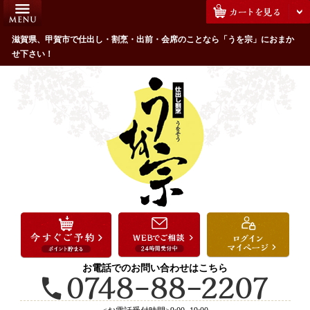
コ
HOME
ン
うを宗のこだわり
滋賀県、甲賀市で仕出し・割烹・出前・会席のことなら「うを宗」におまか
テ
せ下さい！
ン
配達エリア・注文方法
ツ
お客様の声
へ
ス
全商品一覧
キ
よくあるご質問
ッ
プ
お気に入り
ご用途から選ぶ
お祝い・ハレの日
法事・法要
お電話でのお問い合わせはこちら
接待・おもてなし
会議・セミナー弁当