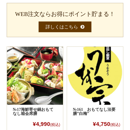
一品料理
WEB注文ならお得にポイント貯まる！
お食い初め・お子様膳
無料貸し出し
2
詳しくはこちら
ランキング
お知らせ
スタッフブログ
求人情報
会社概要
お問い合わせ
初回注文の一番最後に任意パスワード入れ
サイトマップ
るだけで入力情報を保存できます。
№17海鮮寄せ鍋おもて
№161 おもてなし法要
次回以降はお客様情報（変更も可）が自動
ログイン・マイページ
なし箱会席膳
膳”白梅”
反映されるので大変便利です。
ポイントもログイン時に「貯まる・使え
¥4,990
¥4,750
特定商取引法に基づく表記
る」ようになります。
(税込)
(税込)