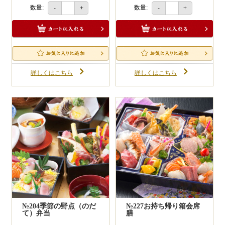
数量:
数量:
-
+
-
+
商品をお店にご来店引渡しでお茶のサービ
ス付きです。
10,000円以上のＷＥＢ注文に限ります。
不要の場合はお申し付けください。
詳しくはこちら
詳しくはこちら
№204季節の野点（のだ
№227お持ち帰り箱会席
て）弁当
膳