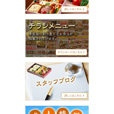
リ
ー
ズ
チ
ラ
シ
メ
ニ
ュ
ー
ス
タ
ッ
フ
ブ
ロ
グ
求
人