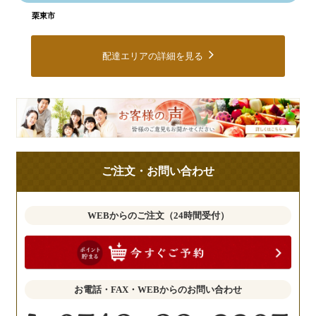
栗東市
配達エリアの詳細を見る
皆
様
の
ご
ご注文・お問い合わせ
意
見
も
WEBからのご注文（24時間受付）
お
聞
か
せ
お電話・FAX・WEBからのお問い合わせ
く