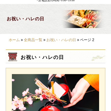
<お電話受付時間>9:00~19:00
製薬会社様向け
観光・行楽
お祝い・ハレの日
会合・お集まり
大皿料理
ホーム
»
全商品一覧
»
お祝い・ハレの日
»
ページ 2
パーティデリバリー
価格から選ぶ
お祝い・ハレの日
~999円
1,000~1,999円
2,000~2,999円
3,000~3999円
4,000~7999円
8,000円~