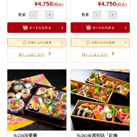
¥4,750
¥4,750
(税込)
(税込)
数量:
数量:
-
+
-
+
詳しくはこちら
詳しくはこちら
№216法要膳
№265会席折詰「紅梅