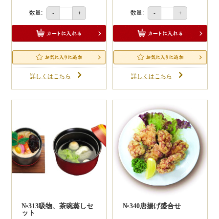
数量:
数量:
-
+
-
+
詳しくはこちら
詳しくはこちら
№313吸物、茶碗蒸しセ
№340唐揚げ盛合せ
ット