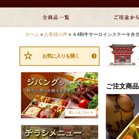
ホーム
»
お客様の声
»
Ａ4和牛サーロインステーキ弁
お気に入りを開く
ジ
パ
ご注文商品
ン
グ
シ
リ
ー
ズ
チ
ラ