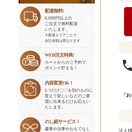
く
ビ
だ
ス
配達無料!
さ
一
6,000円以上の
い。
覧
ご注文で無料配達
いたします。
※配達エリアごとで
合計金額は異なります
WEB注文特典!
カートからのご予約で
ポイント貯まる！
内容変更OK！
1つだけ〇〇を別のものに
「お
変えて欲しいなどのご要
望に出来るだけお応えい
たします。
のし紙サービス！
慶事や法事やおもてなし
法人