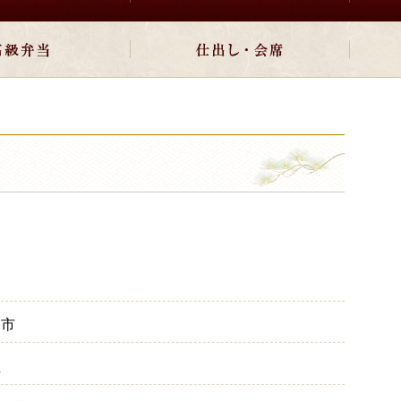
当
賀市
性