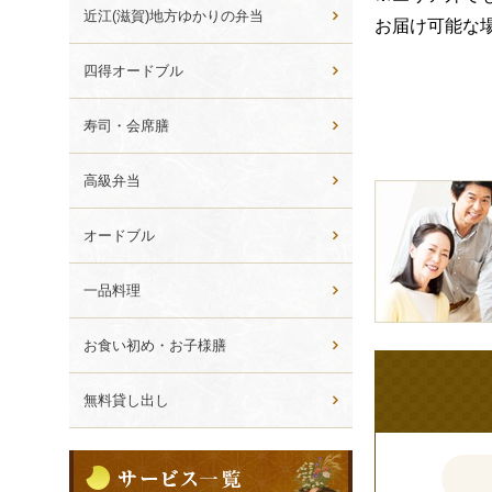
ら
近江(滋賀)地方ゆかりの弁当
お届け可能な
選
ぶ
四得オードブル
寿司・会席膳
高級弁当
皆
様
オードブル
の
ご
一品料理
意
見
お食い初め・お子様膳
も
お
無料貸し出し
聞
か
サ
せ
ー