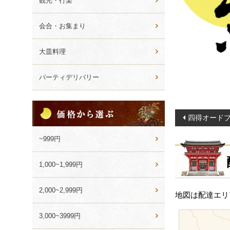
観光・行楽
会合・お集まり
大皿料理
パーティデリバリー
価
投
格
四得オード
か
稿
ら
~999円
ナ
選
ビ
ぶ
1,000~1,999円
ゲ
ー
2,000~2,999円
地図は配達エリ
シ
ョ
3,000~3999円