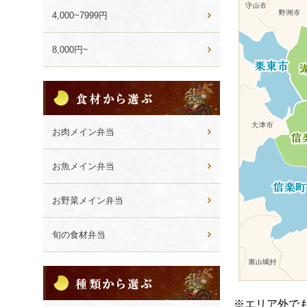
ン
4,000~7999円
8,000円~
食
材
か
ら
お肉メイン弁当
選
ぶ
お魚メイン弁当
お野菜メイン弁当
旬の食材弁当
種
類
か
※エリア外で