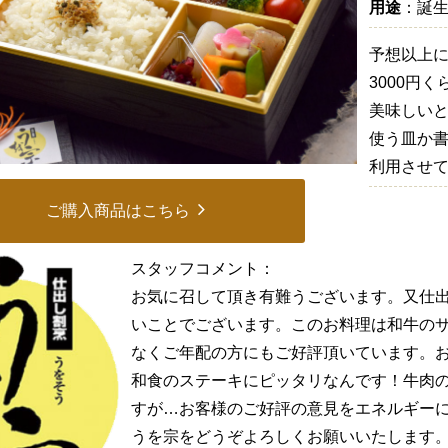
用途
：誕
予想以上に
3000円
美味しいと
使う皿か書
利用させ
ご購入商品はこちら
スタッフコメント：
お気に召して頂き有難うございます。又仕
いことでございます。このお料理は和牛の
なくご年配の方にもご好評頂いています。
和食のステーキにピッタリなんです！牛肉
すが…お客様のご好評の意見をエネルギー
うを宗をどうぞよろしくお願いいたします