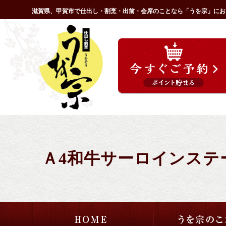
コ
滋賀県、甲賀市で仕出し・割烹・出前・会席のことなら「うを宗」にお
ン
HOME
テ
ン
ツ
へ
ス
キ
ッ
プ
Ａ4和牛サーロインステ