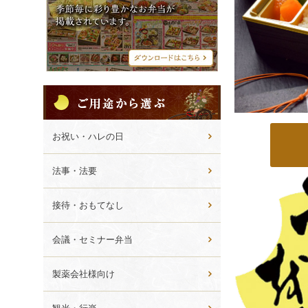
シ
メ
ニ
ュ
ー
ご
用
途
か
お祝い・ハレの日
ら
選
法事・法要
ぶ
接待・おもてなし
会議・セミナー弁当
製薬会社様向け