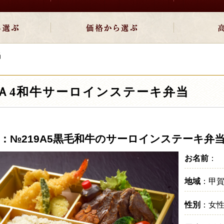
当
Ａ4和牛サーロインステーキ弁当
：№219A5黒毛和牛のサーロインステーキ弁
お名前
：
地域
：甲
性別
：女