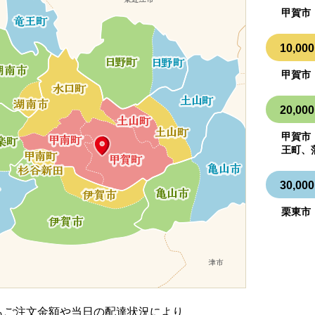
甲賀市
10,
甲賀市
20,
甲賀市
王町、
30,
栗東市
もご注文金額や当日の配達状況により