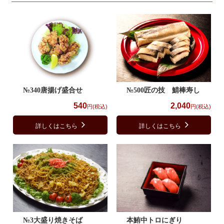
№340唐揚げ盛合せ
№500匠の技 鯖棒寿し
540
2,040
円(税込)
円(税込)
詳しくはこちら
詳しくはこちら
№3大盛り焼きそば
本鮪中トロにぎり