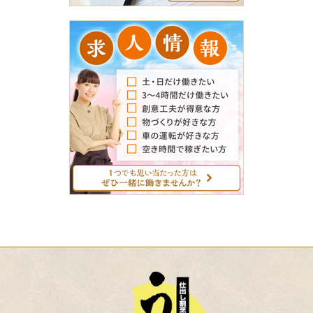
求
人
情
報