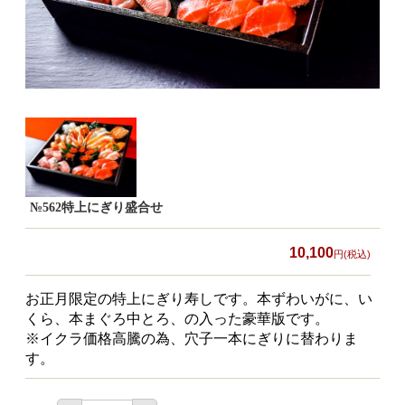
食材から選ぶ
お肉メイン弁当
お魚メイン弁当
お野菜メイン弁当
旬の食材弁当
種類から選ぶ
№562特上にぎり盛合せ
近江(滋賀)地方ゆかりの弁当
10,100
円(税込)
四得オードブル
お正月限定の特上にぎり寿しです。本ずわいがに、い
寿司・会席膳
くら、本まぐろ中とろ、の入った豪華版です。
※イクラ価格高騰の為、穴子一本にぎりに替わりま
高級弁当
す。
オードブル