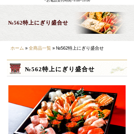
<お電話受付時間>9:00~19:00
製薬会社様向け
観光・行楽
№562特上にぎり盛合せ
会合・お集まり
大皿料理
ホーム
»
全商品一覧
»
№562特上にぎり盛合せ
パーティデリバリー
価格から選ぶ
№562特上にぎり盛合せ
~999円
1,000~1,999円
2,000~2,999円
3,000~3999円
4,000~7999円
8,000円~