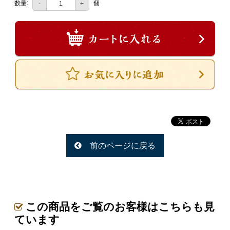
数量:
個
-
+
一品料理
お食い初め・お子様膳
無料貸し出し
ランキング
お知らせ
スタッフブログ
求人情報
会社概要
前のページに戻る
お問い合わせ
サイトマップ
ログイン・マイページ
この商品をご覧のお客様はこちらも見
ています
特定商取引法に基づく表記