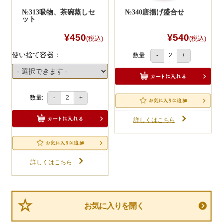
№313吸物、茶碗蒸しセ
№340唐揚げ盛合せ
ット
¥450
¥540
(税込)
(税込)
使い捨て容器：
数量:
-
+
数量:
-
+
詳しくはこちら
詳しくはこちら
お気に入りを開く