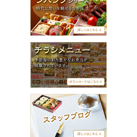
ン
グ
シ
リ
ー
ズ
チ
ラ
シ
メ
ニ
ュ
ー
ス
タ
ッ
フ
ブ
ロ
グ