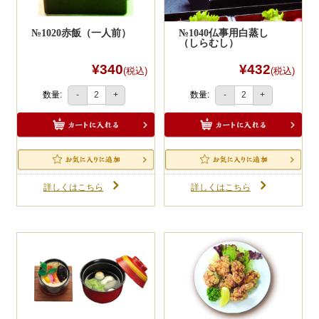
№1020赤飯（一人前）
№1040仏事用白蒸し
（しらむし）
¥340
¥432
(税込)
(税込)
数量:
数量:
-
+
-
+
詳しくはこちら
詳しくはこちら