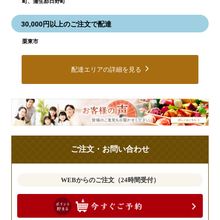
町、蒲生郡日野町
30,000円以上のご注文で配達
栗東市
配達エリアの詳細を見る
皆
様
の
ご
ご注文・お問い合わせ
意
見
も
WEBからのご注文（24時間受付）
お
聞
か