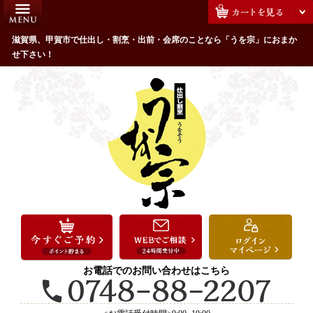
コ
HOME
ン
うを宗のこだわり
滋賀県、甲賀市で仕出し・割烹・出前・会席のことなら「うを宗」におまか
テ
せ下さい！
ン
配達エリア・注文方法
ツ
お客様の声
へ
ス
全商品一覧
キ
よくあるご質問
ッ
プ
お気に入り
ご用途から選ぶ
お祝い・ハレの日
法事・法要
お電話でのお問い合わせはこちら
接待・おもてなし
会議・セミナー弁当