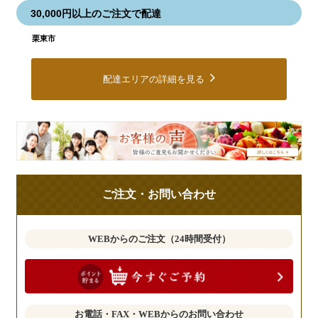
30,000円以上のご注文で配達
栗東市
配達エリアの詳細を見る
皆
様
の
ご
ご注文・お問い合わせ
意
見
も
WEBからのご注文（24時間受付）
お
聞
か
せ
お電話・FAX・WEBからのお問い合わせ