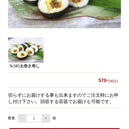
食材から選ぶ
お肉メイン弁当
お魚メイン弁当
お野菜メイン弁当
旬の食材弁当
種類から選ぶ
№505太巻き寿し
近江(滋賀)地方ゆかりの弁当
570
円(税込)
四得オードブル
切らずにお届けする事も出来ますのでご注文時にお申
寿司・会席膳
し付け下さい。回収する容器でお届けも可能です。
高級弁当
数量:
個
-
+
オードブル