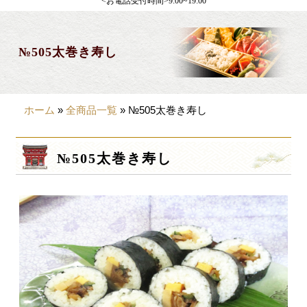
<お電話受付時間>9:00~19:00
製薬会社様向け
観光・行楽
№505太巻き寿し
会合・お集まり
大皿料理
ホーム
»
全商品一覧
»
№505太巻き寿し
パーティデリバリー
価格から選ぶ
№505太巻き寿し
~999円
1,000~1,999円
2,000~2,999円
3,000~3999円
4,000~7999円
8,000円~