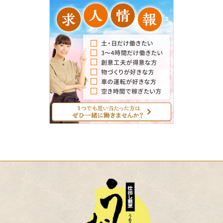
求
人
情
報