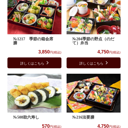
№1217 季節の箱会席
№204季節の野点（のだ
膳
て）弁当
3,850
4,750
円(税込)
円(税込)
詳しくはこちら
詳しくはこちら
№508助六寿し
№216法要膳
570
4,750
円(税込)
円(税込)