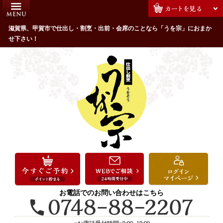
コ
HOME
ン
うを宗のこだわり
滋賀県、甲賀市で仕出し・割烹・出前・会席のことなら「うを宗」におまか
テ
せ下さい！
ン
配達エリア・注文方法
ツ
お客様の声
へ
ス
全商品一覧
キ
よくあるご質問
ッ
プ
お気に入り
ご用途から選ぶ
お祝い・ハレの日
法事・法要
お電話でのお問い合わせはこちら
接待・おもてなし
会議・セミナー弁当