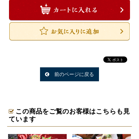
一品料理
お食い初め・お子様膳
無料貸し出し
ランキング
お知らせ
スタッフブログ
求人情報
前のページに戻る
会社概要
お問い合わせ
サイトマップ
この商品をご覧のお客様はこちらも見
ています
ログイン・マイページ
特定商取引法に基づく表記