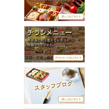
グ
シ
リ
ー
ズ
チ
ラ
シ
メ
ニ
ュ
ー
ス
タ
ッ
フ
ブ
ロ
グ