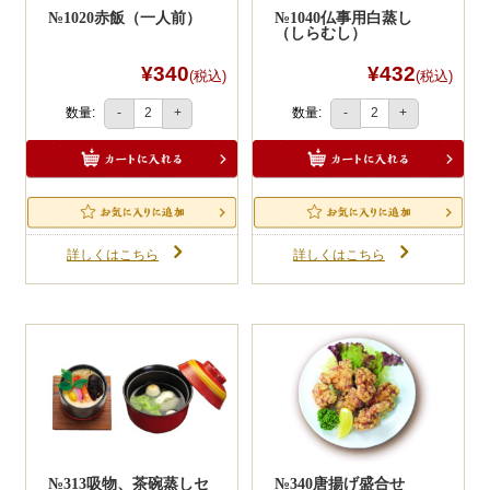
№1020赤飯（一人前）
№1040仏事用白蒸し
（しらむし）
¥340
¥432
(税込)
(税込)
数量:
数量:
-
+
-
+
詳しくはこちら
詳しくはこちら
№313吸物、茶碗蒸しセ
№340唐揚げ盛合せ