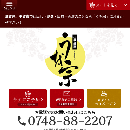
コ
HOME
ン
うを宗のこだわり
滋賀県、甲賀市で仕出し・割烹・出前・会席のことなら「うを宗」におまか
テ
せ下さい！
ン
配達エリア・注文方法
ツ
お客様の声
へ
ス
全商品一覧
キ
よくあるご質問
ッ
プ
お気に入り
ご用途から選ぶ
お祝い・ハレの日
法事・法要
お電話でのお問い合わせはこちら
接待・おもてなし
会議・セミナー弁当