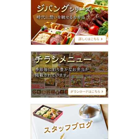
ジ
パ
ン
グ
シ
リ
ー
ズ
チ
ラ
シ
メ
ニ
ュ
ー
ス
タ
ッ
フ
ブ
ロ