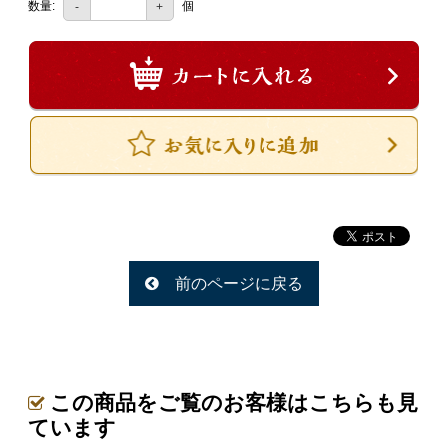
数量:
個
-
+
一品料理
お食い初め・お子様膳
無料貸し出し
ランキング
お知らせ
スタッフブログ
求人情報
会社概要
前のページに戻る
お問い合わせ
サイトマップ
ログイン・マイページ
この商品をご覧のお客様はこちらも見
ています
特定商取引法に基づく表記