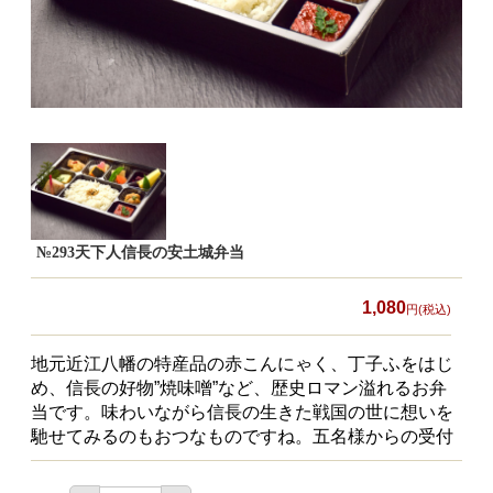
食材から選ぶ
お肉メイン弁当
お魚メイン弁当
お野菜メイン弁当
旬の食材弁当
種類から選ぶ
№293天下人信長の安土城弁当
近江(滋賀)地方ゆかりの弁当
1,080
円(税込)
四得オードブル
地元近江八幡の特産品の赤こんにゃく、丁子ふをはじ
寿司・会席膳
め、信長の好物”焼味噌”など、歴史ロマン溢れるお弁
当です。味わいながら信長の生きた戦国の世に想いを
高級弁当
馳せてみるのもおつなものですね。五名様からの受付
オードブル