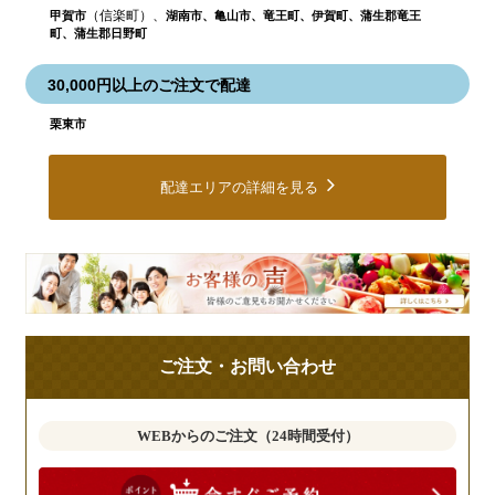
（信楽町）、
甲賀市
湖南市、亀山市、竜王町、伊賀町、蒲生郡竜王
町、蒲生郡日野町
30,000円以上のご注文で配達
栗東市
配達エリアの詳細を見る
皆
様
の
ご
ご注文・お問い合わせ
意
見
も
WEBからのご注文（24時間受付）
お
聞