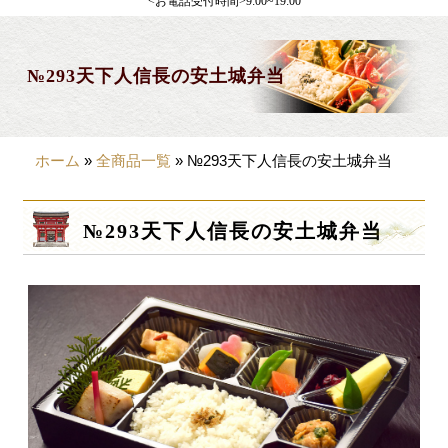
<お電話受付時間>9:00~19:00
製薬会社様向け
観光・行楽
№293天下人信長の安土城弁当
会合・お集まり
大皿料理
ホーム
»
全商品一覧
»
№293天下人信長の安土城弁当
パーティデリバリー
価格から選ぶ
№293天下人信長の安土城弁当
~999円
1,000~1,999円
2,000~2,999円
3,000~3999円
4,000~7999円
8,000円~