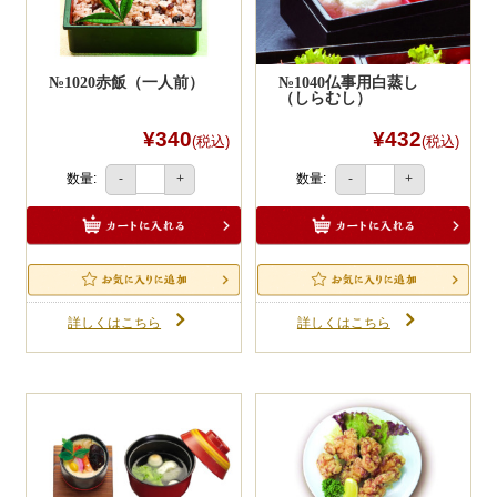
№1020赤飯（一人前）
№1040仏事用白蒸し
（しらむし）
¥340
¥432
(税込)
(税込)
数量:
数量:
-
+
-
+
詳しくはこちら
詳しくはこちら