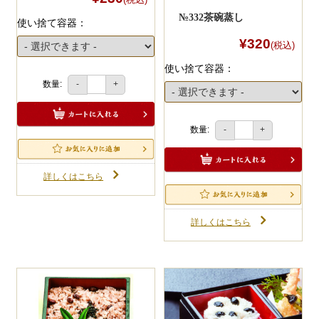
№332茶碗蒸し
使い捨て容器：
¥320
(税込)
使い捨て容器：
数量:
-
+
数量:
-
+
詳しくはこちら
詳しくはこちら