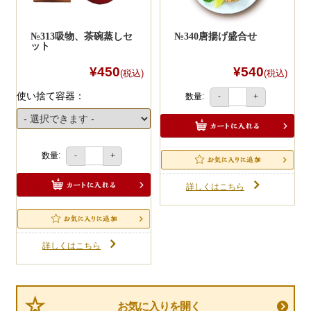
№313吸物、茶碗蒸しセ
№340唐揚げ盛合せ
ット
¥450
¥540
(税込)
(税込)
使い捨て容器：
数量:
-
+
数量:
-
+
詳しくはこちら
詳しくはこちら
お気に入りを開く