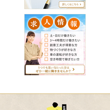
グ
求
人
情
報