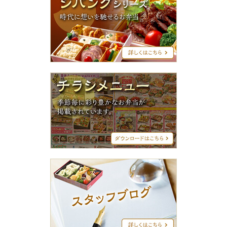
パ
ン
グ
シ
リ
ー
ズ
チ
ラ
シ
メ
ニ
ュ
ー
ス
タ
ッ
フ
ブ
ロ
グ