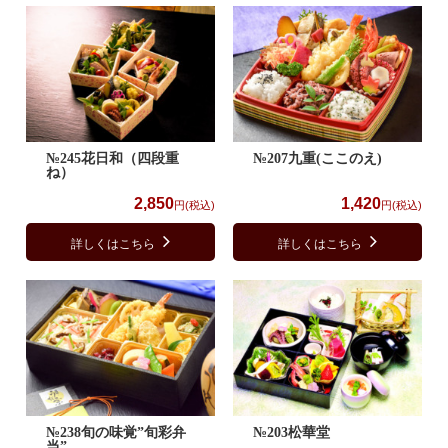
№245花日和（四段重
№207九重(ここのえ)
ね）
2,850
1,420
円(税込)
円(税込)
詳しくはこちら
詳しくはこちら
№238旬の味覚”旬彩弁
№203松華堂
当”