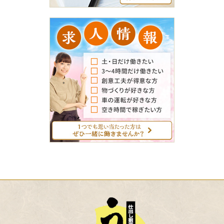
求
人
情
報