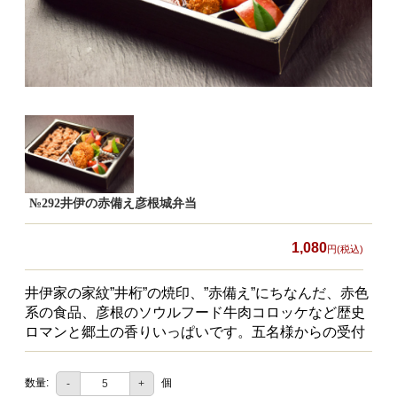
食材から選ぶ
お肉メイン弁当
お魚メイン弁当
お野菜メイン弁当
旬の食材弁当
種類から選ぶ
№292井伊の赤備え彦根城弁当
近江(滋賀)地方ゆかりの弁当
1,080
円(税込)
四得オードブル
井伊家の家紋”井桁”の焼印、”赤備え”にちなんだ、赤色
寿司・会席膳
系の食品、彦根のソウルフード牛肉コロッケなど歴史
ロマンと郷土の香りいっぱいです。五名様からの受付
高級弁当
オードブル
数量:
個
-
+