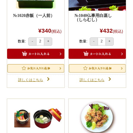
№1020赤飯（一人前）
№1040仏事用白蒸し
（しらむし）
¥340
¥432
(税込)
(税込)
数量:
数量:
-
+
-
+
詳しくはこちら
詳しくはこちら