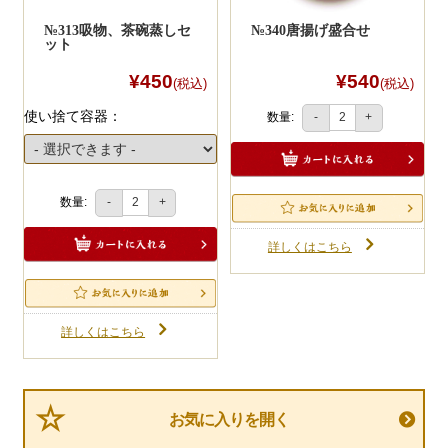
№313吸物、茶碗蒸しセ
№340唐揚げ盛合せ
ット
¥450
¥540
(税込)
(税込)
使い捨て容器：
数量:
-
+
数量:
-
+
詳しくはこちら
詳しくはこちら
お気に入りを開く