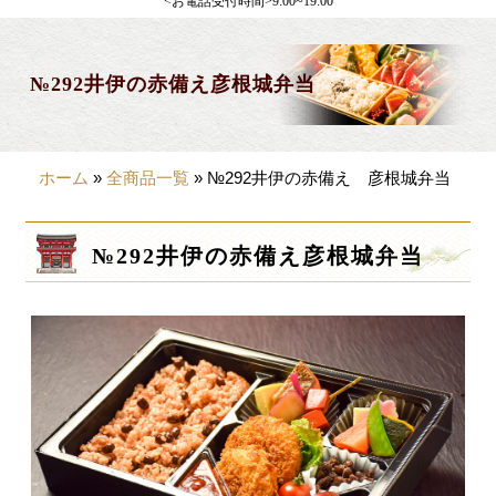
<お電話受付時間>9:00~19:00
製薬会社様向け
観光・行楽
№292井伊の赤備え彦根城弁当
会合・お集まり
大皿料理
ホーム
»
全商品一覧
»
№292井伊の赤備え 彦根城弁当
パーティデリバリー
価格から選ぶ
№292井伊の赤備え彦根城弁当
~999円
1,000~1,999円
2,000~2,999円
3,000~3999円
4,000~7999円
8,000円~