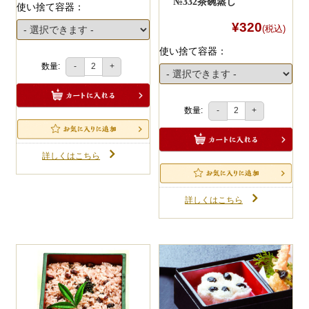
№332茶碗蒸し
使い捨て容器：
¥320
(税込)
使い捨て容器：
数量:
-
+
数量:
-
+
詳しくはこちら
詳しくはこちら