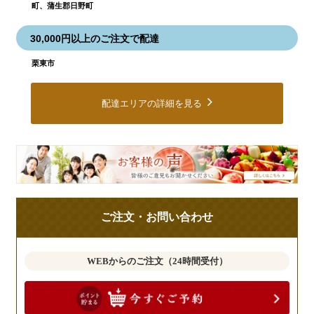
町、蒲生郡日野町
30,000円以上のご注文で配達
栗東市
配達エリアの詳細を見る
皆
様
の
ご
ご注文・お問い合わせ
意
見
も
WEBからのご注文（24時間受付）
お
聞
か