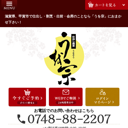
コ
HOME
ン
うを宗のこだわり
滋賀県、甲賀市で仕出し・割烹・出前・会席のことなら「うを宗」におまか
テ
せ下さい！
ン
配達エリア・注文方法
ツ
お客様の声
へ
ス
全商品一覧
キ
よくあるご質問
ッ
プ
お気に入り
ご用途から選ぶ
お祝い・ハレの日
法事・法要
お電話でのお問い合わせはこちら
接待・おもてなし
会議・セミナー弁当