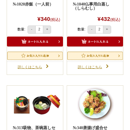
№1020赤飯（一人前）
№1040仏事用白蒸し
（しらむし）
¥340
¥432
(税込)
(税込)
数量:
数量:
-
+
-
+
詳しくはこちら
詳しくはこちら
№313吸物、茶碗蒸しセ
№340唐揚げ盛合せ