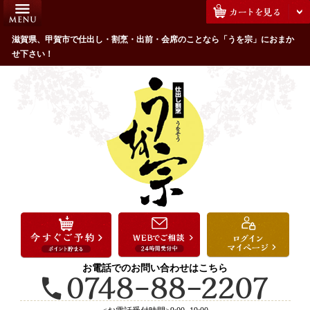
コ
HOME
ン
うを宗のこだわり
滋賀県、甲賀市で仕出し・割烹・出前・会席のことなら「うを宗」におまか
テ
せ下さい！
ン
配達エリア・注文方法
ツ
お客様の声
へ
ス
全商品一覧
キ
よくあるご質問
ッ
プ
お気に入り
ご用途から選ぶ
お祝い・ハレの日
法事・法要
お電話でのお問い合わせはこちら
接待・おもてなし
会議・セミナー弁当