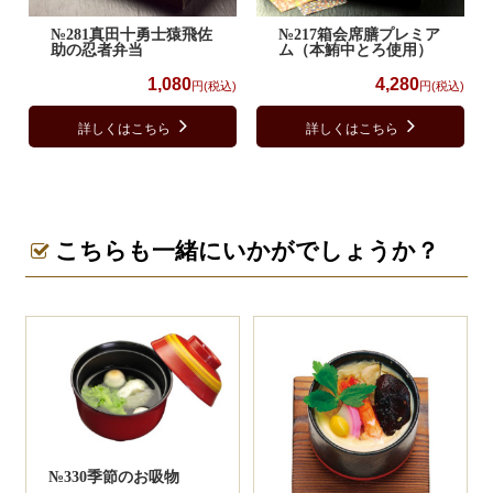
№281真田十勇士猿飛佐
№217箱会席膳プレミア
助の忍者弁当
ム（本鮪中とろ使用）
1,080
4,280
円(税込)
円(税込)
詳しくはこちら
詳しくはこちら
こちらも一緒にいかがでしょうか？
№330季節のお吸物