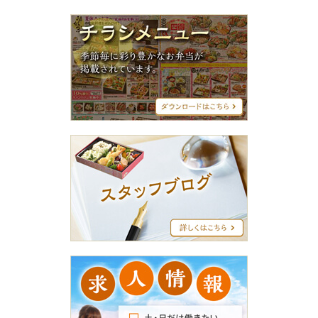
チ
ラ
シ
メ
ニ
ュ
ー
ス
タ
ッ
フ
ブ
ロ
グ
求
人
情
報