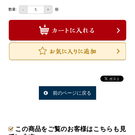
一品料理
数量:
個
-
+
お食い初め・お子様膳
無料貸し出し
ランキング
お知らせ
スタッフブログ
求人情報
会社概要
前のページに戻る
お問い合わせ
サイトマップ
ログイン・マイページ
この商品をご覧のお客様はこちらも見
特定商取引法に基づく表記