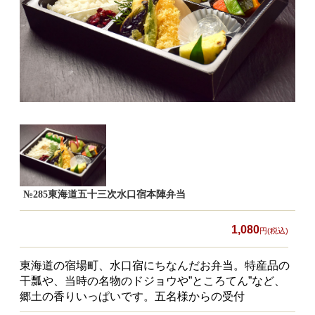
食材から選ぶ
お肉メイン弁当
お魚メイン弁当
お野菜メイン弁当
旬の食材弁当
種類から選ぶ
近江(滋賀)地方ゆかりの弁当
№285東海道五十三次水口宿本陣弁当
四得オードブル
1,080
円(税込)
寿司・会席膳
東海道の宿場町、水口宿にちなんだお弁当。特産品の
高級弁当
干瓢や、当時の名物のドジョウや”ところてん”など、
オードブル
郷土の香りいっぱいです。五名様からの受付