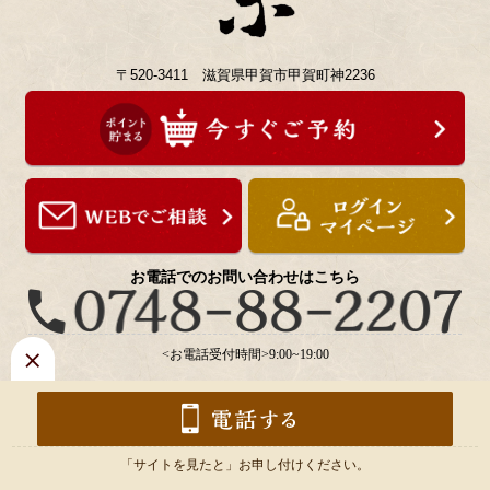
〒520-3411 滋賀県甲賀市甲賀町神2236
お電話でのお問い合わせはこちら
<お電話受付時間>9:00~19:00
「サイトを見たと」お申し付けください。
Copyright ©
うを宗
.All Rights Reserved.