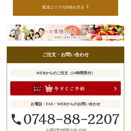
配達エリアの詳細を見る
皆
様
の
ご
ご注文・お問い合わせ
意
見
も
WEBからのご注文（24時間受付）
お
聞
か
せ
お電話・FAX・WEBからのお問い合わせ
く
だ
さ
い。
<お電話受付時間>9:00~19:00