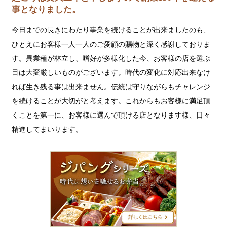
事となりました。
今日までの長きにわたり事業を続けることが出来ましたのも、
ひとえにお客様一人一人のご愛顧の賜物と深く感謝しておりま
す。異業種が林立し、嗜好が多様化した今、お客様の店を選ぶ
目は大変厳しいものがございます。時代の変化に対応出来なけ
れば生き残る事は出来ません。伝統は守りながらもチャレンジ
を続けることが大切がと考えます。これからもお客様に満足頂
くことを第一に、お客様に選んで頂ける店となります様、日々
精進してまいります。
ジ
パ
ン
グ
シ
リ
ー
ズ