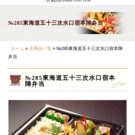
<お電話受付時間>9:00~19:00
製薬会社様向け
観光・行楽
№285東海道五十三次水口宿本陣弁当
会合・お集まり
大皿料理
ホーム
»
全商品一覧
»
№285東海道五十三次水口宿本陣
パーティデリバリー
弁当
価格から選ぶ
№285東海道五十三次水口宿本
~999円
陣弁当
1,000~1,999円
2,000~2,999円
3,000~3999円
4,000~7999円
8,000円~