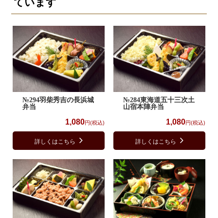
ています
№294羽柴秀吉の長浜城
№284東海道五十三次土
弁当
山宿本陣弁当
1,080
1,080
円(税込)
円(税込)
詳しくはこちら
詳しくはこちら