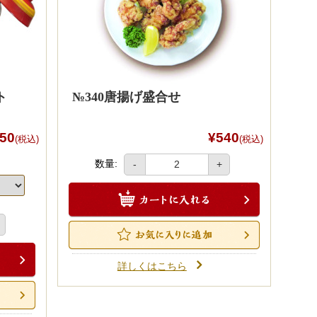
ト
№340唐揚げ盛合せ
50
¥540
(税込)
(税込)
数量:
-
+
詳しくはこちら