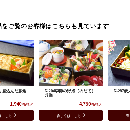
品をご覧のお客様はこちらも見ています
くり煮込んだ豚角
№204季節の野点（のだて）
№287
弁当
1,940
4,750
円(税込)
円(税込)
はこちら
詳しくはこちら
詳