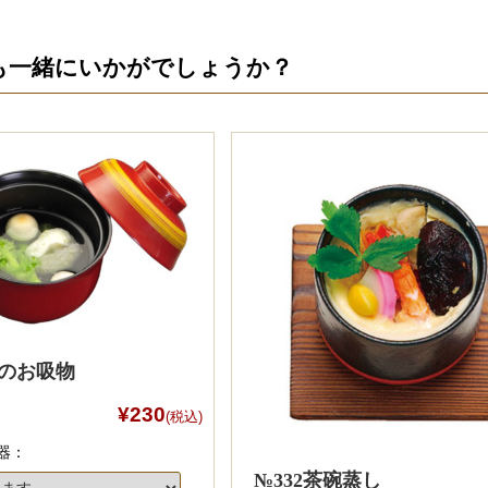
も一緒にいかがでしょうか？
節のお吸物
¥230
(税込)
器：
№332茶碗蒸し