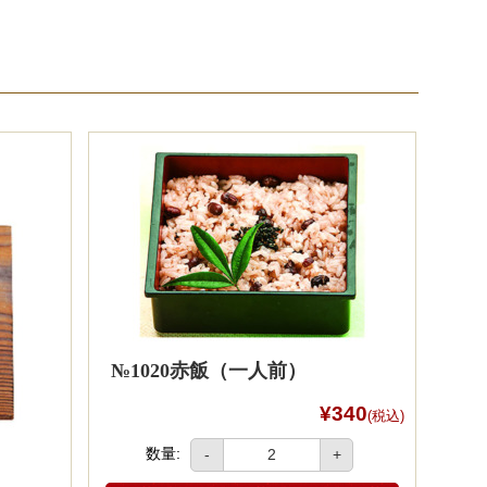
№1020赤飯（一人前）
¥340
(税込)
数量:
-
+