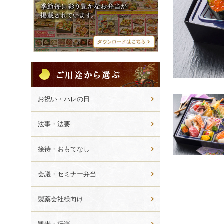
シ
メ
ニ
ュ
ー
ご
用
途
か
お祝い・ハレの日
ら
選
法事・法要
ぶ
接待・おもてなし
会議・セミナー弁当
製薬会社様向け