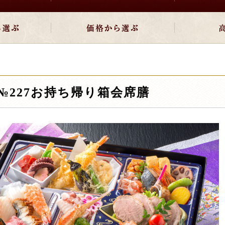
№227お持ち帰り箱会席膳