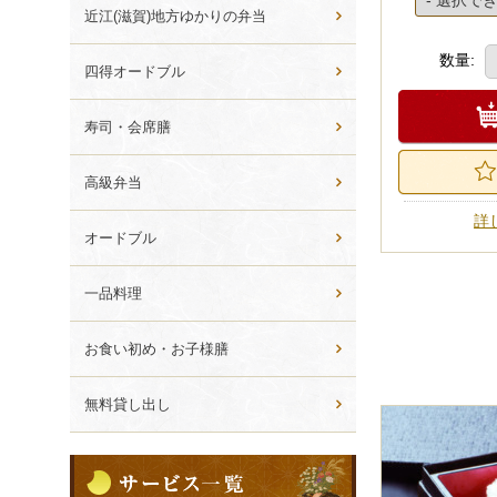
ら
近江(滋賀)地方ゆかりの弁当
選
ぶ
数量:
四得オードブル
寿司・会席膳
高級弁当
詳
オードブル
一品料理
お食い初め・お子様膳
無料貸し出し
サ
ー