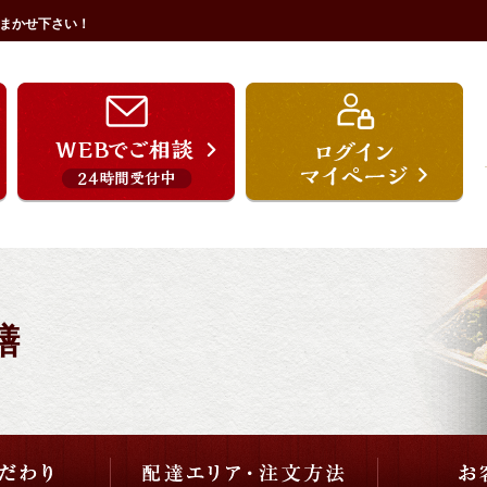
まかせ下さい！
うを宗のこだわり
配達エリア・注文方法
ご用途から選ぶ
価格から選ぶ
膳