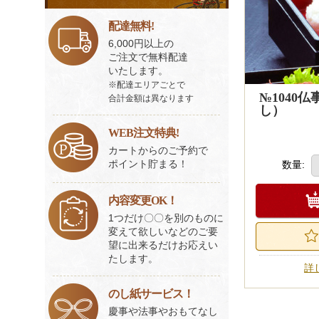
ビ
ス
配達無料!
一
6,000円以上の
覧
ご注文で無料配達
いたします。
※配達エリアごとで
№1040
合計金額は異なります
し）
WEB注文特典!
カートからのご予約で
ポイント貯まる！
数量:
内容変更OK！
1つだけ〇〇を別のものに
変えて欲しいなどのご要
望に出来るだけお応えい
たします。
詳
のし紙サービス！
慶事や法事やおもてなし