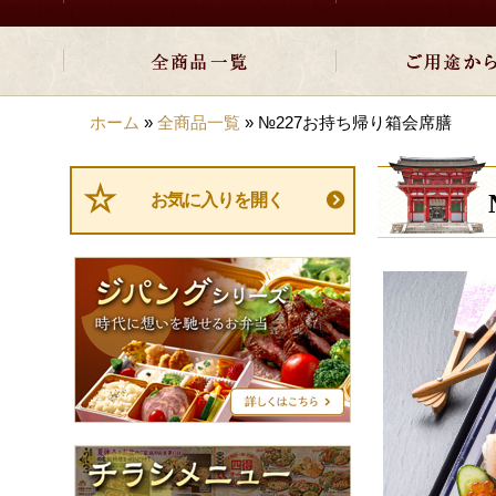
ホーム
»
全商品一覧
»
№227お持ち帰り箱会席膳
お気に入りを開く
ジ
パ
ン
グ
シ
リ
ー
ズ
チ
ラ