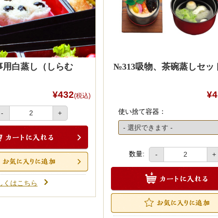
仏事用白蒸し（しらむ
№313吸物、茶碗蒸しセッ
¥432
¥4
(税込)
使い捨て容器：
-
+
数量:
-
+
しくはこちら