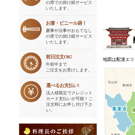
の席での掛け紙サービス
いたします。
お箸・ビニール袋！
慶事や法事やおもてなし
の席での掛け紙サービス
いたします。
前日注文OK!
地図は配達エリ
午前中まで
ご注文をお受けします。
選べるお支払い!
法人様限定でクレジット
カード支払いが可能！ご
注文時にお申し付け下さ
い。
料
理