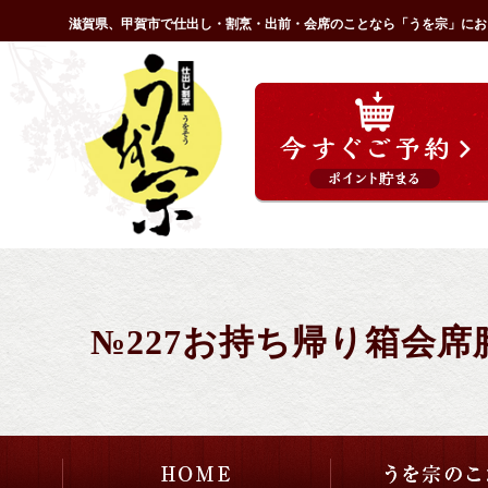
コ
滋賀県、甲賀市で仕出し・割烹・出前・会席のことなら「うを宗」にお
ン
HOME
テ
ン
ツ
へ
ス
キ
ッ
プ
№227お持ち帰り箱会席