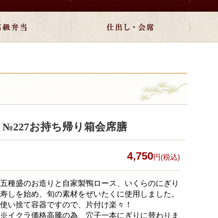
№227お持ち帰り箱会席膳
4,750
円(税込)
五種盛のお造りと自家製鴨ロース、いくらのにぎり
寿しを始め、旬の素材をぜいたくに使用しました。
使い捨て容器ですので、片付け楽々！
※イクラ価格高騰の為、穴子一本にぎりに替わりま