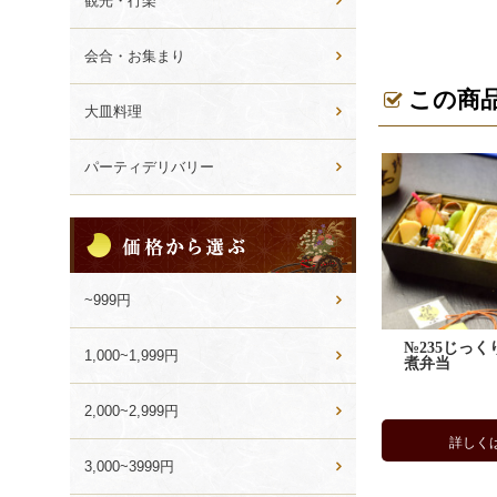
観光・行楽
会合・お集まり
この商
大皿料理
パーティデリバリー
価
格
か
ら
~999円
選
ぶ
№235じっ
1,000~1,999円
煮弁当
2,000~2,999円
詳しく
3,000~3999円