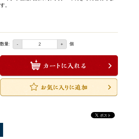
す。
数量:
個
-
+