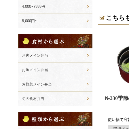
4,000~7999円
こちら
8,000円~
食
材
か
ら
お肉メイン弁当
選
ぶ
お魚メイン弁当
お野菜メイン弁当
№330季
旬の食材弁当
種
使い捨て容
類
か