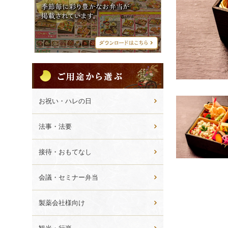
シ
メ
ニ
ュ
ー
ご
用
途
か
お祝い・ハレの日
ら
選
法事・法要
ぶ
接待・おもてなし
会議・セミナー弁当
製薬会社様向け