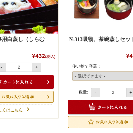
仏事用白蒸し（しらむ
№313吸物、茶碗蒸しセッ
¥432
¥4
(税込)
使い捨て容器：
-
+
数量:
-
+
しくはこちら