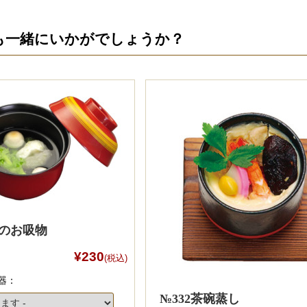
も一緒にいかがでしょうか？
節のお吸物
¥230
(税込)
器：
№332茶碗蒸し