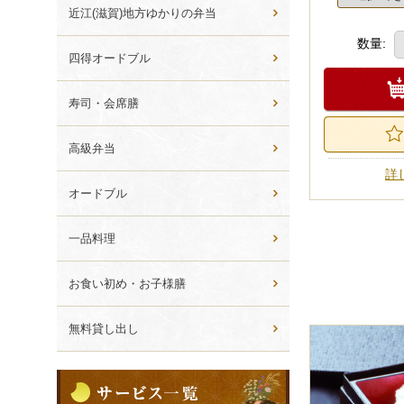
ら
近江(滋賀)地方ゆかりの弁当
選
数量:
ぶ
四得オードブル
寿司・会席膳
高級弁当
詳
オードブル
一品料理
お食い初め・お子様膳
無料貸し出し
サ
ー