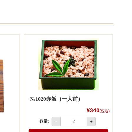
№1020赤飯（一人前）
¥340
(税込)
数量:
-
+