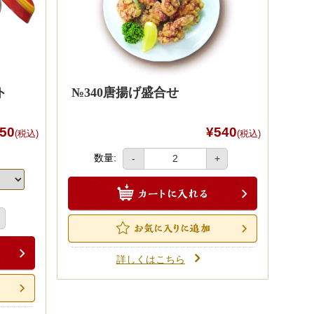
ト
№340唐揚げ盛合せ
50
¥540
(税込)
(税込)
数量:
-
+
詳しくはこちら