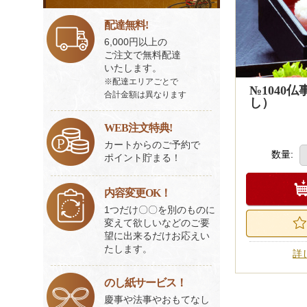
ビ
ス
配達無料!
一
6,000円以上の
覧
ご注文で無料配達
いたします。
※配達エリアごとで
№1040
合計金額は異なります
し）
WEB注文特典!
カートからのご予約で
数量:
ポイント貯まる！
内容変更OK！
1つだけ〇〇を別のものに
変えて欲しいなどのご要
望に出来るだけお応えい
たします。
詳
のし紙サービス！
慶事や法事やおもてなし