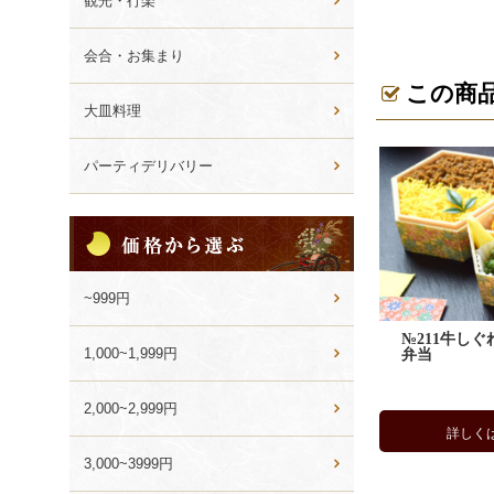
観光・行楽
会合・お集まり
この商
大皿料理
パーティデリバリー
価
格
か
ら
~999円
選
№211牛しく
ぶ
1,000~1,999円
弁当
2,000~2,999円
詳しく
3,000~3999円