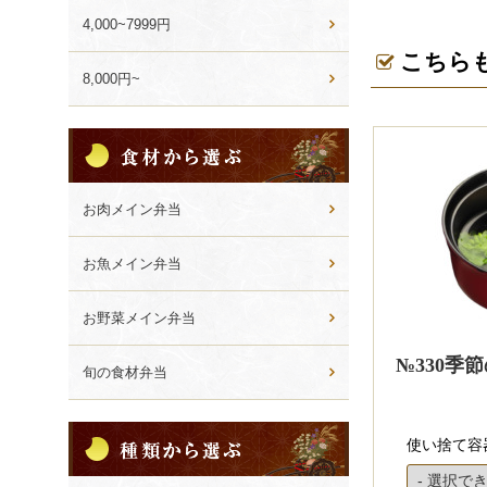
4,000~7999円
こちら
8,000円~
食
材
か
ら
お肉メイン弁当
選
ぶ
お魚メイン弁当
お野菜メイン弁当
№330季
旬の食材弁当
種
使い捨て容
類
か