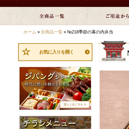
ホーム
»
全商品一覧
»
№218季節の幕の内弁当
お気に入りを開く
ジ
パ
ン
グ
シ
リ
ー
ズ
チ
ラ