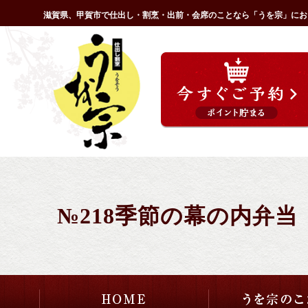
コ
滋賀県、甲賀市で仕出し・割烹・出前・会席のことなら「うを宗」にお
ン
HOME
テ
ン
ツ
へ
ス
キ
ッ
プ
№218季節の幕の内弁当