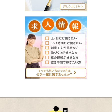
ロ
グ
求
人
情
報