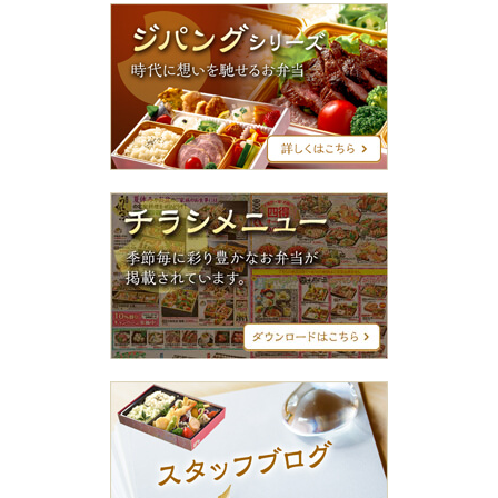
ジ
パ
ン
グ
シ
リ
ー
ズ
チ
ラ
シ
メ
ニ
ュ
ー
ス
タ
ッ
フ
ブ