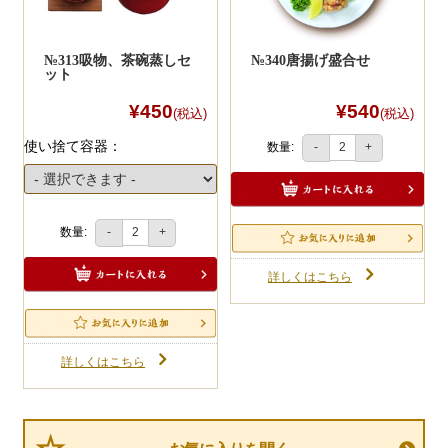
№313吸物、茶碗蒸しセ
№340唐揚げ盛合せ
ット
¥450
¥540
(税込)
(税込)
使い捨て容器：
数量:
-
+
数量:
-
+
詳しくはこちら
詳しくはこちら