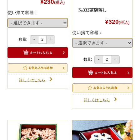
¥230
(税込)
№332茶碗蒸し
使い捨て容器：
¥320
(税込)
使い捨て容器：
数量:
-
+
数量:
-
+
詳しくはこちら
詳しくはこちら