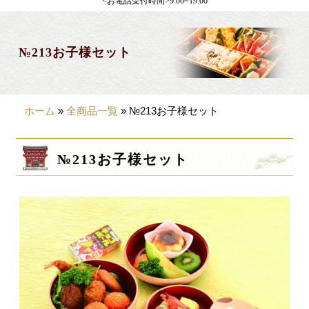
<お電話受付時間>9:00~19:00
製薬会社様向け
観光・行楽
№213お子様セット
会合・お集まり
大皿料理
ホーム
»
全商品一覧
»
№213お子様セット
パーティデリバリー
価格から選ぶ
№213お子様セット
~999円
1,000~1,999円
2,000~2,999円
3,000~3999円
4,000~7999円
8,000円~