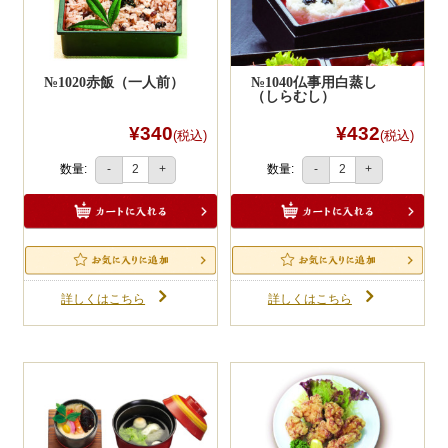
№1020赤飯（一人前）
№1040仏事用白蒸し
（しらむし）
¥340
¥432
(税込)
(税込)
数量:
数量:
-
+
-
+
詳しくはこちら
詳しくはこちら