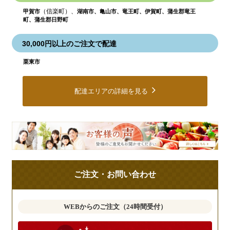
（信楽町）、
甲賀市
湖南市、亀山市、竜王町、伊賀町、蒲生郡竜王
町、蒲生郡日野町
30,000円以上のご注文で配達
栗東市
配達エリアの詳細を見る
皆
様
の
ご
ご注文・お問い合わせ
意
見
も
WEBからのご注文（24時間受付）
お