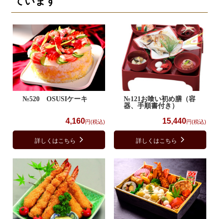
ています
№520 OSUSIケーキ
№121お喰い初め膳（容
器、手順書付き）
4,160
15,440
円(税込)
円(税込)
詳しくはこちら
詳しくはこちら