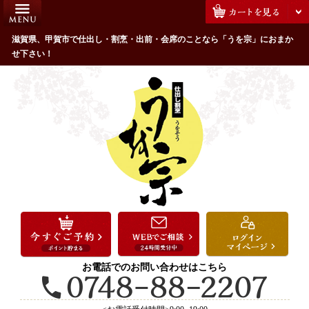
コ
HOME
ン
うを宗のこだわり
滋賀県、甲賀市で仕出し・割烹・出前・会席のことなら「うを宗」におまか
テ
せ下さい！
ン
配達エリア・注文方法
ツ
お客様の声
へ
ス
全商品一覧
キ
よくあるご質問
ッ
プ
お気に入り
ご用途から選ぶ
お祝い・ハレの日
法事・法要
お電話でのお問い合わせはこちら
接待・おもてなし
会議・セミナー弁当