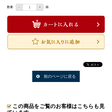
一品料理
数量:
個
-
+
お食い初め・お子様膳
無料貸し出し
ランキング
お知らせ
スタッフブログ
求人情報
会社概要
前のページに戻る
お問い合わせ
サイトマップ
ログイン・マイページ
この商品をご覧のお客様はこちらも見
特定商取引法に基づく表記