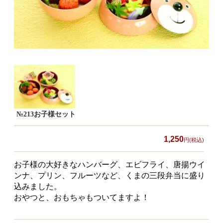
食材から選ぶ
お肉メイン弁当
お魚メイン弁当
お野菜メイン弁当
旬の食材弁当
種類から選ぶ
№213お子様セット
近江(滋賀)地方ゆかりの弁当
1,250
円(税込)
四得オードブル
お子様の大好きなハンバーグ、エビフライ、唐揚ウイ
寿司・会席膳
ンナ、プリン、フルーツなど、くまの三段弁当に盛り
込みました。
高級弁当
おやつと、おもちゃもついてますよ！
オードブル