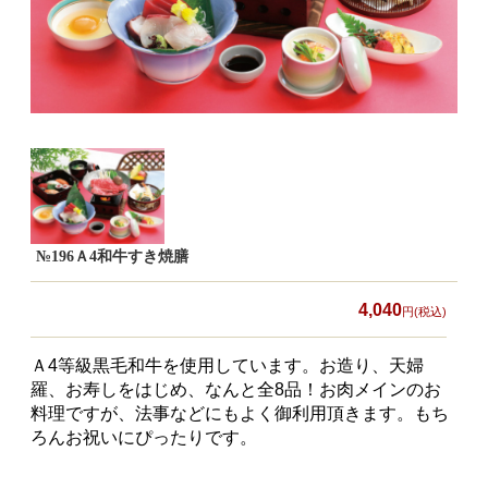
食材から選ぶ
お肉メイン弁当
お魚メイン弁当
お野菜メイン弁当
旬の食材弁当
種類から選ぶ
№196Ａ4和牛すき焼膳
近江(滋賀)地方ゆかりの弁当
4,040
円(税込)
四得オードブル
Ａ4等級黒毛和牛を使用しています。お造り、天婦
寿司・会席膳
羅、お寿しをはじめ、なんと全8品！お肉メインのお
料理ですが、法事などにもよく御利用頂きます。もち
高級弁当
ろんお祝いにぴったりです。
オードブル