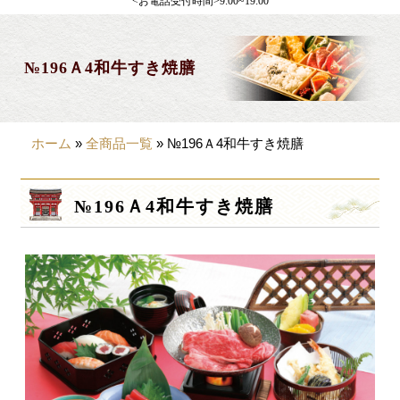
<お電話受付時間>9:00~19:00
製薬会社様向け
観光・行楽
№196Ａ4和牛すき焼膳
会合・お集まり
大皿料理
ホーム
»
全商品一覧
»
№196Ａ4和牛すき焼膳
パーティデリバリー
価格から選ぶ
№196Ａ4和牛すき焼膳
~999円
1,000~1,999円
2,000~2,999円
3,000~3999円
4,000~7999円
8,000円~