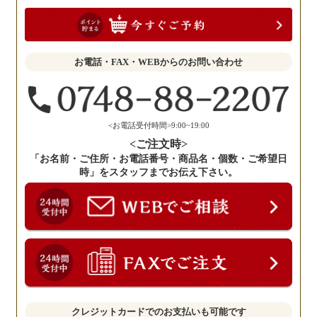
お
聞
か
せ
お電話・FAX・WEBからのお問い合わせ
く
だ
さ
い。
<お電話受付時間>9:00~19:00
<ご注文時>
「お名前・ご住所・お電話番号・商品名・個数・ご希望日
時」をスタッフまでお伝え下さい。
クレジットカードでのお支払いも可能です