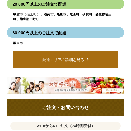
20,000円以上のご注文で配達
（信楽町）、
甲賀市
湖南市、亀山市、竜王町、伊賀町、蒲生郡竜王
町、蒲生郡日野町
30,000円以上のご注文で配達
栗東市
配達エリアの詳細を見る
皆
様
の
ご
ご注文・お問い合わせ
意
見
も
WEBからのご注文（24時間受付）