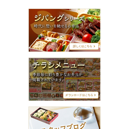
ジ
パ
ン
グ
シ
リ
ー
ズ
チ
ラ
シ
メ
ニ
ュ
ー
ス
タ
ッ
フ