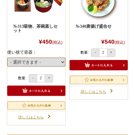
№313吸物、茶碗蒸しセ
№340唐揚げ盛合せ
ット
¥450
¥540
(税込)
(税込)
使い捨て容器：
数量:
-
+
数量:
-
+
詳しくはこちら
詳しくはこちら