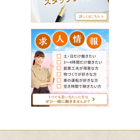
ブ
ロ
グ
求
人
情
報