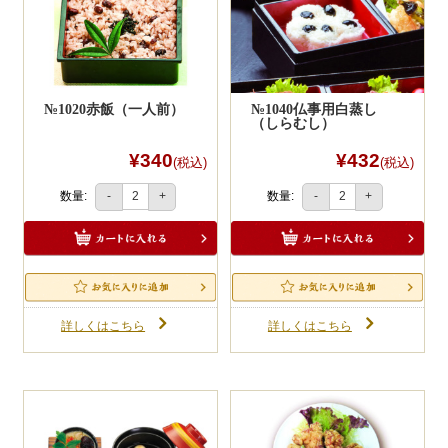
№1020赤飯（一人前）
№1040仏事用白蒸し
（しらむし）
¥340
¥432
(税込)
(税込)
数量:
数量:
-
+
-
+
詳しくはこちら
詳しくはこちら