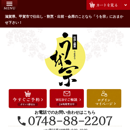
コ
HOME
ン
うを宗のこだわり
滋賀県、甲賀市で仕出し・割烹・出前・会席のことなら「うを宗」におまか
テ
せ下さい！
ン
配達エリア・注文方法
ツ
お客様の声
へ
ス
全商品一覧
キ
よくあるご質問
ッ
プ
お気に入り
ご用途から選ぶ
お祝い・ハレの日
法事・法要
お電話でのお問い合わせはこちら
接待・おもてなし
会議・セミナー弁当