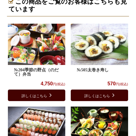
この商品をご覧のお客様はこちらも見
ています
№204季節の野点（のだ
№505太巻き寿し
て）弁当
4,750
570
円(税込)
円(税込)
詳しくはこちら
詳しくはこちら