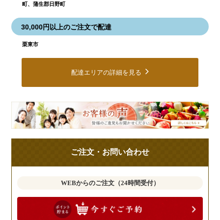
町、蒲生郡日野町
30,000円以上のご注文で配達
栗東市
配達エリアの詳細を見る
皆
様
の
ご
ご注文・お問い合わせ
意
見
も
WEBからのご注文（24時間受付）
お
聞
か