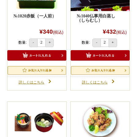
№1020赤飯（一人前）
№1040仏事用白蒸し
（しらむし）
¥340
¥432
(税込)
(税込)
数量:
数量:
-
+
-
+
詳しくはこちら
詳しくはこちら