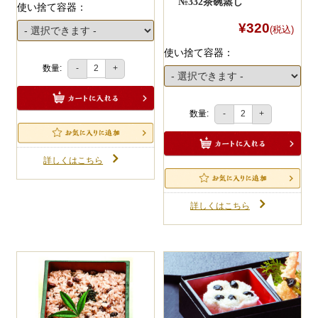
№332茶碗蒸し
使い捨て容器：
¥320
(税込)
使い捨て容器：
数量:
-
+
数量:
-
+
詳しくはこちら
詳しくはこちら