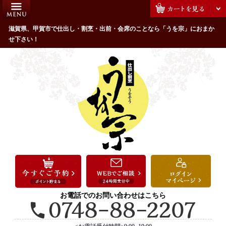
コ
HOME
ン
うを宗のこだわり
滋賀県、甲賀市で仕出し・割烹・出前・会席のことなら「うを宗」におまか
テ
せ下さい！
ン
配達エリア・注文方法
ツ
お客様の声
へ
ス
全商品一覧
キ
よくあるご質問
ッ
プ
お気に入り
ご用途から選ぶ
お祝い・ハレの日
法事・法要
お電話でのお問い合わせはこちら
接待・おもてなし
会議・セミナー弁当