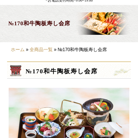
<お電話受付時間>9:00~19:00
製薬会社様向け
観光・行楽
№170和牛陶板寿し会席
会合・お集まり
大皿料理
ホーム
»
全商品一覧
»
№170和牛陶板寿し会席
パーティデリバリー
価格から選ぶ
№170和牛陶板寿し会席
~999円
1,000~1,999円
2,000~2,999円
3,000~3999円
4,000~7999円
8,000円~