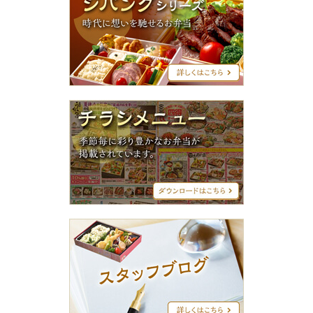
パ
ン
グ
シ
リ
ー
ズ
チ
ラ
シ
メ
ニ
ュ
ー
ス
タ
ッ
フ
ブ
ロ
グ