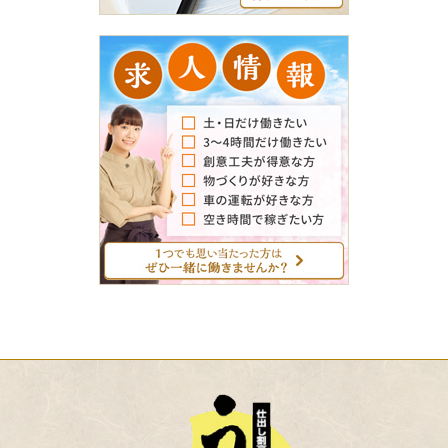
求
人
情
報