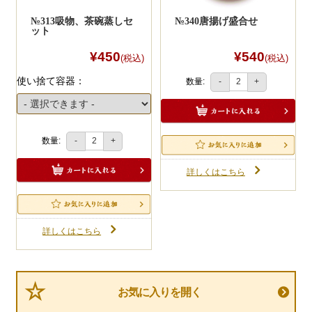
№313吸物、茶碗蒸しセ
№340唐揚げ盛合せ
ット
¥450
¥540
(税込)
(税込)
使い捨て容器：
数量:
-
+
数量:
-
+
詳しくはこちら
詳しくはこちら
お気に入りを開く