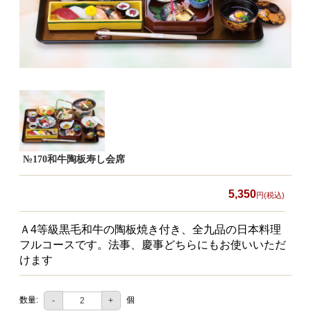
食材から選ぶ
お肉メイン弁当
お魚メイン弁当
お野菜メイン弁当
旬の食材弁当
種類から選ぶ
№170和牛陶板寿し会席
近江(滋賀)地方ゆかりの弁当
5,350
円(税込)
四得オードブル
Ａ4等級黒毛和牛の陶板焼き付き、全九品の日本料理
寿司・会席膳
フルコースです。法事、慶事どちらにもお使いいただ
けます
高級弁当
オードブル
数量:
個
-
+