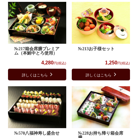
№217箱会席膳プレミア
№213お子様セット
ム（本鮪中とろ使用）
4,280
1,250
円(税込)
円(税込)
詳しくはこちら
詳しくはこちら
№570八福神寿し盛合せ
№228お持ち帰り箱会席
膳