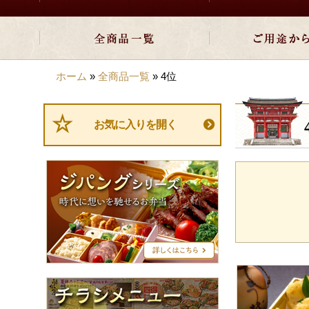
商品をカート
貯まったポイ
ホーム
»
全商品一覧
»
4位
1
お気に入りを開く
ジ
パ
ン
グ
シ
リ
ー
ズ
初回注文の一
チ
次回以降はお
ラ
ポイントもロ