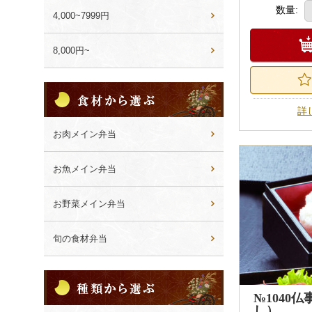
数量:
4,000~7999円
8,000円~
食
材
詳
か
ら
お肉メイン弁当
選
ぶ
お魚メイン弁当
お野菜メイン弁当
旬の食材弁当
種
類
№1040
か
し）