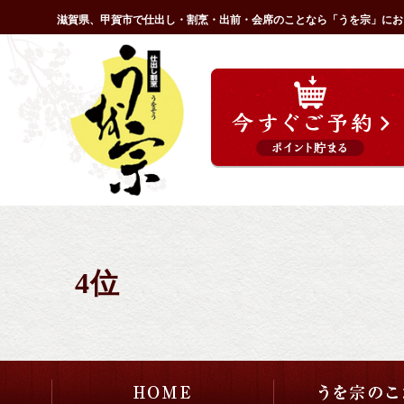
コ
滋賀県、甲賀市で仕出し・割烹・出前・会席のことなら「うを宗」にお
ン
HOME
テ
ン
ツ
へ
ス
キ
ッ
プ
4位