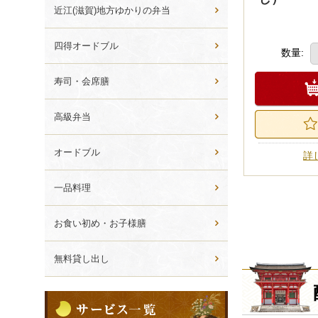
ら
近江(滋賀)地方ゆかりの弁当
選
ぶ
四得オードブル
数量:
寿司・会席膳
高級弁当
オードブル
詳
一品料理
お食い初め・お子様膳
無料貸し出し
サ
ー