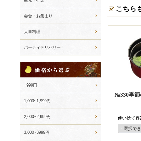
観光・行楽
こちら
会合・お集まり
大皿料理
パーティデリバリー
価
格
か
ら
~999円
選
№330季
ぶ
1,000~1,999円
2,000~2,999円
使い捨て容
3,000~3999円