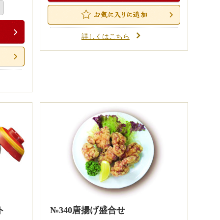
詳しくはこちら
ト
№340唐揚げ盛合せ