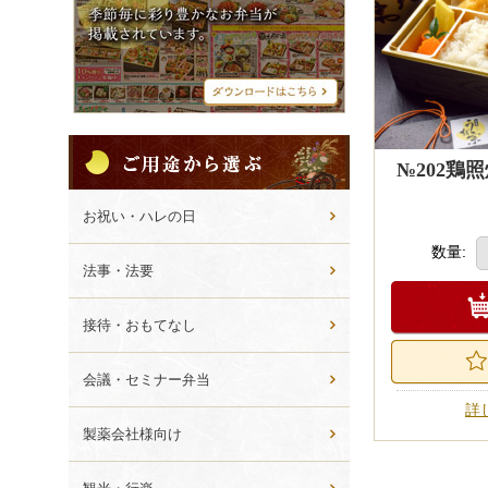
シ
メ
ニ
商品をお店に
ュ
10,000円
ー
不要の場合は
ご
用
№202鶏
途
か
お祝い・ハレの日
ら
数量:
選
法事・法要
ぶ
接待・おもてなし
会議・セミナー弁当
詳
製薬会社様向け