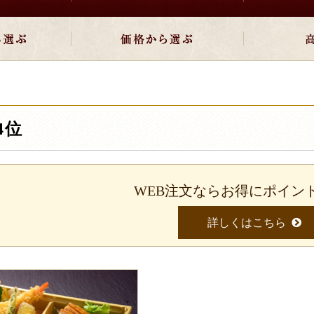
に入れてWEB注文ではポイントが貯まります。
ントは、１ｐｔ＝１円として次回より使えます。
2
4位
WEB注文ならお得にポイン
詳しくはこちら
番最後に任意パスワード入れるだけで入力情報を保存できます。
客様情報（変更も可）が自動反映されるので大変便利です。
グイン時に「貯まる・使える」ようになります。