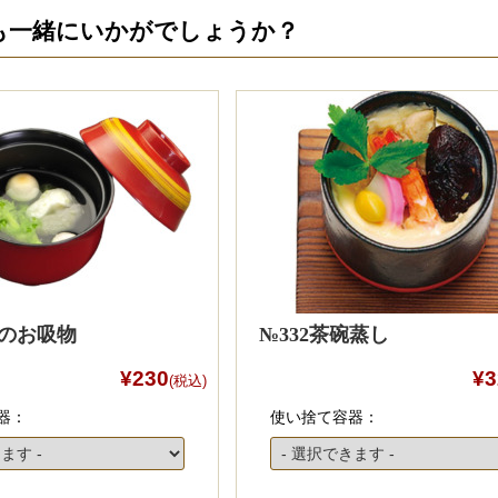
も一緒にいかがでしょうか？
節のお吸物
№332茶碗蒸し
¥230
¥3
(税込)
器：
使い捨て容器：