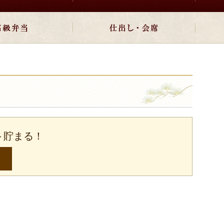
×
閉じる
ト貯まる！