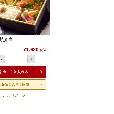
ご来店引渡しでお茶のサービス付きです。
以上のＷＥＢ注文に限ります。
お申し付けください。
照焼弁当
¥1,620
(税込)
-
+
しくはこちら