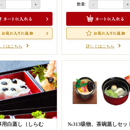
数量:
-
+
-
+
しくはこちら
詳しくはこちら
仏事用白蒸し（しらむ
№313吸物、茶碗蒸しセッ