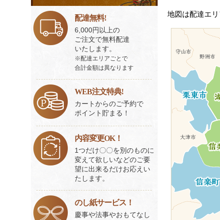
ビ
地図は配達エリ
ス
配達無料!
一
6,000円以上の
覧
ご注文で無料配達
いたします。
※配達エリアごとで
合計金額は異なります
WEB注文特典!
カートからのご予約で
ポイント貯まる！
内容変更OK！
1つだけ〇〇を別のものに
変えて欲しいなどのご要
望に出来るだけお応えい
たします。
のし紙サービス！
慶事や法事やおもてなし