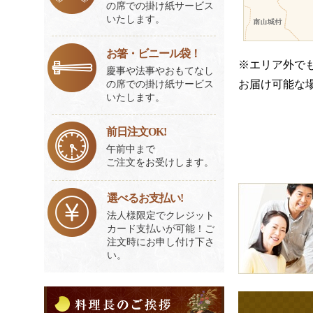
の席での掛け紙サービス
いたします。
お箸・ビニール袋！
※エリア外で
慶事や法事やおもてなし
の席での掛け紙サービス
お届け可能な
いたします。
前日注文OK!
午前中まで
ご注文をお受けします。
皆
選べるお支払い!
様
法人様限定でクレジット
の
カード支払いが可能！ご
ご
注文時にお申し付け下さ
い。
意
見
料
も
理