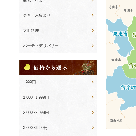
観光・行楽
ン
会合・お集まり
大皿料理
パーティデリバリー
価
格
か
ら
~999円
選
ぶ
1,000~1,999円
2,000~2,999円
3,000~3999円