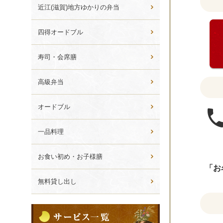
ら
く
近江(滋賀)地方ゆかりの弁当
選
だ
ぶ
さ
四得オードブル
い。
寿司・会席膳
高級弁当
オードブル
一品料理
お食い初め・お子様膳
「お
無料貸し出し
サ
ー