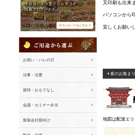
シ
又印刷も出来
メ
ニ
パソコンから
ュ
ー
宜しくお願い
ご
用
途
か
お祝い・ハレの日
ら
投
選
春のお集ま
法事・法要
ぶ
稿
ナ
接待・おもてなし
ビ
ゲ
会議・セミナー弁当
ー
地図は配達エリ
製薬会社様向け
シ
ョ