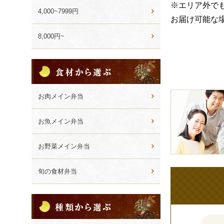
※エリア外で
4,000~7999円
お届け可能な
8,000円~
食
材
か
皆
ら
お肉メイン弁当
選
様
ぶ
の
お魚メイン弁当
ご
意
お野菜メイン弁当
見
も
旬の食材弁当
お
聞
種
か
類
せ
か