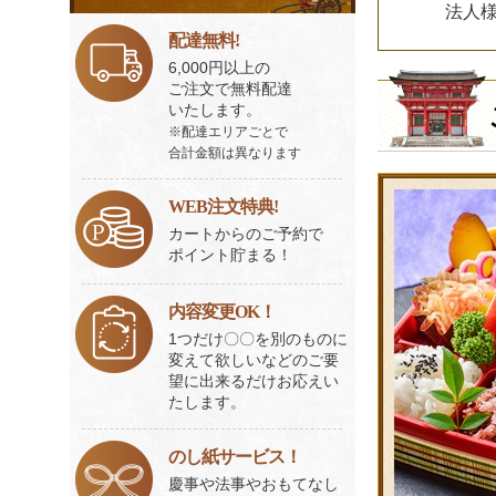
法人
ビ
ス
配達無料!
一
6,000円以上の
覧
ご注文で無料配達
いたします。
※配達エリアごとで
合計金額は異なります
WEB注文特典!
カートからのご予約で
ポイント貯まる！
内容変更OK！
1つだけ〇〇を別のものに
変えて欲しいなどのご要
望に出来るだけお応えい
たします。
のし紙サービス！
慶事や法事やおもてなし