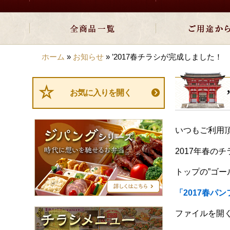
ホーム
»
お知らせ
»
’2017春チラシが完成しました！
お気に入りを開く
ジ
いつもご利用
パ
ン
2017年春の
グ
シ
トップの”ゴー
リ
ー
「2017春パ
ズ
チ
ファイルを開
ラ