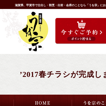
コ
滋賀県、甲賀市で仕出し・割烹・出前・会席のことなら「うを宗」にお
ン
HOME
テ
ン
ツ
へ
ス
キ
ッ
プ
’2017春チラシが完成