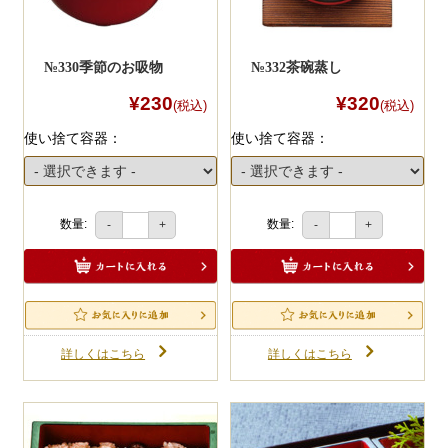
№330季節のお吸物
№332茶碗蒸し
¥230
¥320
(税込)
(税込)
使い捨て容器：
使い捨て容器：
数量:
数量:
-
+
-
+
詳しくはこちら
詳しくはこちら