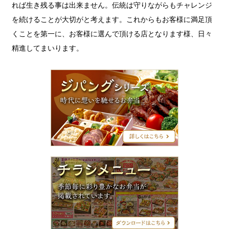
れば生き残る事は出来ません。伝統は守りながらもチャレンジ
を続けることが大切がと考えます。これからもお客様に満足頂
くことを第一に、お客様に選んで頂ける店となります様、日々
精進してまいります。
ジ
パ
ン
グ
シ
リ
ー
ズ
チ
ラ
シ
メ
ニ
ュ
ー