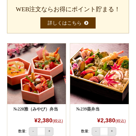
貯まったポイントは、１ｐｔ＝１円として
次回より使えます。
WEB注文ならお得にポイント貯まる！
食材から選ぶ
1
詳しくはこちら
お肉メイン弁当
お魚メイン弁当
お野菜メイン弁当
旬の食材弁当
種類から選ぶ
近江(滋賀)地方ゆかりの弁当
2
四得オードブル
寿司・会席膳
№220雅（みやび）弁当
№239葵弁当
高級弁当
¥2,380
¥2,380
(税込)
(税込)
オードブル
数量:
数量:
-
+
-
+