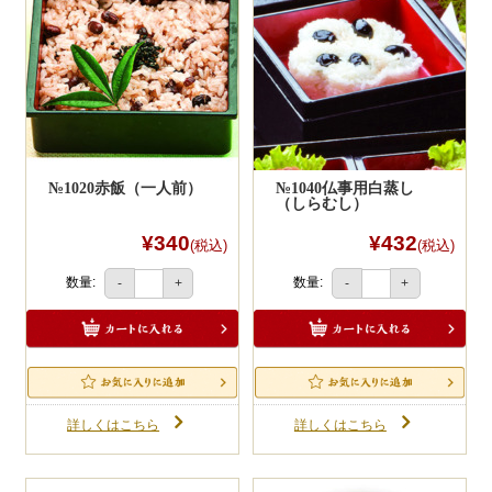
№1020赤飯（一人前）
№1040仏事用白蒸し
（しらむし）
¥340
¥432
(税込)
(税込)
数量:
数量:
-
+
-
+
詳しくはこちら
詳しくはこちら