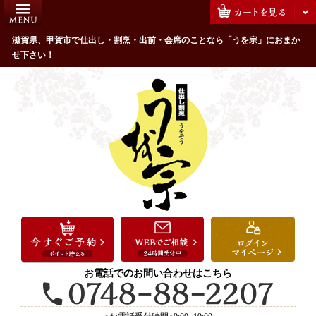
コ
HOME
ン
うを宗のこだわり
滋賀県、甲賀市で仕出し・割烹・出前・会席のことなら「うを宗」におまか
テ
せ下さい！
ン
配達エリア・注文方法
ツ
お客様の声
へ
ス
全商品一覧
キ
よくあるご質問
ッ
プ
お気に入り
ご用途から選ぶ
お祝い・ハレの日
法事・法要
お電話でのお問い合わせはこちら
接待・おもてなし
会議・セミナー弁当