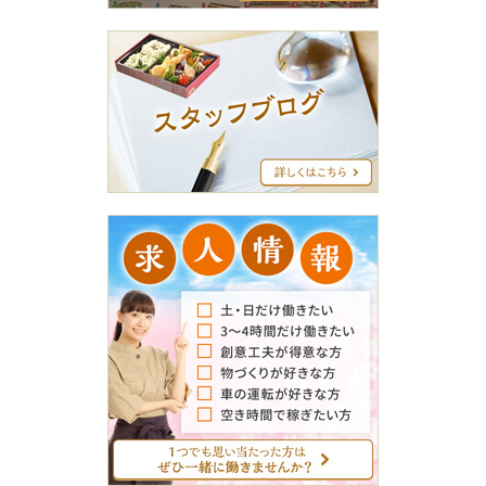
ス
タ
ッ
フ
ブ
ロ
グ
求
人
情
報