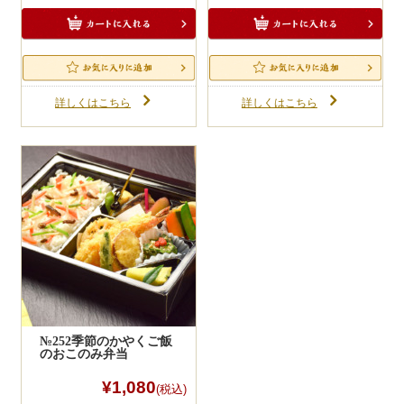
一品料理
お食い初め・お子様膳
無料貸し出し
初回注文の一番最後に任意パスワード入れ
詳しくはこちら
詳しくはこちら
るだけで入力情報を保存できます。
ランキング
次回以降はお客様情報（変更も可）が自動
反映されるので大変便利です。
お知らせ
ポイントもログイン時に「貯まる・使え
る」ようになります。
スタッフブログ
求人情報
商品をお店にご来店引渡しでお茶のサービ
ス付きです。
会社概要
10,000円以上のＷＥＢ注文に限ります。
不要の場合はお申し付けください。
お問い合わせ
サイトマップ
№252季節のかやくご飯
ログイン・マイページ
のおこのみ弁当
特定商取引法に基づく表記
¥1,080
(税込)