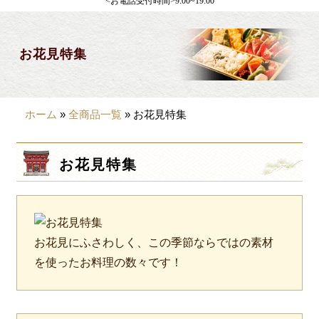
<お電話受付時間>9:00~19:00
製薬会社様向け
観光・行楽
お花見特集
会合・お集まり
大皿料理
ホーム
»
全商品一覧
»
お花見特集
パーティデリバリー
価格から選ぶ
お花見特集
~999円
1,000~1,999円
2,000~2,999円
お花見にふさわしく、この季節ならではの素材
を使ったお料理の数々です！
×
閉じる
3,000~3999円
4,000~7999円
商品をカートに入れてWEB注文ではポイン
トが貯まります。
8,000円~