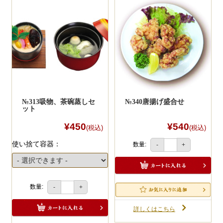
№313吸物、茶碗蒸しセ
№340唐揚げ盛合せ
ット
¥450
¥540
(税込)
(税込)
使い捨て容器：
数量:
-
+
数量:
-
+
詳しくはこちら