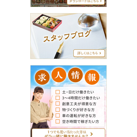
ー
ス
タ
ッ
フ
ブ
ロ
グ
求
人
情
報