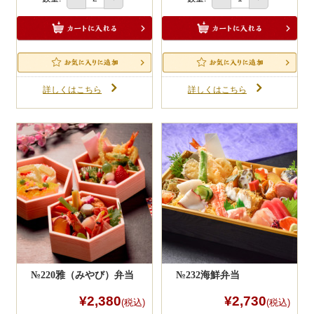
一品料理
2
お食い初め・お子様膳
無料貸し出し
ランキング
詳しくはこちら
詳しくはこちら
お知らせ
スタッフブログ
求人情報
会社概要
初回注文の一番最後に任意パスワード入れ
お問い合わせ
るだけで入力情報を保存できます。
次回以降はお客様情報（変更も可）が自動
反映されるので大変便利です。
サイトマップ
ポイントもログイン時に「貯まる・使え
る」ようになります。
ログイン・マイページ
№220雅（みやび）弁当
№232海鮮弁当
特定商取引法に基づく表記
¥2,380
¥2,730
(税込)
(税込)