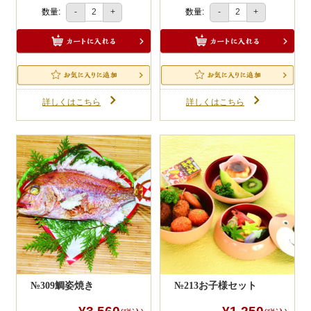
商品をお店にご来店引渡しでお茶のサービ
数量:
数量:
-
+
-
+
ス付きです。
10,000円以上のＷＥＢ注文に限ります。
不要の場合はお申し付けください。
詳しくはこちら
詳しくはこちら
№309鯛姿焼き
№213お子様セット