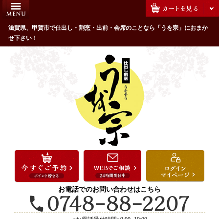
コ
HOME
ン
うを宗のこだわり
滋賀県、甲賀市で仕出し・割烹・出前・会席のことなら「うを宗」におまか
テ
せ下さい！
ン
配達エリア・注文方法
ツ
お客様の声
へ
ス
全商品一覧
キ
よくあるご質問
ッ
プ
お気に入り
ご用途から選ぶ
お祝い・ハレの日
法事・法要
お電話でのお問い合わせはこちら
接待・おもてなし
会議・セミナー弁当