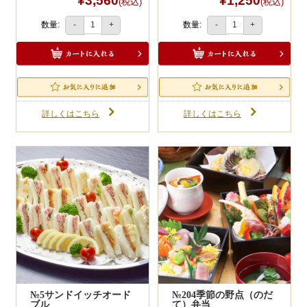
¥3,560
¥1,250
(税込)
(税込)
数量:
数量:
-
+
-
+
詳しくはこちら
詳しくはこちら
№5サンドイッチオード
№204季節の野点（のだ
ブル
て）弁当