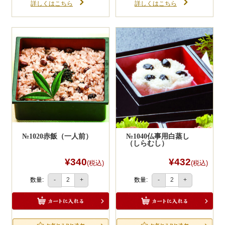
詳しくはこちら
詳しくはこちら
№1020赤飯（一人前）
№1040仏事用白蒸し
（しらむし）
¥340
¥432
(税込)
(税込)
数量:
数量:
-
+
-
+