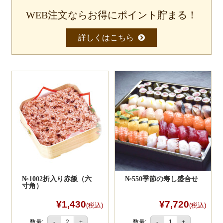
WEB注文ならお得にポイント貯まる！
食材から選ぶ
詳しくはこちら
お肉メイン弁当
お魚メイン弁当
×
閉じる
お野菜メイン弁当
商品をカートに入れてWEB注文ではポイン
旬の食材弁当
トが貯まります。
貯まったポイントは、１ｐｔ＝１円として
次回より使えます。
種類から選ぶ
1
近江(滋賀)地方ゆかりの弁当
四得オードブル
寿司・会席膳
№1002折入り赤飯（六
№550季節の寿し盛合せ
寸角）
高級弁当
¥1,430
¥7,720
(税込)
(税込)
オードブル
数量:
数量:
-
+
-
+