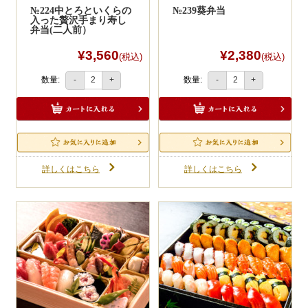
№224中とろといくらの
№239葵弁当
入った贅沢手まり寿し
弁当(二人前）
¥3,560
¥2,380
(税込)
(税込)
数量:
数量:
-
+
-
+
詳しくはこちら
詳しくはこちら