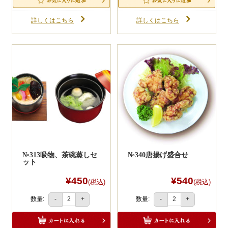
詳しくはこちら
詳しくはこちら
№313吸物、茶碗蒸しセ
№340唐揚げ盛合せ
ット
¥450
¥540
(税込)
(税込)
数量:
数量:
-
+
-
+