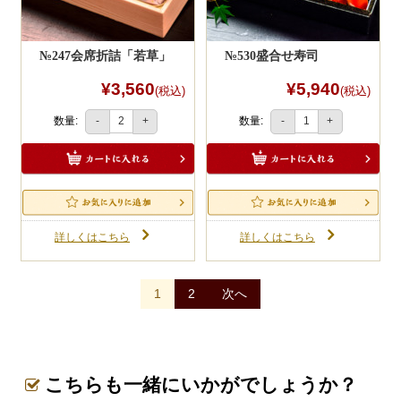
№247会席折詰「若草」
№530盛合せ寿司
¥3,560
¥5,940
(税込)
(税込)
数量:
数量:
-
+
-
+
詳しくはこちら
詳しくはこちら
投
1
2
次へ
稿
ナ
ビ
こちらも一緒にいかがでしょうか？
ゲ