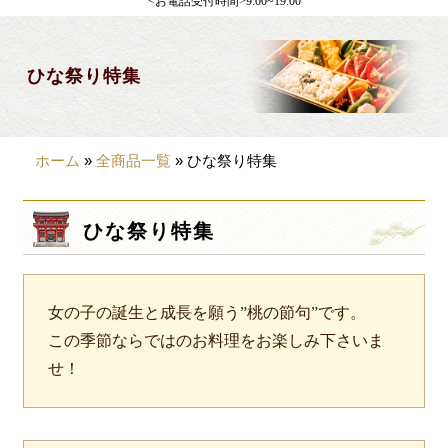
<お電話受付時間>9:00~19:00
製薬会社様向け
観光・行楽
ひな祭り特集
会合・お集まり
大皿料理
ホーム
»
全商品一覧
»
ひな祭り特集
パーティデリバリー
価格から選ぶ
ひな祭り特集
~999円
1,000~1,999円
女の子の誕生と成長を願う”桃の節句”です。
2,000~2,999円
この季節ならではのお料理をお楽しみ下さいま
せ！
3,000~3999円
4,000~7999円
8,000円~