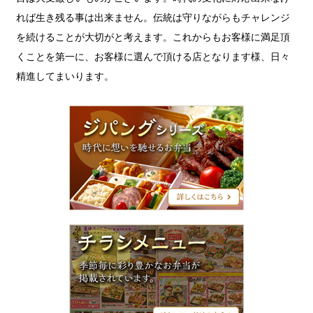
れば生き残る事は出来ません。伝統は守りながらもチャレンジ
を続けることが大切がと考えます。これからもお客様に満足頂
くことを第一に、お客様に選んで頂ける店となります様、日々
精進してまいります。
ジ
パ
ン
グ
シ
リ
ー
ズ
チ
ラ
シ
メ
ニ
ュ