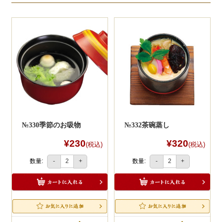
ー
シ
ョ
ン
№330季節のお吸物
№332茶碗蒸し
¥230
¥320
(税込)
(税込)
数量:
数量:
-
+
-
+