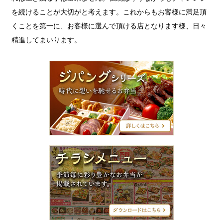
を続けることが大切がと考えます。これからもお客様に満足頂
くことを第一に、お客様に選んで頂ける店となります様、日々
精進してまいります。
ジ
パ
ン
グ
シ
リ
ー
ズ
チ
ラ
シ
メ
ニ
ュ
ー