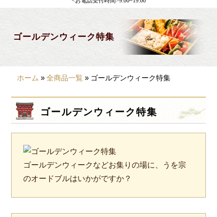
<お電話受付時間>9:00~19:00
製薬会社様向け
観光・行楽
ゴールデンウィーク特集
会合・お集まり
大皿料理
ホーム
»
全商品一覧
»
ゴールデンウィーク特集
パーティデリバリー
価格から選ぶ
ゴールデンウィーク特集
~999円
1,000~1,999円
2,000~2,999円
ゴールデンウィークなどお集りの場に、うを宗
のオードブルはいかがですか？
×
閉じる
3,000~3999円
4,000~7999円
商品をカートに入れてWEB注文ではポイン
トが貯まります。
8,000円~