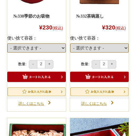
№330季節のお吸物
№332茶碗蒸し
¥230
¥320
(税込)
(税込)
使い捨て容器：
使い捨て容器：
数量:
数量:
-
+
-
+
詳しくはこちら
詳しくはこちら