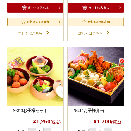
一品料理
お食い初め・お子様膳
無料貸し出し
初回注文の一番最後に任意パスワード入れ
詳しくはこちら
詳しくはこちら
るだけで入力情報を保存できます。
ランキング
次回以降はお客様情報（変更も可）が自動
反映されるので大変便利です。
お知らせ
ポイントもログイン時に「貯まる・使え
る」ようになります。
スタッフブログ
求人情報
商品をお店にご来店引渡しでお茶のサービ
ス付きです。
会社概要
10,000円以上のＷＥＢ注文に限ります。
不要の場合はお申し付けください。
お問い合わせ
サイトマップ
№213お子様セット
№214お子様弁当
ログイン・マイページ
¥1,250
¥1,700
(税込)
(税込)
特定商取引法に基づく表記