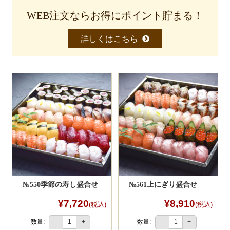
貯まったポイントは、１ｐｔ＝１円として
次回より使えます。
WEB注文ならお得にポイント貯まる！
食材から選ぶ
1
詳しくはこちら
お肉メイン弁当
お魚メイン弁当
お野菜メイン弁当
旬の食材弁当
種類から選ぶ
近江(滋賀)地方ゆかりの弁当
2
四得オードブル
寿司・会席膳
№550季節の寿し盛合せ
№561上にぎり盛合せ
高級弁当
¥7,720
¥8,910
(税込)
(税込)
オードブル
数量:
数量:
-
+
-
+