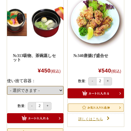
№313吸物、茶碗蒸しセ
№340唐揚げ盛合せ
ット
¥450
¥540
(税込)
(税込)
使い捨て容器：
数量:
-
+
数量:
-
+
詳しくはこちら