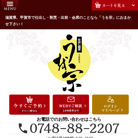
コ
HOME
ン
うを宗のこだわり
滋賀県、甲賀市で仕出し・割烹・出前・会席のことなら「うを宗」におまか
テ
せ下さい！
ン
配達エリア・注文方法
ツ
お客様の声
へ
ス
全商品一覧
キ
よくあるご質問
ッ
プ
お気に入り
ご用途から選ぶ
お祝い・ハレの日
法事・法要
お電話でのお問い合わせはこちら
接待・おもてなし
会議・セミナー弁当