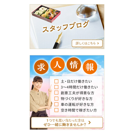
ス
タ
ッ
フ
ブ
ロ
グ
求
人
情
報