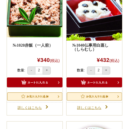
№1020赤飯（一人前）
№1040仏事用白蒸し
（しらむし）
¥340
¥432
(税込)
(税込)
数量:
数量:
-
+
-
+
詳しくはこちら
詳しくはこちら