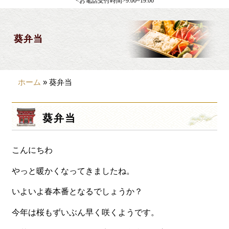
<お電話受付時間>9:00~19:00
製薬会社様向け
観光・行楽
葵弁当
会合・お集まり
大皿料理
ホーム
»
葵弁当
パーティデリバリー
価格から選ぶ
葵弁当
~999円
こんにちわ
1,000~1,999円
2,000~2,999円
やっと暖かくなってきましたね。
3,000~3999円
いよいよ春本番となるでしょうか？
4,000~7999円
今年は桜もずいぶん早く咲くようです。
8,000円~