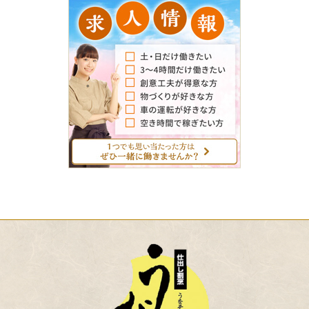
求
人
情
報