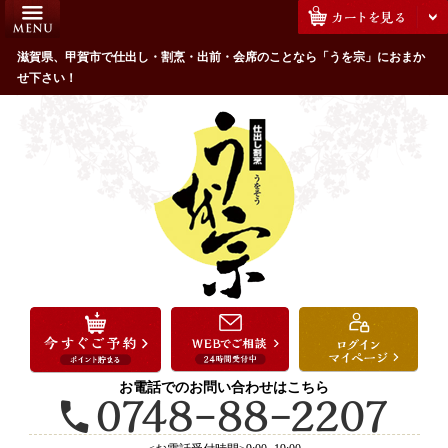
コ
HOME
ン
うを宗のこだわり
滋賀県、甲賀市で仕出し・割烹・出前・会席のことなら「うを宗」におまか
テ
せ下さい！
ン
配達エリア・注文方法
ツ
お客様の声
へ
ス
全商品一覧
キ
よくあるご質問
ッ
プ
お気に入り
ご用途から選ぶ
お祝い・ハレの日
法事・法要
お電話でのお問い合わせはこちら
接待・おもてなし
会議・セミナー弁当