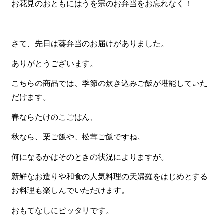
お花見のおともにはうを宗のお弁当をお忘れなく！
食材から選ぶ
お肉メイン弁当
さて、先日は葵弁当のお届けがありました。
お魚メイン弁当
ありがとうございます。
お野菜メイン弁当
こちらの商品では、季節の炊き込みご飯が堪能していた
旬の食材弁当
だけます。
種類から選ぶ
春ならたけのこごはん、
近江(滋賀)地方ゆかりの弁当
秋なら、栗ご飯や、松茸ご飯ですね。
四得オードブル
何になるかはそのときの状況によりますが。
寿司・会席膳
新鮮なお造りや和食の
人気料理の天婦羅をはじめとする
高級弁当
お料理も楽しんでいただけます。
オードブル
おもてなしにピッタリです。