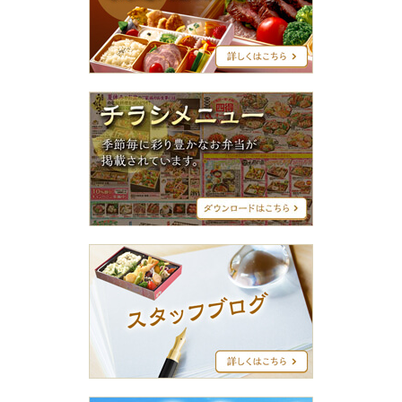
グ
シ
リ
ー
ズ
チ
ラ
シ
メ
ニ
ュ
ー
ス
タ
ッ
フ
ブ
ロ
グ