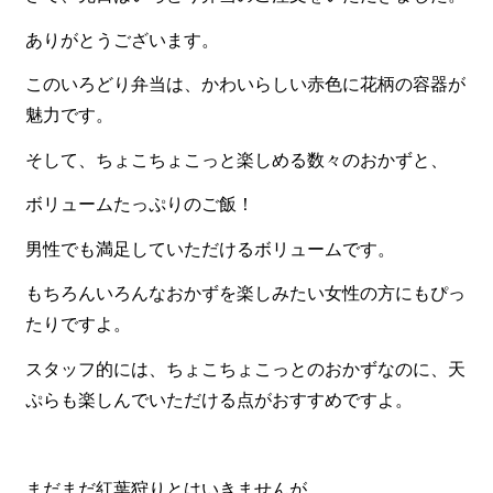
一品料理
ありがとうございます。
お食い初め・お子様膳
このいろどり弁当は、かわいらしい赤色に花柄の容器が
無料貸し出し
魅力です。
ランキング
そして、ちょこちょこっと楽しめる数々のおかずと、
お知らせ
ボリュームたっぷりのご飯！
スタッフブログ
男性でも満足していただけるボリュームです。
求人情報
もちろんいろんなおかずを楽しみたい女性の方にもぴっ
会社概要
たりですよ。
お問い合わせ
スタッフ的には、ちょこちょこっとのおかずなのに、天
サイトマップ
ぷらも楽しんでいただける点がおすすめですよ。
ログイン・マイページ
特定商取引法に基づく表記
まだまだ紅葉狩りとはいきませんが、