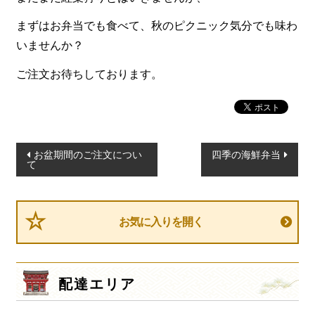
まずはお弁当でも食べて、秋のピクニック気分でも味わ
いませんか？
ご注文お待ちしております。
投
お盆期間のご注文につい
四季の海鮮弁当
て
稿
ナ
ビ
お気に入りを開く
ゲ
ー
シ
配達エリア
ョ
ン