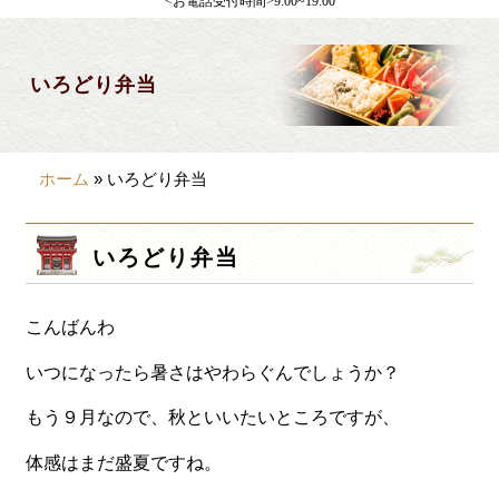
<お電話受付時間>9:00~19:00
製薬会社様向け
観光・行楽
いろどり弁当
会合・お集まり
大皿料理
ホーム
»
いろどり弁当
パーティデリバリー
価格から選ぶ
いろどり弁当
~999円
こんばんわ
1,000~1,999円
2,000~2,999円
いつになったら暑さはやわらぐんでしょうか？
3,000~3999円
もう９月なので、秋といいたいところですが、
4,000~7999円
体感はまだ盛夏ですね。
8,000円~