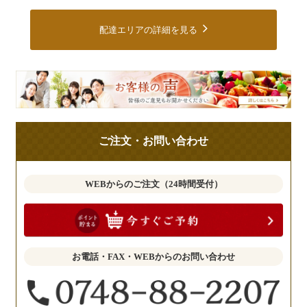
配達エリアの詳細を見る
皆
様
の
ご
ご注文・お問い合わせ
意
見
も
WEBからのご注文（24時間受付）
お
聞
か
せ
お電話・FAX・WEBからのお問い合わせ
く
だ
さ