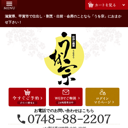
コ
HOME
ン
うを宗のこだわり
滋賀県、甲賀市で仕出し・割烹・出前・会席のことなら「うを宗」におまか
テ
せ下さい！
ン
配達エリア・注文方法
ツ
お客様の声
へ
ス
全商品一覧
キ
よくあるご質問
ッ
プ
お気に入り
ご用途から選ぶ
お祝い・ハレの日
法事・法要
お電話でのお問い合わせはこちら
接待・おもてなし
会議・セミナー弁当