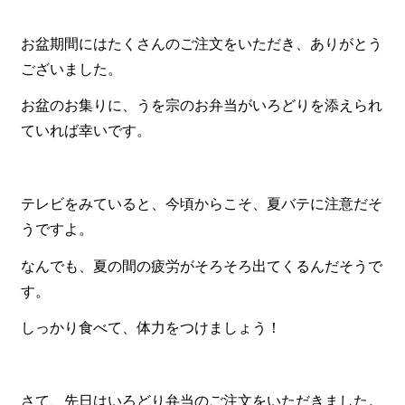
食材から選ぶ
お盆期間にはたくさんのご注文をいただき、ありがとう
ございました。
お肉メイン弁当
お魚メイン弁当
お盆のお集りに、うを宗のお弁当がいろどりを添えられ
ていれば幸いです。
お野菜メイン弁当
旬の食材弁当
テレビをみていると、今頃からこそ、夏バテに注意だそ
種類から選ぶ
うですよ。
近江(滋賀)地方ゆかりの弁当
なんでも、夏の間の疲労がそろそろ出てくるんだそうで
四得オードブル
す。
寿司・会席膳
しっかり食べて、体力をつけましょう！
高級弁当
オードブル
さて、先日はいろどり弁当のご注文をいただきました。