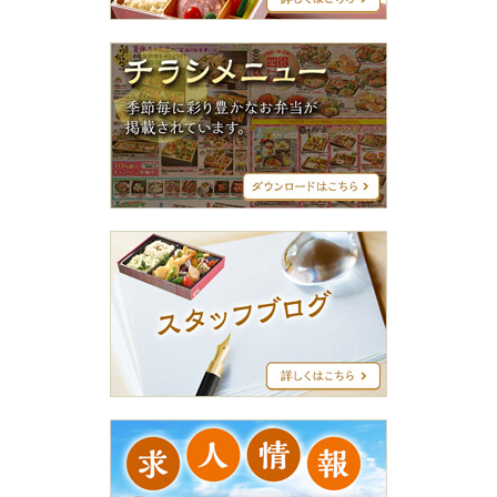
ズ
チ
ラ
シ
メ
ニ
ュ
ー
ス
タ
ッ
フ
ブ
ロ
グ
求
人
情
報