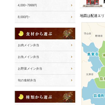
ゲ
4,000~7999円
ー
地図は配達エリ
8,000円~
シ
ョ
食
ン
材
か
ら
お肉メイン弁当
選
ぶ
お魚メイン弁当
お野菜メイン弁当
旬の食材弁当
種
類
か