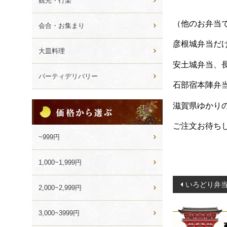
観光・行楽
（他のお弁当
会合・お集まり
彦根城弁当だ
大皿料理
安土城弁当、
パーティデリバリー
石部宿本陣弁
価
滋賀県ゆかり
格
か
ご注文お待ち
ら
~999円
選
ぶ
1,000~1,999円
投
いろどり弁
2,000~2,999円
稿
ナ
3,000~3999円
ビ