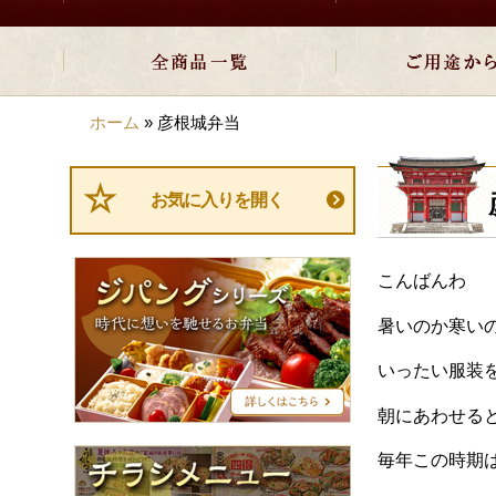
ホーム
»
彦根城弁当
お気に入りを開く
ジ
こんばんわ
パ
ン
暑いのか寒い
グ
シ
いったい服装
リ
ー
朝にあわせる
ズ
チ
毎年この時期
ラ