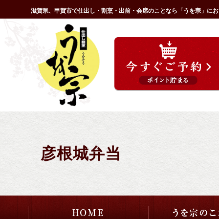
コ
滋賀県、甲賀市で仕出し・割烹・出前・会席のことなら「うを宗」にお
ン
HOME
テ
ン
ツ
へ
ス
キ
ッ
プ
彦根城弁当