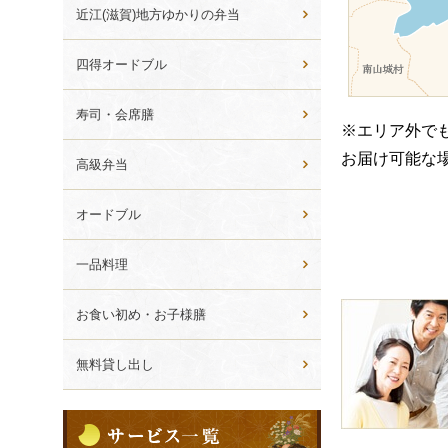
ら
近江(滋賀)地方ゆかりの弁当
選
ぶ
四得オードブル
寿司・会席膳
※エリア外で
お届け可能な
高級弁当
オードブル
一品料理
皆
お食い初め・お子様膳
様
の
無料貸し出し
ご
意
サ
見
ー