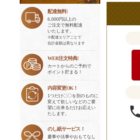
も
ビ
ス
お
配達無料!
一
聞
6,000円以上の
覧
ご注文で無料配達
か
いたします。
せ
※配達エリアごとで
く
合計金額は異なります
だ
さ
WEB注文特典!
い。
カートからのご予約で
ポイント貯まる！
内容変更OK！
1つだけ〇〇を別のものに
変えて欲しいなどのご要
望に出来るだけお応えい
たします。
のし紙サービス！
慶事や法事やおもてなし