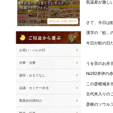
シ
気温差が激し
メ
ニ
ュ
ー
さて、今日は
漢字の「鮭」
ご
用
今日が鮭の日
途
か
お祝い・ハレの日
ら
選
法事・法要
うを宗のお弁
ぶ
№
292井伊の
接待・おもてなし
この彦根城弁当
会議・セミナー弁当
古代米入りの
製薬会社様向け
彦根のソウル