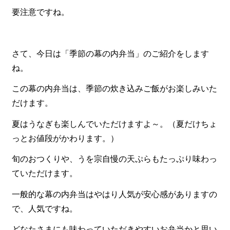
要注意ですね。
食材から選ぶ
お肉メイン弁当
さて、今日は「季節の幕の内弁当」のご紹介をします
お魚メイン弁当
ね。
お野菜メイン弁当
この幕の内弁当は、季節の炊き込みご飯がお楽しみいた
旬の食材弁当
だけます。
種類から選ぶ
夏はうなぎも楽しんでいただけますよ～。（夏だけちょ
近江(滋賀)地方ゆかりの弁当
っとお値段がかわります。）
四得オードブル
旬のおつくりや、うを宗自慢の天ぷらもたっぷり味わっ
ていただけます。
寿司・会席膳
一般的な幕の内弁当はやはり人気が安心感がありますの
高級弁当
で、人気ですね。
オードブル
どなたさまにも味わっていただきやすいお弁当かと思い