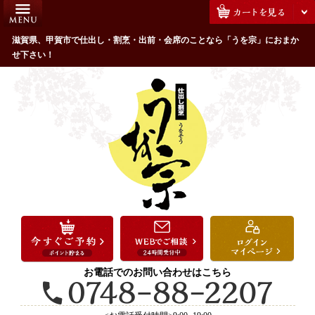
コ
HOME
ン
うを宗のこだわり
滋賀県、甲賀市で仕出し・割烹・出前・会席のことなら「うを宗」におまか
テ
せ下さい！
ン
配達エリア・注文方法
ツ
お客様の声
へ
ス
全商品一覧
キ
よくあるご質問
ッ
プ
お気に入り
ご用途から選ぶ
お祝い・ハレの日
法事・法要
お電話でのお問い合わせはこちら
接待・おもてなし
会議・セミナー弁当