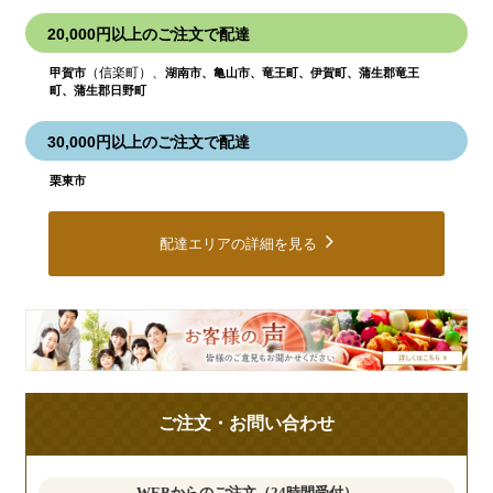
20,000円以上のご注文で配達
（信楽町）、
甲賀市
湖南市、亀山市、竜王町、伊賀町、蒲生郡竜王
町、蒲生郡日野町
30,000円以上のご注文で配達
栗東市
配達エリアの詳細を見る
皆
様
の
ご
ご注文・お問い合わせ
意
見
も
WEBからのご注文（24時間受付）