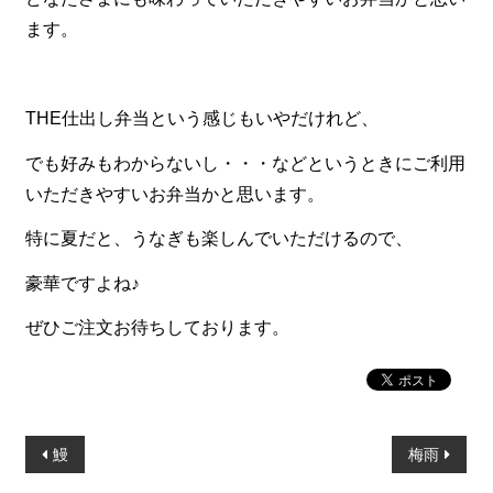
一品料理
ます。
お食い初め・お子様膳
無料貸し出し
THE仕出し弁当という感じもいやだけれど、
ランキング
でも好みもわからないし・・・などというときにご利用
お知らせ
いただきやすいお弁当かと思います。
スタッフブログ
特に夏だと、うなぎも楽しんでいただけるので、
求人情報
豪華ですよね♪
会社概要
ぜひご注文お待ちしております。
お問い合わせ
サイトマップ
ログイン・マイページ
投
鰻
梅雨
特定商取引法に基づく表記
稿