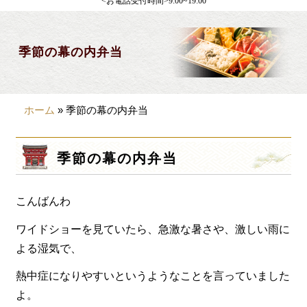
<お電話受付時間>9:00~19:00
製薬会社様向け
観光・行楽
季節の幕の内弁当
会合・お集まり
大皿料理
ホーム
»
季節の幕の内弁当
パーティデリバリー
価格から選ぶ
季節の幕の内弁当
~999円
こんばんわ
1,000~1,999円
2,000~2,999円
ワイドショーを見ていたら、急激な暑さや、激しい雨に
よる湿気で、
3,000~3999円
熱中症になりやすいというようなことを言っていました
4,000~7999円
よ。
8,000円~