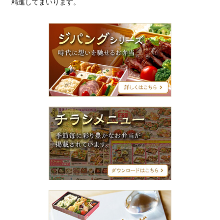
精進してまいります。
ジ
パ
ン
グ
シ
リ
ー
ズ
チ
ラ
シ
メ
ニ
ュ
ー
ス
タ
ッ