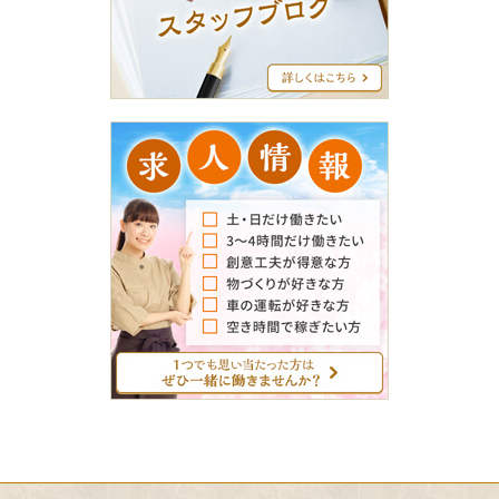
フ
ブ
ロ
グ
求
人
情
報