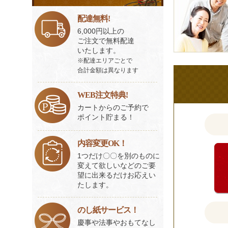
様
ビ
の
ス
配達無料!
一
ご
6,000円以上の
覧
ご注文で無料配達
意
いたします。
見
※配達エリアごとで
も
合計金額は異なります
お
聞
WEB注文特典!
か
カートからのご予約で
ポイント貯まる！
せ
く
だ
内容変更OK！
さ
1つだけ〇〇を別のものに
変えて欲しいなどのご要
い。
望に出来るだけお応えい
たします。
のし紙サービス！
慶事や法事やおもてなし