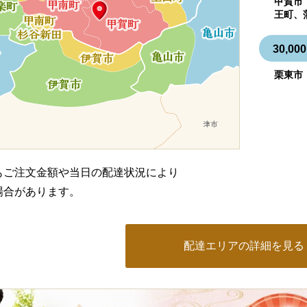
甲賀市
王町、
30,
栗東市
もご注文金額や当日の配達状況により
場合があります。
配達エリアの詳細を見る