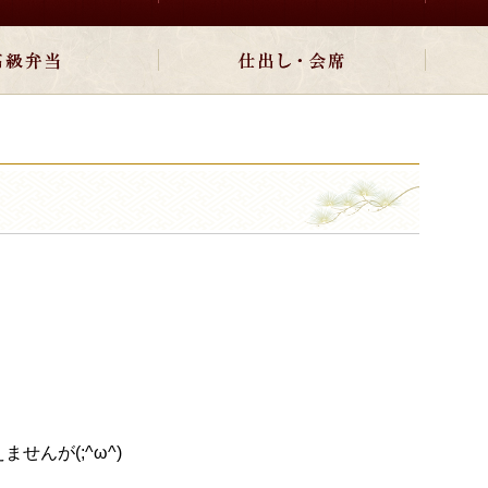
んが(;^ω^)