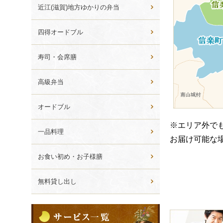
ら
近江(滋賀)地方ゆかりの弁当
選
ぶ
四得オードブル
寿司・会席膳
高級弁当
オードブル
※エリア外で
一品料理
お届け可能な
お食い初め・お子様膳
無料貸し出し
サ
皆
ー