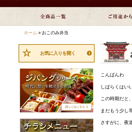
ホーム
»
おこのみ弁当
お気に入りを開く
ジ
こんばんわ
パ
ン
しばらくはい
グ
シ
この時期だと
リ
ー
まだもう少し
ズ
チ
さすがに、夜道
ラ