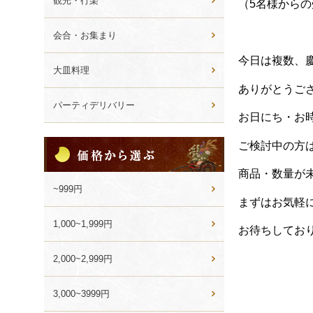
観光・行楽
（5名様から
会合・お集まり
今日は複数、
大皿料理
ありがとうご
パーティデリバリー
お日にち・お
価
ご検討中の方
格
か
商品・数量が
ら
~999円
選
まずはお気軽
ぶ
1,000~1,999円
お待ちしてお
2,000~2,999円
3,000~3999円