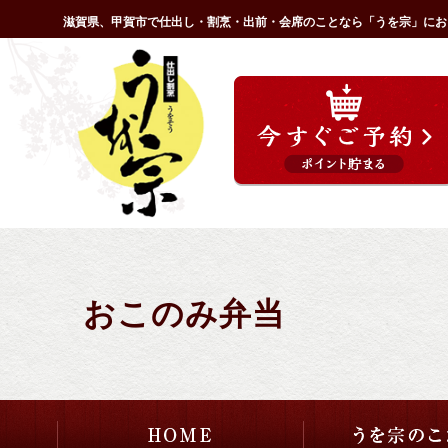
コ
滋賀県、甲賀市で仕出し・割烹・出前・会席のことなら「うを宗」にお
ン
HOME
テ
ン
ツ
へ
ス
キ
ッ
プ
おこのみ弁当