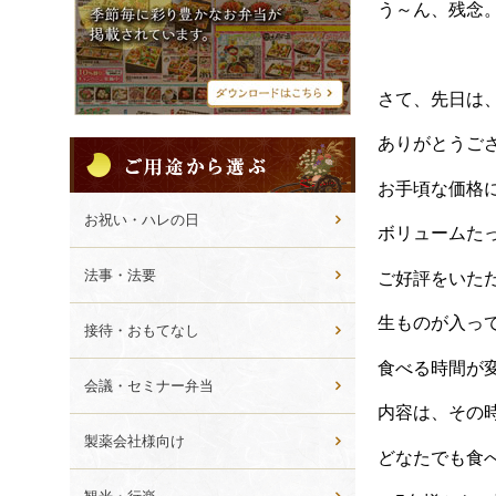
シ
う～ん、残念
メ
ニ
ュ
ー
さて、先日は
ありがとうご
ご
用
お手頃な価格
途
か
お祝い・ハレの日
ボリュームた
ら
選
法事・法要
ご好評をいた
ぶ
生ものが入っ
接待・おもてなし
食べる時間が
会議・セミナー弁当
内容は、その
製薬会社様向け
どなたでも食