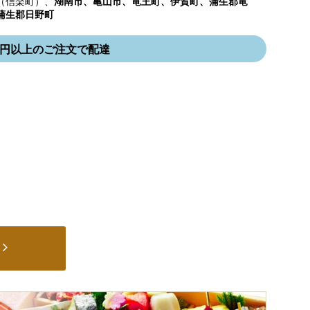
（信楽町）、
湖南市、亀山市、竜王町、伊賀町、蒲生郡竜
蒲生郡日野町
000円以上のご注文で配達