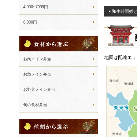
4,000~7999円
投
和牛時雨煮
稿
8,000円~
ナ
ビ
食
ゲ
材
ー
か
地図は配達エリ
ら
お肉メイン弁当
シ
選
ョ
ぶ
お魚メイン弁当
ン
お野菜メイン弁当
旬の食材弁当
種
類
か