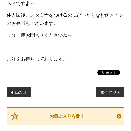
一品料理
スメですよ～
お食い初め・お子様膳
体力回復、スタミナをつけるのにぴったりなお肉メイン
のお弁当もございます。
無料貸し出し
ぜひ一度お問合せくださいね～
ランキング
お知らせ
スタッフブログ
ご注文お待ちしております。
求人情報
会社概要
投
お問い合わせ
母の日
箱会席膳
稿
サイトマップ
ナ
ログイン・マイページ
ビ
お気に入りを開く
ゲ
特定商取引法に基づく表記