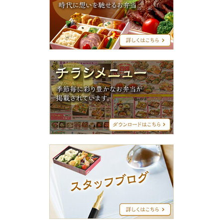
グ
シ
リ
ー
ズ
チ
ラ
シ
メ
ニ
ュ
ー
ス
タ
ッ
フ
ブ
ロ
グ