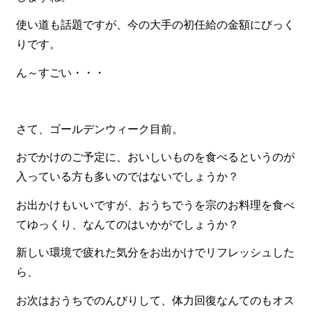
使い道も話題ですが、今の大手の初任給の金額にびっく
食材から選ぶ
りです。
お肉メイン弁当
ん～すごい・・・
お魚メイン弁当
お野菜メイン弁当
さて、ゴールデンウィーク目前。
旬の食材弁当
おでかけのご予定に、おいしいものを食べるというのが
種類から選ぶ
入っている方も多いのではないでしょうか？
近江(滋賀)地方ゆかりの弁当
お出かけもいいですが、おうちでうを宗のお料理を食べ
四得オードブル
てゆっくり、なんてのはいかがでしょうか？
寿司・会席膳
新しい環境で疲れた気分をお出かけでリフレッシュした
高級弁当
ら、
オードブル
お次はおうちでのんびりして、体力回復なんてのもオス