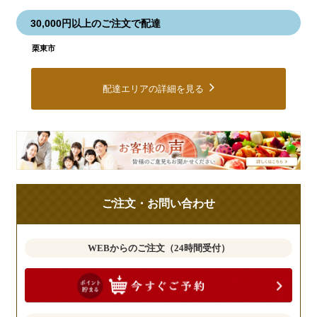
30,000円以上のご注文で配達
栗東市
配達エリアの詳細を見る
皆
様
の
ご
ご注文・お問い合わせ
意
見
も
WEBからのご注文（24時間受付）
お
聞
か
せ