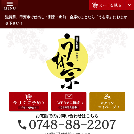
コ
HOME
ン
うを宗のこだわり
滋賀県、甲賀市で仕出し・割烹・出前・会席のことなら「うを宗」におまか
テ
せ下さい！
ン
配達エリア・注文方法
ツ
お客様の声
へ
ス
全商品一覧
キ
よくあるご質問
ッ
プ
お気に入り
ご用途から選ぶ
お祝い・ハレの日
法事・法要
お電話でのお問い合わせはこちら
接待・おもてなし
会議・セミナー弁当