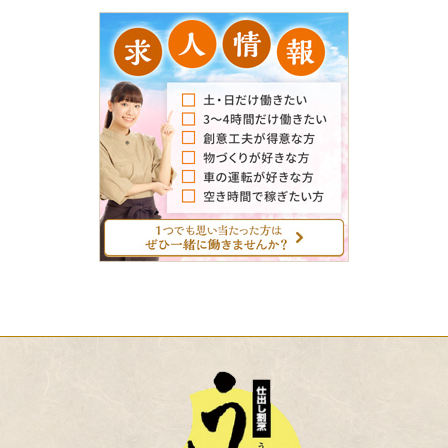
求
人
情
報