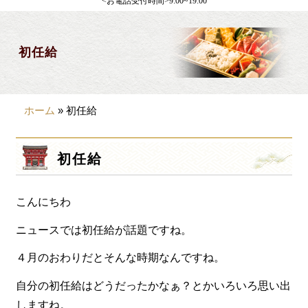
<お電話受付時間>9:00~19:00
製薬会社様向け
観光・行楽
初任給
会合・お集まり
大皿料理
ホーム
»
初任給
パーティデリバリー
価格から選ぶ
初任給
~999円
こんにちわ
1,000~1,999円
2,000~2,999円
ニュースでは初任給が話題ですね。
3,000~3999円
４月のおわりだとそんな時期なんですね。
4,000~7999円
自分の初任給はどうだったかなぁ？とかいろいろ思い出
しますね。
8,000円~