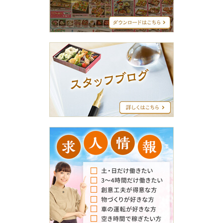
ニ
ュ
ー
ス
タ
ッ
フ
ブ
ロ
グ
求
人
情
報