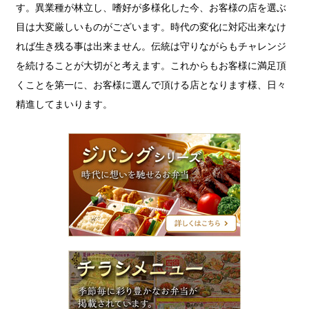
す。異業種が林立し、嗜好が多様化した今、お客様の店を選ぶ
目は大変厳しいものがございます。時代の変化に対応出来なけ
れば生き残る事は出来ません。伝統は守りながらもチャレンジ
を続けることが大切がと考えます。これからもお客様に満足頂
くことを第一に、お客様に選んで頂ける店となります様、日々
精進してまいります。
ジ
パ
ン
グ
シ
リ
ー
ズ
チ
ラ
シ
メ