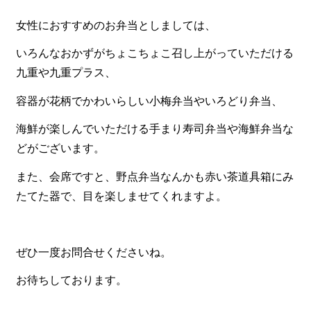
一品料理
女性におすすめのお弁当としましては、
お食い初め・お子様膳
いろんなおかずがちょこちょこ召し上がっていただける
無料貸し出し
九重や九重プラス、
ランキング
容器が花柄でかわいらしい小梅弁当やいろどり弁当、
お知らせ
海鮮が楽しんでいただける手まり寿司弁当や海鮮弁当な
スタッフブログ
どがございます。
求人情報
また、会席ですと、野点弁当なんかも赤い茶道具箱にみ
会社概要
たてた器で、目を楽しませてくれますよ。
お問い合わせ
サイトマップ
ぜひ一度お問合せくださいね。
ログイン・マイページ
お待ちしております。
特定商取引法に基づく表記