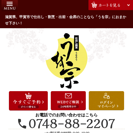
コ
HOME
ン
うを宗のこだわり
滋賀県、甲賀市で仕出し・割烹・出前・会席のことなら「うを宗」におまか
テ
せ下さい！
ン
配達エリア・注文方法
ツ
お客様の声
へ
ス
全商品一覧
キ
よくあるご質問
ッ
プ
お気に入り
ご用途から選ぶ
お祝い・ハレの日
法事・法要
お電話でのお問い合わせはこちら
接待・おもてなし
会議・セミナー弁当