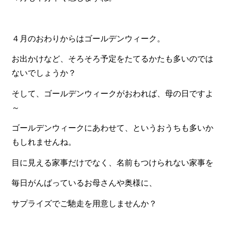
食材から選ぶ
４月のおわりからはゴールデンウィーク。
お肉メイン弁当
お魚メイン弁当
お出かけなど、そろそろ予定をたてるかたも多いのでは
ないでしょうか？
お野菜メイン弁当
そして、ゴールデンウィークがおわれば、母の日ですよ
旬の食材弁当
～
種類から選ぶ
ゴールデンウィークにあわせて、というおうちも多いか
近江(滋賀)地方ゆかりの弁当
もしれませんね。
四得オードブル
目に見える家事だけでなく、名前もつけられない家事を
寿司・会席膳
毎日がんばっているお母さんや奥様に、
高級弁当
サプライズでご馳走を用意しませんか？
オードブル