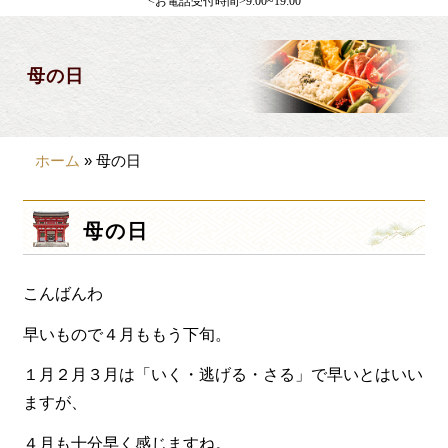
<お電話受付時間>9:00~19:00
製薬会社様向け
観光・行楽
母の日
会合・お集まり
大皿料理
ホーム
»
母の日
パーティデリバリー
価格から選ぶ
母の日
~999円
こんばんわ
1,000~1,999円
2,000~2,999円
早いもので４月ももう下旬。
3,000~3999円
１月２月３月は「いく・逃げる・さる」で早いとはいい
ますが、
4,000~7999円
４月も十分早く感じますね。
8,000円~