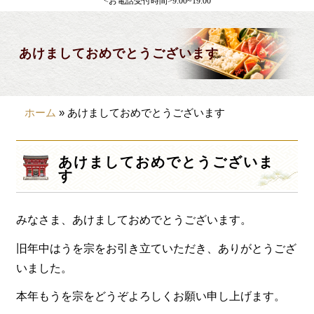
<お電話受付時間>9:00~19:00
製薬会社様向け
観光・行楽
あけましておめでとうございます
会合・お集まり
大皿料理
ホーム
»
あけましておめでとうございます
パーティデリバリー
価格から選ぶ
あけましておめでとうございま
す
~999円
1,000~1,999円
みなさま、あけましておめでとうございます。
2,000~2,999円
旧年中はうを宗をお引き立ていただき、ありがとうござ
3,000~3999円
いました。
4,000~7999円
本年もうを宗をどうぞよろしくお願い申し上げます。
8,000円~