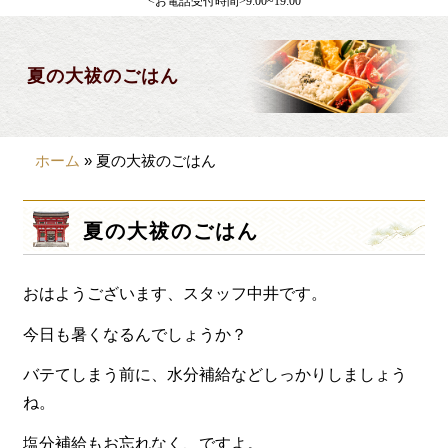
<お電話受付時間>9:00~19:00
製薬会社様向け
観光・行楽
夏の大祓のごはん
会合・お集まり
大皿料理
ホーム
»
夏の大祓のごはん
パーティデリバリー
価格から選ぶ
夏の大祓のごはん
~999円
おはようございます、スタッフ中井です。
1,000~1,999円
2,000~2,999円
今日も暑くなるんでしょうか？
3,000~3999円
バテてしまう前に、水分補給などしっかりしましょう
ね。
4,000~7999円
塩分補給もお忘れなく、ですよ。
8,000円~