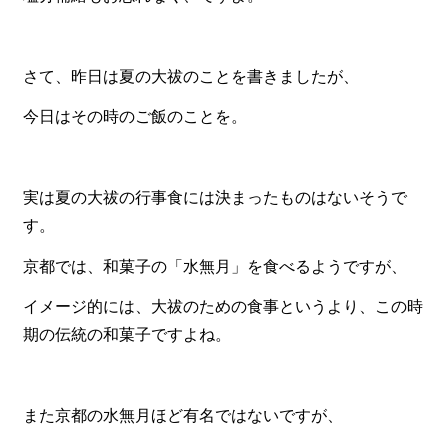
食材から選ぶ
さて、昨日は夏の大祓のことを書きましたが、
お肉メイン弁当
お魚メイン弁当
今日はその時のご飯のことを。
お野菜メイン弁当
旬の食材弁当
実は夏の大祓の行事食には決まったものはないそうで
す。
種類から選ぶ
京都では、和菓子の「水無月」を食べるようですが、
近江(滋賀)地方ゆかりの弁当
四得オードブル
イメージ的には、大祓のための食事というより、この時
期の伝統の和菓子ですよね。
寿司・会席膳
高級弁当
また京都の水無月ほど有名ではないですが、
オードブル