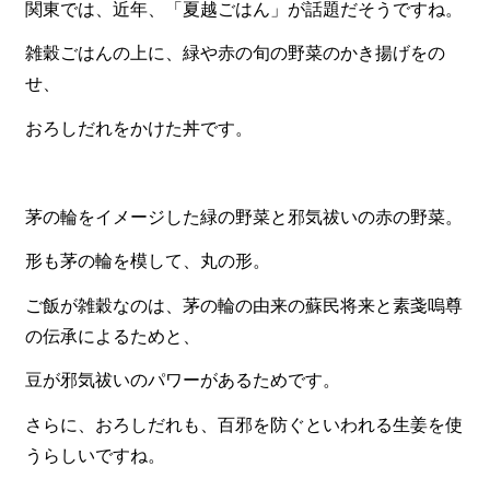
関東では、近年、「夏越ごはん」が話題だそうですね。
一品料理
お食い初め・お子様膳
雑穀ごはんの上に、緑や赤の旬の野菜のかき揚げをの
せ、
無料貸し出し
おろしだれをかけた丼です。
ランキング
お知らせ
茅の輪をイメージした緑の野菜と邪気祓いの赤の野菜。
スタッフブログ
求人情報
形も茅の輪を模して、丸の形。
会社概要
ご飯が雑穀なのは、茅の輪の由来の蘇民将来と素戔嗚尊
の伝承によるためと、
お問い合わせ
豆が邪気祓いのパワーがあるためです。
サイトマップ
さらに、おろしだれも、百邪を防ぐといわれる生姜を使
ログイン・マイページ
うらしいですね。
特定商取引法に基づく表記