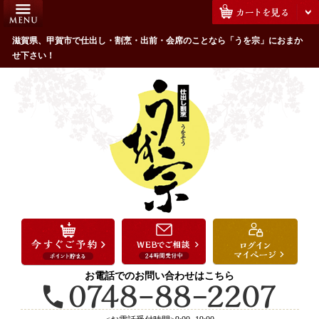
コ
HOME
ン
うを宗のこだわり
滋賀県、甲賀市で仕出し・割烹・出前・会席のことなら「うを宗」におまか
テ
せ下さい！
ン
配達エリア・注文方法
ツ
お客様の声
へ
ス
全商品一覧
キ
よくあるご質問
ッ
プ
お気に入り
ご用途から選ぶ
お祝い・ハレの日
法事・法要
お電話でのお問い合わせはこちら
接待・おもてなし
会議・セミナー弁当