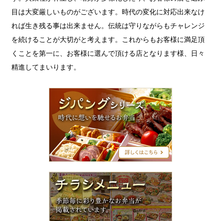
目は大変厳しいものがございます。時代の変化に対応出来なけ
れば生き残る事は出来ません。伝統は守りながらもチャレンジ
を続けることが大切がと考えます。これからもお客様に満足頂
くことを第一に、お客様に選んで頂ける店となります様、日々
精進してまいります。
ジ
パ
ン
グ
シ
リ
ー
ズ
チ
ラ
シ
メ
ニ