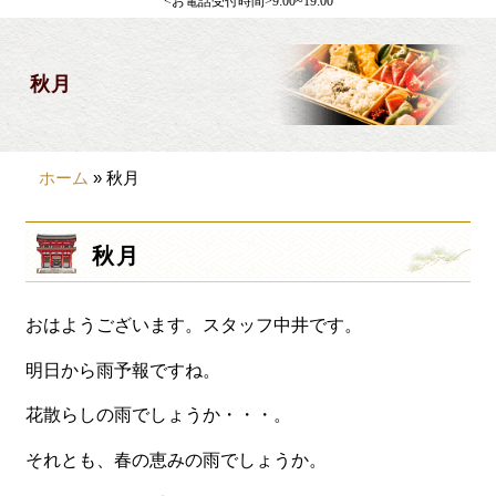
<お電話受付時間>9:00~19:00
製薬会社様向け
観光・行楽
秋月
会合・お集まり
大皿料理
ホーム
»
秋月
パーティデリバリー
価格から選ぶ
秋月
~999円
おはようございます。スタッフ中井です。
1,000~1,999円
2,000~2,999円
明日から雨予報ですね。
3,000~3999円
花散らしの雨でしょうか・・・。
4,000~7999円
それとも、春の恵みの雨でしょうか。
8,000円~