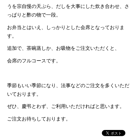
一品料理
うを宗自慢の天ぷら、だしを大事にした炊き合わせ、さ
お食い初め・お子様膳
っぱりと酢の物で一段。
無料貸し出し
お弁当とはいえ、しっかりとした会席となっておりま
す。
ランキング
追加で、茶碗蒸しか、お吸物をご注文いただくと、
お知らせ
会席のフルコースです。
スタッフブログ
求人情報
会社概要
季節もいい季節になり、法事などのご注文を多くいただ
いております。
お問い合わせ
ぜひ、慶弔とわず、ご利用いただければと思います。
サイトマップ
ご注文お待ちしております。
ログイン・マイページ
特定商取引法に基づく表記