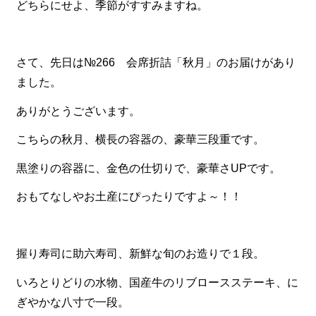
どちらにせよ、季節がすすみますね。
食材から選ぶ
お肉メイン弁当
さて、先日は№
266 会席折詰「秋月」のお届けがあり
お魚メイン弁当
ました。
お野菜メイン弁当
ありがとうございます。
旬の食材弁当
こちらの秋月、横長の容器の、豪華三段重です。
種類から選ぶ
黒塗りの容器に、金色の仕切りで、豪華さUPです。
近江(滋賀)地方ゆかりの弁当
おもてなしやお土産にぴったりですよ～！！
四得オードブル
寿司・会席膳
握り寿司に助六寿司、新鮮な旬のお造りで１段。
高級弁当
いろとりどりの水物、国産牛のリブロースステーキ、に
オードブル
ぎやかな八寸で一段。