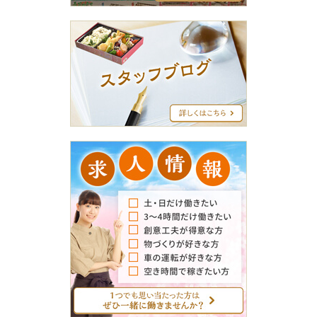
ス
タ
ッ
フ
ブ
ロ
グ
求
人
情
報