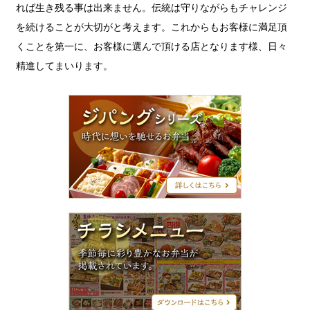
れば生き残る事は出来ません。伝統は守りながらもチャレンジ
を続けることが大切がと考えます。これからもお客様に満足頂
くことを第一に、お客様に選んで頂ける店となります様、日々
精進してまいります。
ジ
パ
ン
グ
シ
リ
ー
ズ
チ
ラ
シ
メ
ニ
ュ
ー