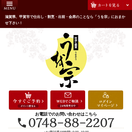
コ
HOME
ン
うを宗のこだわり
滋賀県、甲賀市で仕出し・割烹・出前・会席のことなら「うを宗」におまか
テ
せ下さい！
ン
配達エリア・注文方法
ツ
お客様の声
へ
ス
全商品一覧
キ
よくあるご質問
ッ
プ
お気に入り
ご用途から選ぶ
お祝い・ハレの日
法事・法要
お電話でのお問い合わせはこちら
接待・おもてなし
会議・セミナー弁当