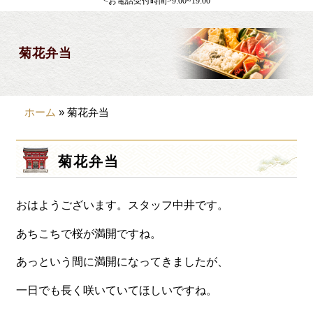
<お電話受付時間>9:00~19:00
製薬会社様向け
観光・行楽
菊花弁当
会合・お集まり
大皿料理
ホーム
»
菊花弁当
パーティデリバリー
価格から選ぶ
菊花弁当
~999円
おはようございます。スタッフ中井です。
1,000~1,999円
2,000~2,999円
あちこちで桜が満開ですね。
3,000~3999円
あっという間に満開になってきましたが、
4,000~7999円
一日でも長く咲いていてほしいですね。
8,000円~