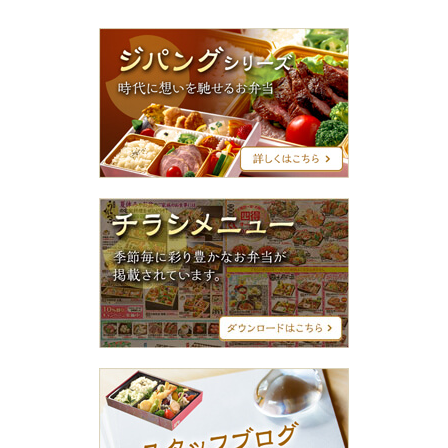
ジ
パ
ン
グ
シ
リ
ー
ズ
チ
ラ
シ
メ
ニ
ュ
ー
ス
タ
ッ
フ