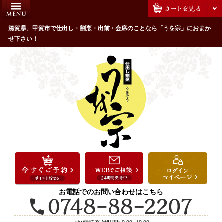
コ
HOME
ン
うを宗のこだわり
滋賀県、甲賀市で仕出し・割烹・出前・会席のことなら「うを宗」におまか
テ
せ下さい！
ン
配達エリア・注文方法
ツ
お客様の声
へ
ス
全商品一覧
キ
よくあるご質問
ッ
プ
お気に入り
ご用途から選ぶ
お祝い・ハレの日
法事・法要
お電話でのお問い合わせはこちら
接待・おもてなし
会議・セミナー弁当