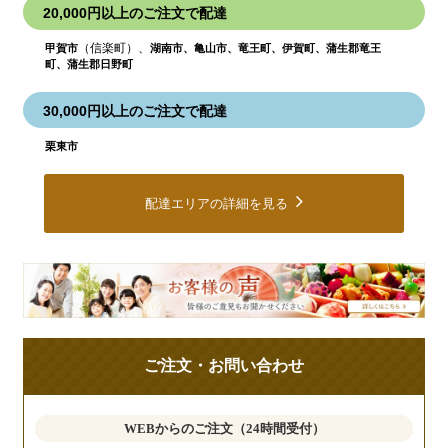
20,000円以上のご注文で配達
（信楽町）、
甲賀市
湖南市、亀山市、竜王町、伊賀町、蒲生郡竜王
町、蒲生郡日野町
30,000円以上のご注文で配達
栗東市
配達エリアの詳細を見る
皆
様
の
ご
ご注文・お問い合わせ
意
見
も
WEBからのご注文（24時間受付）