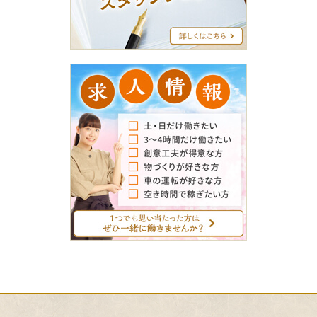
ブ
ロ
グ
求
人
情
報