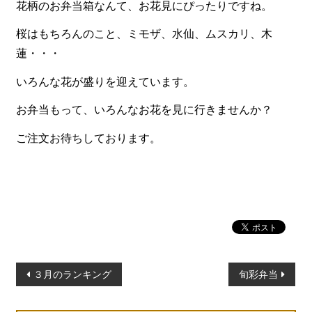
花柄のお弁当箱なんて、お花見にぴったりですね。
一品料理
お食い初め・お子様膳
桜はもちろんのこと、ミモザ、水仙、ムスカリ、木
蓮・・・
無料貸し出し
いろんな花が盛りを迎えています。
ランキング
お弁当もって、いろんなお花を見に行きませんか？
お知らせ
ご注文お待ちしております。
スタッフブログ
求人情報
会社概要
お問い合わせ
サイトマップ
投
ログイン・マイページ
３月のランキング
旬彩弁当
稿
特定商取引法に基づく表記
ナ