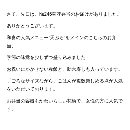
食材から選ぶ
さて、先日は、№246菊花弁当のお届けがありました。
お肉メイン弁当
ありがとうございます。
お魚メイン弁当
和食の人気メニュー”天ぷら”をメインのこちらのお弁
お野菜メイン弁当
当、
旬の食材弁当
季節の味覚を少しずつ盛り込みました！
種類から選ぶ
お祝いにかかせない赤飯と、助六寿しも入っています。
近江(滋賀)地方ゆかりの弁当
手ごろなサイズながら、ごはんが複数楽しめる点が人気
四得オードブル
をいただいております。
寿司・会席膳
お弁当の容器もかわいらしい花柄で、女性の方に人気で
す。
高級弁当
オードブル