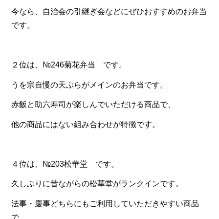
一品料理
今なら、自治会の引継ぎ会などにぜひおすすめのお弁当
お食い初め・お子様膳
です。
無料貸し出し
ランキング
２位は、№246菊花弁当 です。
お知らせ
うを宗自慢の天ぷらがメインのお弁当です。
スタッフブログ
赤飯と助六寿司が楽しんでいただける商品で、
求人情報
他の商品にはない組み合わせが特徴です。
会社概要
お問い合わせ
４位は、№203松華堂 です。
サイトマップ
久しぶりに昔ながらの松華堂がランクインです。
ログイン・マイページ
法事・慶事どちらにもご利用していただきやすい商品
特定商取引法に基づく表記
で、