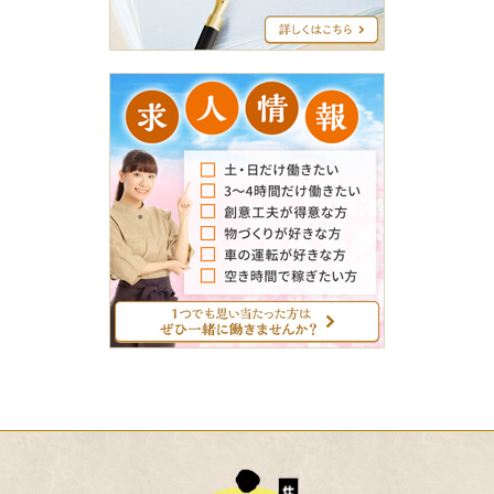
ロ
グ
求
人
情
報