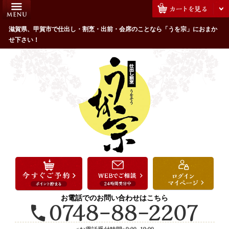
コ
HOME
ン
うを宗のこだわり
滋賀県、甲賀市で仕出し・割烹・出前・会席のことなら「うを宗」におまか
テ
せ下さい！
ン
配達エリア・注文方法
ツ
お客様の声
へ
ス
全商品一覧
キ
よくあるご質問
ッ
プ
お気に入り
ご用途から選ぶ
お祝い・ハレの日
法事・法要
お電話でのお問い合わせはこちら
接待・おもてなし
会議・セミナー弁当