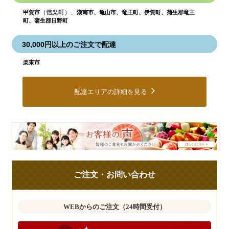
（信楽町）、
甲賀市
湖南市、亀山市、竜王町、伊賀町、蒲生郡竜王
町、蒲生郡日野町
30,000円以上のご注文で配達
栗東市
配達エリアの詳細を見る
皆
様
の
ご
ご注文・お問い合わせ
意
見
も
WEBからのご注文（24時間受付）
お