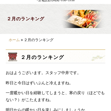
<お電話受付時間>9:00~19:00
製薬会社様向け
観光・行楽
２月のランキング
会合・お集まり
大皿料理
ホーム
»
２月のランキング
パーティデリバリー
価格から選ぶ
２月のランキング
~999円
おはようございます。スタッフ中井です。
1,000~1,999円
2,000~2,999円
昨日と今日はずいぶんと冷えますね。
3,000~3999円
一度暖かい日を経験してしまうと、寒の戻り（ほどでも
ない？）がこたえますね。
4,000~7999円
明日からの暖かい日を楽しみにしましょうか
8,000円~