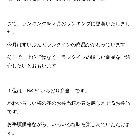
食材から選ぶ
さて、ランキングを２月のランキングに更新いたしまし
お肉メイン弁当
た。
お魚メイン弁当
今月はずいぶんとランクインの商品がかわっています。
お野菜メイン弁当
そこで、上位ではなく、ランクインの珍しい商品をご紹
旬の食材弁当
介したいとおもいます。
種類から選ぶ
近江(滋賀)地方ゆかりの弁当
１位は、№251いろどり弁当 です。
四得オードブル
かわいらしい梅の花のお弁当箱が春を感じさせるお弁当
寿司・会席膳
です。
高級弁当
お手頃価格ながら、いろいろな味を楽しんでいただけま
オードブル
す。