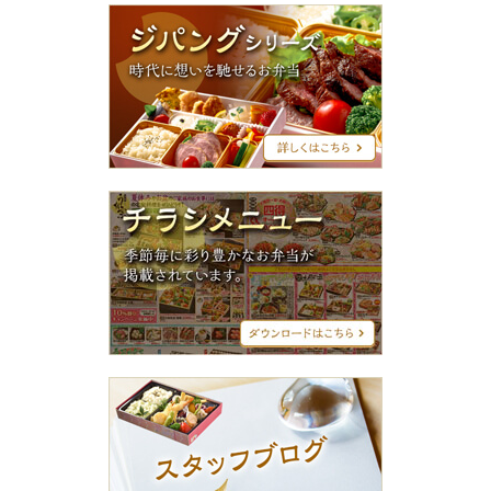
ジ
パ
ン
グ
シ
リ
ー
ズ
チ
ラ
シ
メ
ニ
ュ
ー
ス
タ
ッ
フ
ブ