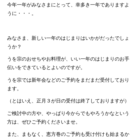
今年一年がみなさまにとって、幸多き一年でありますよ
食材から選ぶ
うに・・・。
お肉メイン弁当
お魚メイン弁当
みなさま、新しい一年のはじまりはいかがだったでしょ
うか？
お野菜メイン弁当
旬の食材弁当
うを宗のおせちやお料理が、いい一年のはじまりのお手
伝いをできているとよいのですが。
種類から選ぶ
うを宗では新年会などのご予約をまだまだ受付しており
近江(滋賀)地方ゆかりの弁当
ます。
四得オードブル
（とはいえ、正月３が日の受付は終了しておりますが）
寿司・会席膳
ご検討中の方や、やっぱり今からでもやろうかなという
高級弁当
方は、ぜひご予約くださいませ。
オードブル
また、まもなく、恵方巻のご予約も受け付けも始まるか