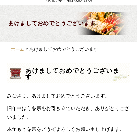
<お電話受付時間>9:00~19:00
製薬会社様向け
観光・行楽
あけましておめでとうございます
会合・お集まり
大皿料理
ホーム
»
あけましておめでとうございます
パーティデリバリー
価格から選ぶ
あけましておめでとうございま
す
~999円
1,000~1,999円
みなさま、あけましておめでとうございます。
2,000~2,999円
旧年中はうを宗をお引き立ていただき、ありがとうござ
3,000~3999円
いました。
4,000~7999円
本年もうを宗をどうぞよろしくお願い申し上げます。
8,000円~