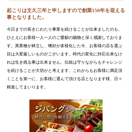
起こりは文久三年と申しますので創業150年を迎える
事となりました。
今日までの長きにわたり事業を続けることが出来ましたのも、
ひとえにお客様一人一人のご愛顧の賜物と深く感謝しておりま
す。異業種が林立し、嗜好が多様化した今、お客様の店を選ぶ
目は大変厳しいものがございます。時代の変化に対応出来なけ
れば生き残る事は出来ません。伝統は守りながらもチャレンジ
を続けることが大切がと考えます。これからもお客様に満足頂
くことを第一に、お客様に選んで頂ける店となります様、日々
精進してまいります。
ジ
パ
ン
グ
シ
リ