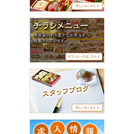
ー
ズ
チ
ラ
シ
メ
ニ
ュ
ー
ス
タ
ッ
フ
ブ
ロ
グ
求
人
情