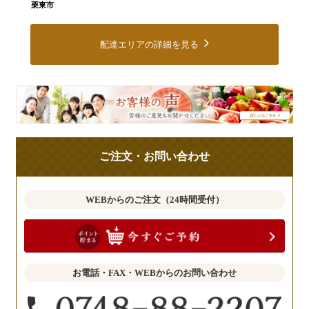
栗東市
配達エリアの詳細を見る
皆
様
の
ご
ご注文・お問い合わせ
意
見
も
WEBからのご注文（24時間受付）
お
聞
か
せ
お電話・FAX・WEBからのお問い合わせ
く
だ