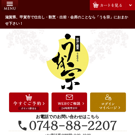
コ
HOME
ン
うを宗のこだわり
滋賀県、甲賀市で仕出し・割烹・出前・会席のことなら「うを宗」におまか
テ
せ下さい！
ン
配達エリア・注文方法
ツ
お客様の声
へ
ス
全商品一覧
キ
よくあるご質問
ッ
プ
お気に入り
ご用途から選ぶ
お祝い・ハレの日
法事・法要
お電話でのお問い合わせはこちら
接待・おもてなし
会議・セミナー弁当