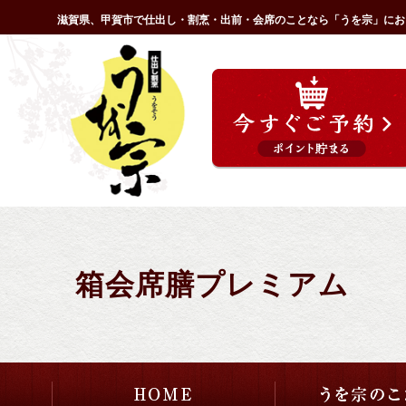
コ
滋賀県、甲賀市で仕出し・割烹・出前・会席のことなら「うを宗」にお
ン
HOME
テ
ン
ツ
へ
ス
キ
ッ
プ
箱会席膳プレミアム