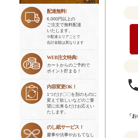
か
ビ
せ
ス
配達無料!
く
一
6,000円以上の
覧
だ
ご注文で無料配達
いたします。
さ
※配達エリアごとで
い。
合計金額は異なります
WEB注文特典!
カートからのご予約で
ポイント貯まる！
内容変更OK！
1つだけ〇〇を別のものに
変えて欲しいなどのご要
望に出来るだけお応えい
たします。
「お
のし紙サービス！
慶事や法事やおもてなし