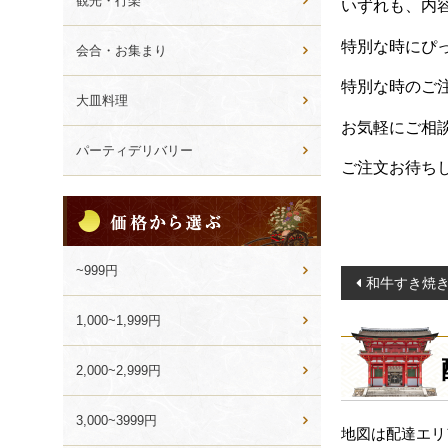
観光・行楽
いずれも、内
特別な時にぴ
会合・お集まり
特別な時のご
大皿料理
お気軽にご相
パーティデリバリー
ご注文お待ち
価
格
か
ら
~999円
投
和牛すき焼
選
稿
ぶ
1,000~1,999円
ナ
ビ
2,000~2,999円
ゲ
ー
3,000~3999円
地図は配達エリ
シ