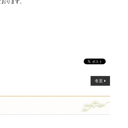
ております。
冬至