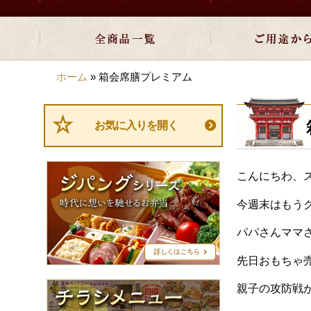
ホーム
»
箱会席膳プレミアム
お気に入りを開く
ジ
こんにちわ、
パ
ン
今週末はもう
グ
シ
パパさんママ
リ
ー
先日おもちゃ
ズ
チ
親子の攻防戦が
ラ