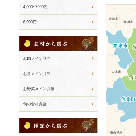
ョ
4,000~7999円
ン
8,000円~
食
材
か
ら
お肉メイン弁当
選
ぶ
お魚メイン弁当
お野菜メイン弁当
旬の食材弁当
種
類
か