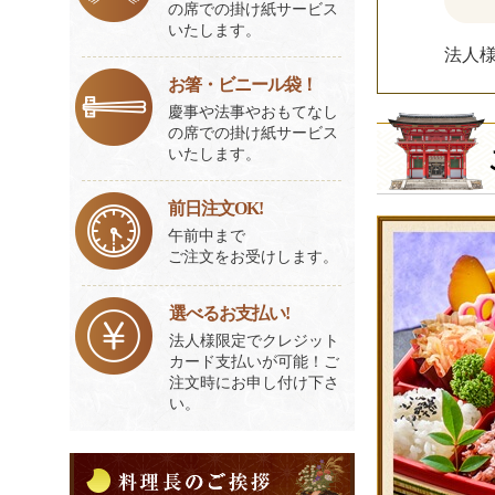
の席での掛け紙サービス
いたします。
法人
お箸・ビニール袋！
慶事や法事やおもてなし
の席での掛け紙サービス
いたします。
前日注文OK!
午前中まで
ご注文をお受けします。
選べるお支払い!
法人様限定でクレジット
カード支払いが可能！ご
注文時にお申し付け下さ
い。
料
理