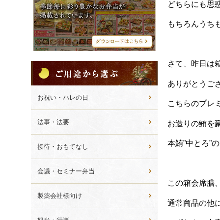
シ
どちらにも思
メ
ニ
もちろんうち
ュ
ー
さて、昨日は
ご
用
ありがとうご
途
か
お祝い・ハレの日
こちらのプレ
ら
選
法事・法要
お造りの鮪を豪
ぶ
本鮪”中とろ”
接待・おもてなし
会議・セミナー弁当
この箱会席膳
製薬会社様向け
通常商品の他