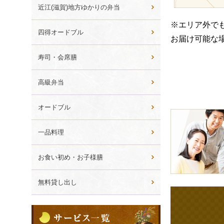
ら
近江(滋賀)地方ゆかりの弁当
選
※エリア外で
ぶ
四得オードブル
お届け可能な
寿司・会席膳
高級弁当
オードブル
皆
様
一品料理
の
ご
お食い初め・お子様膳
意
見
無料貸し出し
も
お
サ
聞
ー