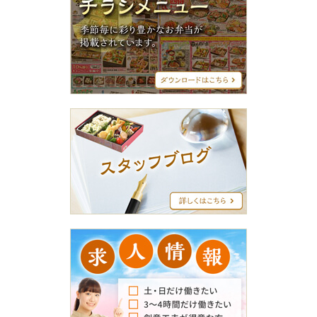
ラ
シ
メ
ニ
ュ
ー
ス
タ
ッ
フ
ブ
ロ
グ
求
人
情
報