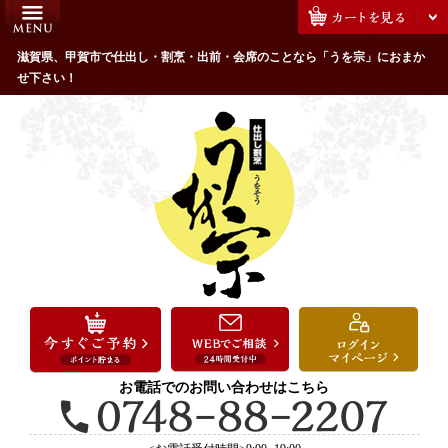
コ
HOME
ン
うを宗のこだわり
滋賀県、甲賀市で仕出し・割烹・出前・会席のことなら「うを宗」におまか
テ
せ下さい！
ン
配達エリア・注文方法
ツ
お客様の声
へ
ス
全商品一覧
キ
よくあるご質問
ッ
プ
お気に入り
ご用途から選ぶ
お祝い・ハレの日
法事・法要
お電話でのお問い合わせはこちら
接待・おもてなし
会議・セミナー弁当