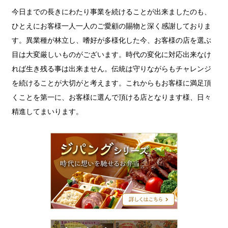
今日までの長きにわたり事業を続けることが出来ましたのも、
ひとえにお客様一人一人のご愛顧の賜物と深く感謝しておりま
す。異業種が林立し、嗜好が多様化した今、お客様の店を選ぶ
目は大変厳しいものがございます。時代の変化に対応出来なけ
れば生き残る事は出来ません。伝統は守りながらもチャレンジ
を続けることが大切がと考えます。これからもお客様に満足頂
くことを第一に、お客様に選んで頂ける店となります様、日々
精進してまいります。
ジ
パ
ン
グ
シ
リ
ー
ズ
チ