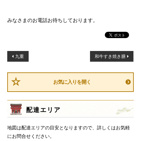
一品料理
お食い初め・お子様膳
みなさまのお電話お待ちしております。
無料貸し出し
ランキング
お知らせ
投
九重
和牛すき焼き膳
稿
スタッフブログ
ナ
求人情報
ビ
お気に入りを開く
会社概要
ゲ
ー
お問い合わせ
シ
配達エリア
サイトマップ
ョ
ログイン・マイページ
ン
地図は配達エリアの目安となりますので、詳しくはお気軽
特定商取引法に基づく表記
にお問合せください。