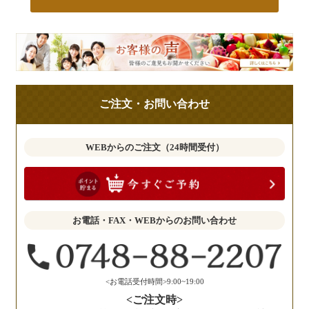
皆
様
の
ご
ご注文・お問い合わせ
意
見
も
WEBからのご注文（24時間受付）
お
聞
か
せ
お電話・FAX・WEBからのお問い合わせ
く
だ
さ
い。
<お電話受付時間>9:00~19:00
<ご注文時>