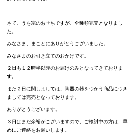
食材から選ぶ
さて、うを宗のおせちですが、全種類完売となりまし
お肉メイン弁当
た。
お魚メイン弁当
みなさま、まことにありがとうございました。
お野菜メイン弁当
みなさまのお引き立てのおかげです。
旬の食材弁当
２日も１２時半以降のお届けのみとなってきておりま
種類から選ぶ
す。
近江(滋賀)地方ゆかりの弁当
また２日に関しましては、陶器の器をつかう商品につき
四得オードブル
ましては完売となっております。
寿司・会席膳
ありがとうございます。
高級弁当
３日はまだ余裕がございますので、ご検討中の方は、早
オードブル
めにご連絡をお願いします。