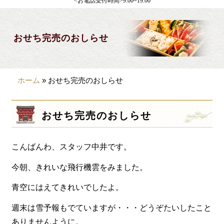
<お電話受付時間>9:00~19:00
製薬会社様向け
観光・行楽
おせち完売のおしらせ
会合・お集まり
大皿料理
ホーム
»
おせち完売のおしらせ
パーティデリバリー
価格から選ぶ
おせち完売のおしらせ
~999円
こんばんわ、スタッフ中井です。
1,000~1,999円
2,000~2,999円
今朝、きれいな飛行機雲をみました。
3,000~3999円
青空にはえてきれいでしたよ。
4,000~7999円
週末は雪予報もでていますが・・・どうぞたいしたこと
ありませんように。
8,000円~