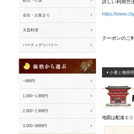
観光・行楽
詳しい利用方
https://www.ci
会合・お集まり
大皿料理
クーポンのご
パーティデリバリー
価
格
投
小暑と梅雨
か
稿
ら
~999円
選
ナ
ぶ
ビ
1,000~1,999円
ゲ
2,000~2,999円
ー
地図は配達エリ
シ
3,000~3999円
ョ