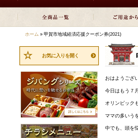
ホーム
»
甲賀市地域経済応援クーポン券(2021)
お気に入りを開く
ジ
おはようござ
パ
ン
今日はもう７
グ
シ
オリンピック
リ
ー
ママの多いうを
ズ
チ
中でも、頭を
ラ