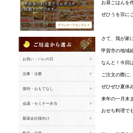
シ
お昼ごはんを
メ
ニ
ぜひうを宗に
ュ
ー
さて、我が家
ご
用
甲賀市の地域
途
か
お祝い・ハレの日
なんと！今回
ら
選
法事・法要
ご注文の際に
ぶ
ぜひぜひ夏休
接待・おもてなし
来年の一月末
会議・セミナー弁当
おせち料理で
製薬会社様向け