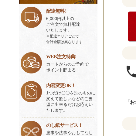
ビ
く
ス
配達無料!
だ
一
6,000円以上の
さ
覧
ご注文で無料配達
い。
いたします。
※配達エリアごとで
合計金額は異なります
WEB注文特典!
カートからのご予約で
ポイント貯まる！
内容変更OK！
1つだけ〇〇を別のものに
変えて欲しいなどのご要
「お
望に出来るだけお応えい
たします。
のし紙サービス！
慶事や法事やおもてなし