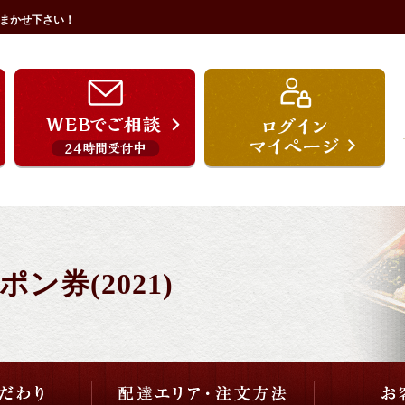
まかせ下さい！
うを宗のこだわり
配達エリア・注文方法
ご用途から選ぶ
価格から選ぶ
券(2021)