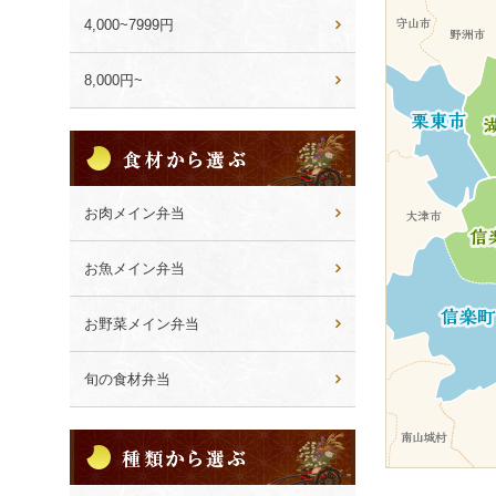
ン
4,000~7999円
8,000円~
食
材
か
ら
お肉メイン弁当
選
ぶ
お魚メイン弁当
お野菜メイン弁当
旬の食材弁当
種
類
か