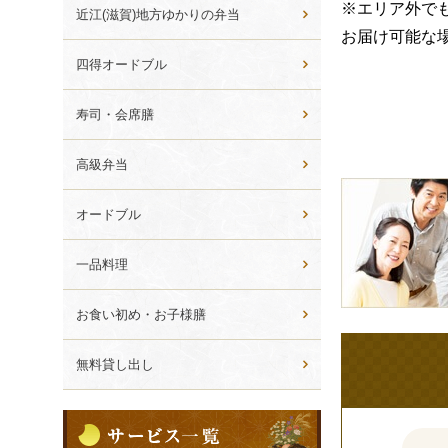
※エリア外で
ら
近江(滋賀)地方ゆかりの弁当
選
お届け可能な
ぶ
四得オードブル
寿司・会席膳
高級弁当
皆
様
オードブル
の
ご
一品料理
意
見
お食い初め・お子様膳
も
お
無料貸し出し
聞
か
サ
せ
ー