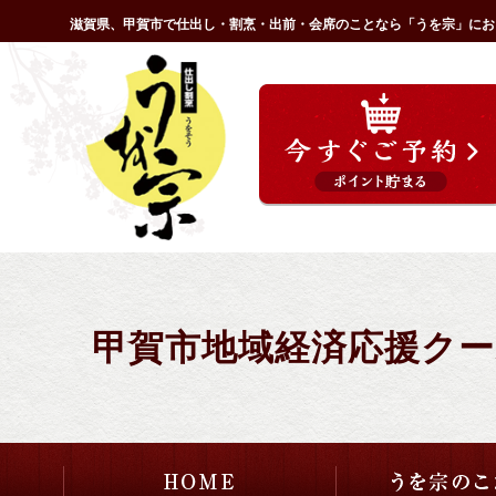
コ
滋賀県、甲賀市で仕出し・割烹・出前・会席のことなら「うを宗」にお
ン
HOME
テ
ン
ツ
へ
ス
キ
ッ
プ
甲賀市地域経済応援クーポン