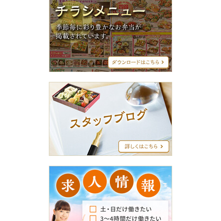
チ
ラ
シ
メ
ニ
ュ
ー
ス
タ
ッ
フ
ブ
ロ
グ
求
人
情
報