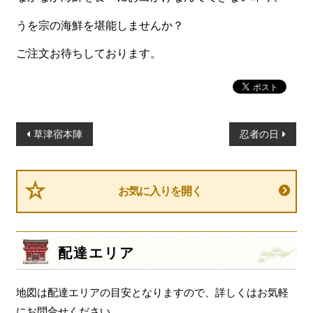
一品料理
うを宗の海鮮を堪能しませんか？
お食い初め・お子様膳
ご注文お待ちしております。
無料貸し出し
ランキング
お知らせ
投
草津宿本陣
忍者の日
スタッフブログ
稿
求人情報
ナ
ビ
お気に入りを開く
会社概要
ゲ
お問い合わせ
ー
シ
サイトマップ
配達エリア
ョ
ログイン・マイページ
ン
地図は配達エリアの目安となりますので、詳しくはお気軽
特定商取引法に基づく表記
にお問合せください。