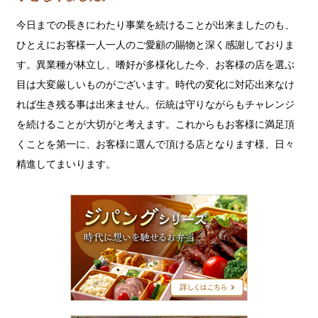
今日までの長きにわたり事業を続けることが出来ましたのも、
ひとえにお客様一人一人のご愛顧の賜物と深く感謝しておりま
す。異業種が林立し、嗜好が多様化した今、お客様の店を選ぶ
目は大変厳しいものがございます。時代の変化に対応出来なけ
れば生き残る事は出来ません。伝統は守りながらもチャレンジ
を続けることが大切がと考えます。これからもお客様に満足頂
くことを第一に、お客様に選んで頂ける店となります様、日々
精進してまいります。
ジ
パ
ン
グ
シ
リ
ー
ズ