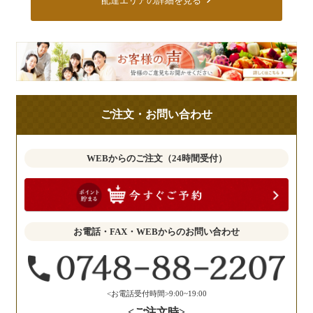
配達エリアの詳細を見る
皆
様
の
ご
ご注文・お問い合わせ
意
見
も
WEBからのご注文（24時間受付）
お
聞
か
せ
お電話・FAX・WEBからのお問い合わせ
く
だ
さ
い。
<お電話受付時間>9:00~19:00
<ご注文時>