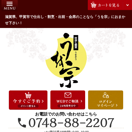
コ
HOME
ン
うを宗のこだわり
滋賀県、甲賀市で仕出し・割烹・出前・会席のことなら「うを宗」におまか
テ
せ下さい！
ン
配達エリア・注文方法
ツ
お客様の声
へ
ス
全商品一覧
キ
よくあるご質問
ッ
プ
お気に入り
ご用途から選ぶ
お祝い・ハレの日
法事・法要
お電話でのお問い合わせはこちら
接待・おもてなし
会議・セミナー弁当