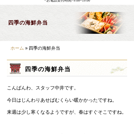
<お電話受付時間>9:00~19:00
製薬会社様向け
観光・行楽
四季の海鮮弁当
会合・お集まり
大皿料理
ホーム
»
四季の海鮮弁当
パーティデリバリー
価格から選ぶ
四季の海鮮弁当
~999円
こんばんわ、スタッフ中井です。
1,000~1,999円
2,000~2,999円
今日はじんわりあせばむくらい暖かかったですね。
3,000~3999円
来週は少し寒くなるようですが、春はすぐそこですね。
4,000~7999円
8,000円~