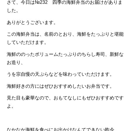
さて、今日は№232 四季の海鮮弁当のお届けがありま
した。
食材から選ぶ
ありがとうございます。
お肉メイン弁当
お魚メイン弁当
この海鮮弁当は、名前のとおり、海鮮をたっぷりと堪能
していただけます。
お野菜メイン弁当
海鮮ののったボリュームたっぷりのちらし寿司、新鮮な
旬の食材弁当
お造り、
種類から選ぶ
うを宗自慢の天ぷらなどを味わっていただけます。
近江(滋賀)地方ゆかりの弁当
海鮮好きの方にはぜひおすすめしたいお弁当です。
四得オードブル
見た目も豪華なので、おもてなしにもぜひおすすめです
寿司・会席膳
よ。
高級弁当
オードブル
なかなか海鮮を食べにお出かけなんてできない昨今、