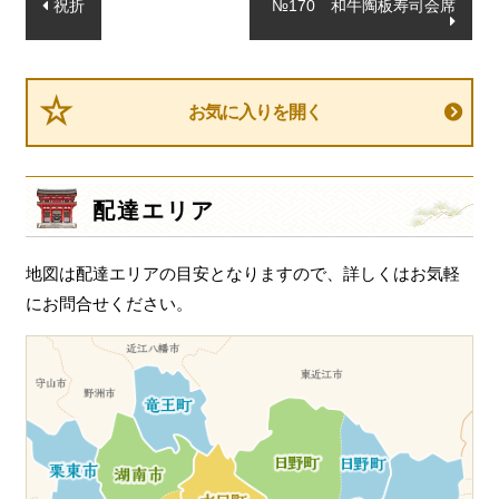
投
祝折
№170 和牛陶板寿司会席
稿
ナ
ビ
お気に入りを開く
ゲ
ー
シ
配達エリア
ョ
ン
地図は配達エリアの目安となりますので、詳しくはお気軽
にお問合せください。