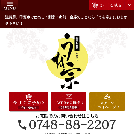
コ
HOME
ン
うを宗のこだわり
滋賀県、甲賀市で仕出し・割烹・出前・会席のことなら「うを宗」におまか
テ
せ下さい！
ン
配達エリア・注文方法
ツ
お客様の声
へ
ス
全商品一覧
キ
よくあるご質問
ッ
プ
お気に入り
ご用途から選ぶ
お祝い・ハレの日
法事・法要
お電話でのお問い合わせはこちら
接待・おもてなし
会議・セミナー弁当