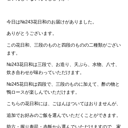
食材から選ぶ
今日は№243花日和のお届けがありました。
お肉メイン弁当
お魚メイン弁当
ありがとうございます。
お野菜メイン弁当
この花日和、三段のものと四段のものの二種類がござい
ます。
旬の食材弁当
№243花日和は三段で、お造り、天ぷら、水物、八寸、
種類から選ぶ
炊き合わせが味わっていただけます。
近江(滋賀)地方ゆかりの弁当
№245花日和は四段で、三段のものに加えて、酢の物と
四得オードブル
鴨ロースが楽しんでいただけます。
寿司・会席膳
こちらの花日和には、ごはんはついてはおりませんが、
高級弁当
追加でお好みのご飯を選んでいただくことができます。
オードブル
助六・握り寿司・赤飯から選んでいただけますので、家