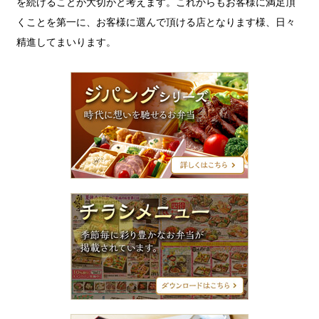
を続けることが大切がと考えます。これからもお客様に満足頂
くことを第一に、お客様に選んで頂ける店となります様、日々
精進してまいります。
ジ
パ
ン
グ
シ
リ
ー
ズ
チ
ラ
シ
メ
ニ
ュ
ー