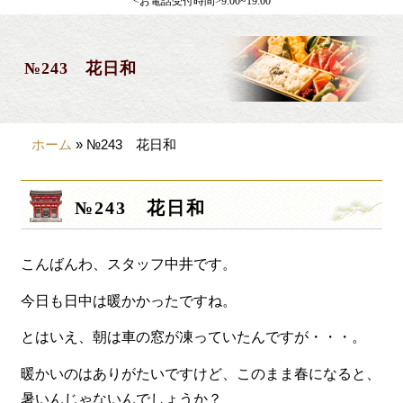
<お電話受付時間>9:00~19:00
製薬会社様向け
観光・行楽
№243 花日和
会合・お集まり
大皿料理
ホーム
»
№243 花日和
パーティデリバリー
価格から選ぶ
№243 花日和
~999円
こんばんわ、スタッフ中井です。
1,000~1,999円
2,000~2,999円
今日も日中は暖かかったですね。
3,000~3999円
とはいえ、朝は車の窓が凍っていたんですが・・・。
4,000~7999円
暖かいのはありがたいですけど、このまま春になると、
暑いんじゃないんでしょうか？
8,000円~