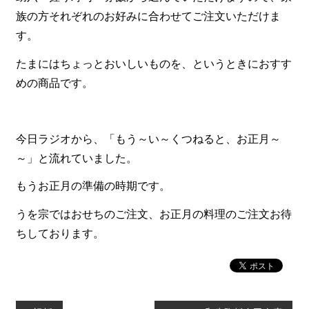
一品料理
族の方それぞれのお好みに合わせてご注文いただけま
お食い初め・お子様膳
す。
無料貸し出し
たまにはちょっとおいしいものを、というときにおすす
めの商品です。
ランキング
お知らせ
スタッフブログ
今日ラジオから、「もう～い～くつねると、お正月～
～」と流れていました。
求人情報
もうお正月の準備の時期です。
会社概要
うを宗ではおせちのご注文、お正月の料理のご注文お待
お問い合わせ
ちしております。
サイトマップ
ログイン・マイページ
特定商取引法に基づく表記