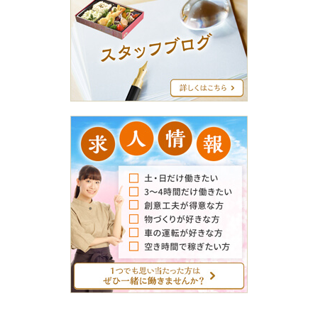
ス
タ
ッ
フ
ブ
ロ
グ
求
人
情
報