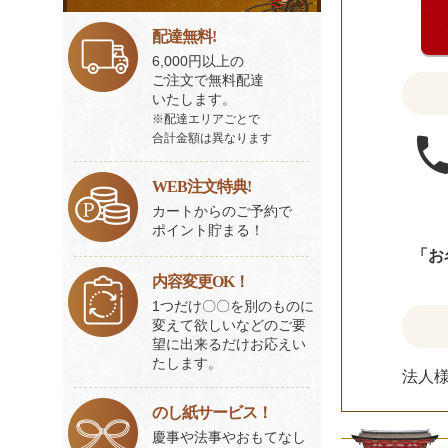
い。
ビ
ス
配達無料!
一
6,000円以上の
覧
ご注文で無料配達
いたします。
※配達エリアごとで
合計金額は異なります
WEB注文特典!
カートからのご予約で
ポイント貯まる！
「お
内容変更OK！
1つだけ〇〇を別のものに
変えて欲しいなどのご要
望に出来るだけお応えい
たします。
法人
のし紙サービス！
慶事や法事やおもてなし