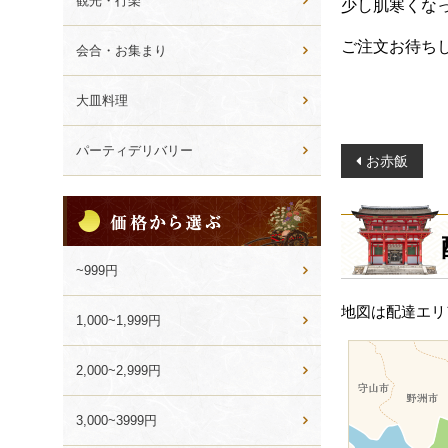
観光・行楽
少し肌寒くな
ご注文お待ち
会合・お集まり
大皿料理
パーティデリバリー
投
お赤飯
稿
価
ナ
格
ビ
か
ゲ
ら
~999円
選
ー
ぶ
地図は配達エリ
シ
1,000~1,999円
ョ
2,000~2,999円
ン
3,000~3999円