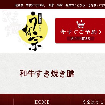
コ
滋賀県、甲賀市で仕出し・割烹・出前・会席のことなら「うを宗」にお
ン
HOME
テ
ン
ツ
へ
ス
キ
ッ
プ
和牛すき焼き膳