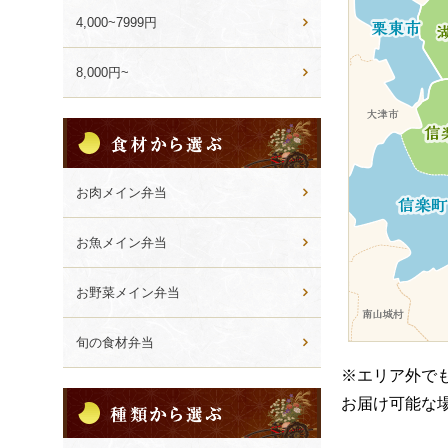
4,000~7999円
8,000円~
食
材
か
ら
お肉メイン弁当
選
ぶ
お魚メイン弁当
お野菜メイン弁当
旬の食材弁当
※エリア外で
種
お届け可能な
類
か