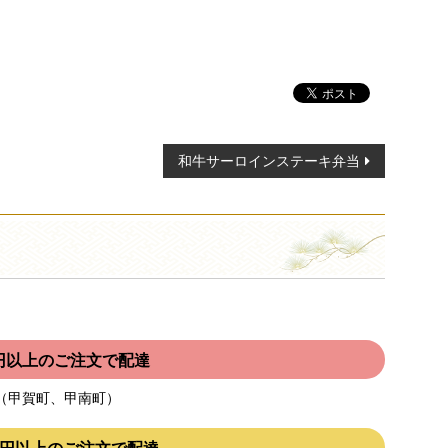
和牛サーロインステーキ弁当
00円以上のご注文で配達
（甲賀町、甲南町）