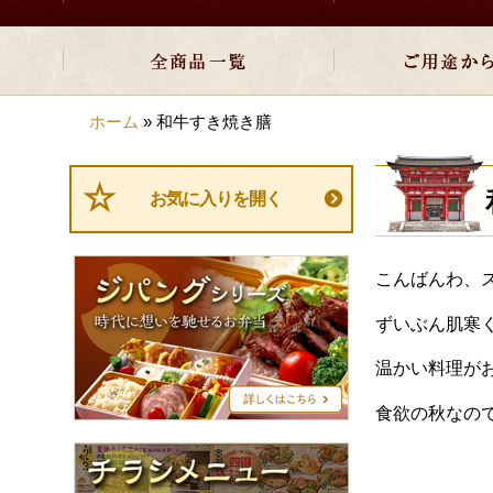
ホーム
»
和牛すき焼き膳
お気に入りを開く
ジ
こんばんわ、
パ
ン
ずいぶん肌寒
グ
シ
温かい料理が
リ
ー
食欲の秋なの
ズ
チ
ラ