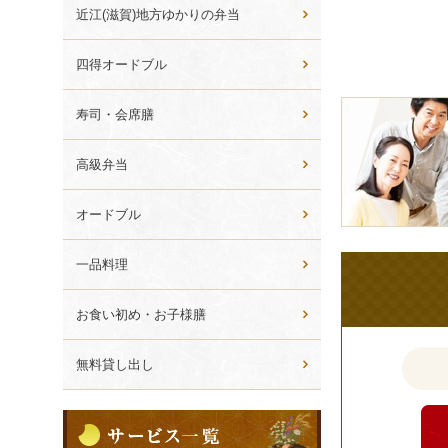
ら
近江(滋賀)地方ゆかりの弁当
選
ぶ
四得オードブル
皆
寿司・会席膳
様
の
高級弁当
ご
意
オードブル
見
も
一品料理
お
聞
お食い初め・お子様膳
か
せ
無料貸し出し
く
だ
サ
さ
ー