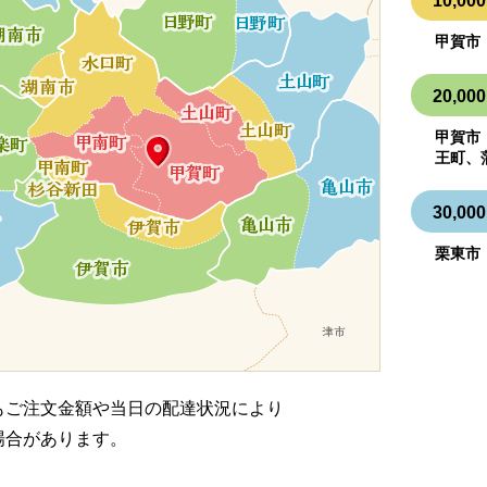
10,
甲賀市
20,
甲賀市
王町、
30,
栗東市
もご注文金額や当日の配達状況により
場合があります。