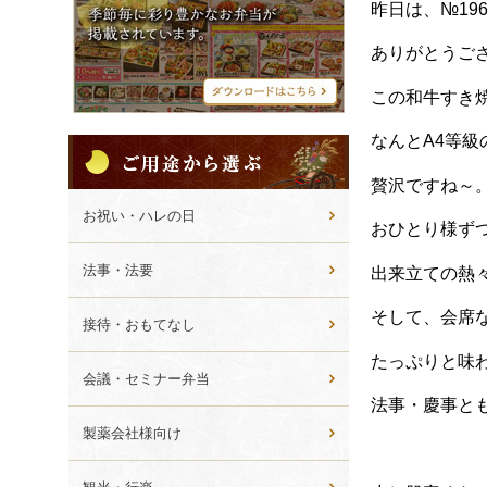
シ
昨日は、№19
メ
ニ
ありがとうご
ュ
ー
この和牛すき
なんとA4等
ご
用
贅沢ですね～
途
か
お祝い・ハレの日
おひとり様ず
ら
選
法事・法要
出来立ての熱
ぶ
そして、会席
接待・おもてなし
たっぷりと味
会議・セミナー弁当
法事・慶事と
製薬会社様向け