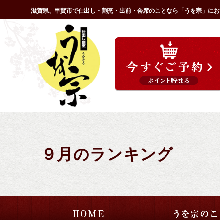
コ
滋賀県、甲賀市で仕出し・割烹・出前・会席のことなら「うを宗」にお
ン
HOME
テ
ン
ツ
へ
ス
キ
ッ
プ
９月のランキング