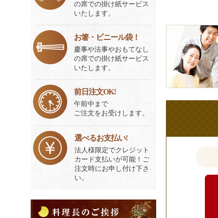
の席での掛け紙サービス
いたします。
皆
お箸・ビニール袋！
様
慶事や法事やおもてなし
の
の席での掛け紙サービス
ご
いたします。
意
見
前日注文OK!
も
午前中まで
ご注文をお受けします。
お
聞
選べるお支払い!
か
法人様限定でクレジット
せ
カード支払いが可能！ご
く
注文時にお申し付け下さ
だ
い。
さ
い。
料
理