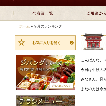
ホーム
»
９月のランキング
お気に入りを開く
ジ
こんばんわ、
パ
ン
今日は中秋の
グ
シ
みなさん、見
リ
ー
まだの方は今
ズ
チ
ラ