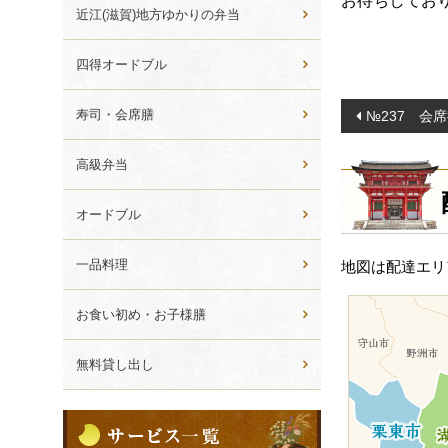
お待ちしてお
ら
近江(滋賀)地方ゆかりの弁当
選
ぶ
四得オードブル
投
寿司・会席膳
№237 会
稿
ナ
高級弁当
ビ
オードブル
ゲ
ー
一品料理
地図は配達エリ
シ
ョ
お食い初め・お子様膳
ン
無料貸し出し
サ
ー