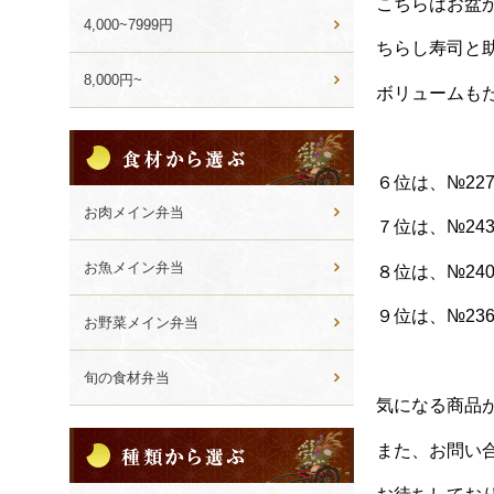
こちらはお盆
4,000~7999円
ちらし寿司と
8,000円~
ボリュームも
食
材
６位は、№22
か
ら
お肉メイン弁当
７位は、№24
選
ぶ
お魚メイン弁当
８位は、№24
９位は、№23
お野菜メイン弁当
旬の食材弁当
気になる商品
種
また、お問い
類
か