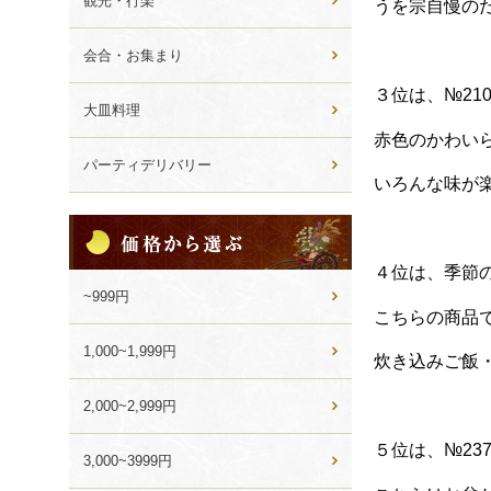
観光・行楽
うを宗自慢の
会合・お集まり
３位は、№21
大皿料理
赤色のかわい
パーティデリバリー
いろんな味が
価
格
か
４位は、季節
ら
~999円
選
こちらの商品
ぶ
1,000~1,999円
炊き込みご飯
2,000~2,999円
５位は、№23
3,000~3999円