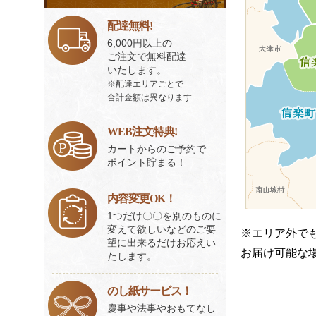
ビ
ス
配達無料!
一
6,000円以上の
覧
ご注文で無料配達
いたします。
※配達エリアごとで
合計金額は異なります
WEB注文特典!
カートからのご予約で
ポイント貯まる！
内容変更OK！
1つだけ〇〇を別のものに
変えて欲しいなどのご要
※エリア外で
望に出来るだけお応えい
お届け可能な
たします。
のし紙サービス！
慶事や法事やおもてなし