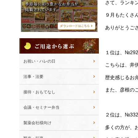
シ
さて、ランキ
メ
ニ
９月もたくさ
ュ
ー
ありがとうご
ご
用
１位は、№29
途
か
お祝い・ハレの日
こちらは、井
ら
選
法事・法要
歴史感じるお
ぶ
また、彦根の
接待・おもてなし
会議・セミナー弁当
２位は、№33
製薬会社様向け
多くの方が、