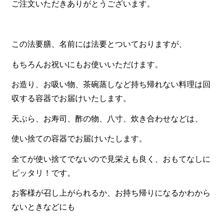
ご注文いただきありがとうございます。
食材から選ぶ
お肉メイン弁当
この法要膳、名前には法要とついておりますが、
お魚メイン弁当
もちろんお祝いにもお使いいただけます。
お野菜メイン弁当
お造り、お吸い物、茶碗蒸しなど持ち帰れない料理は回
旬の食材弁当
収する容器でお届けいたします。
種類から選ぶ
天ぷら、お寿司、酢の物、八寸、炊き合わせなどは、
近江(滋賀)地方ゆかりの弁当
使い捨ての容器でお届けいたします。
四得オードブル
全てが使い捨てでないので見栄えも良く、おもてなしに
寿司・会席膳
ピッタリ！です。
高級弁当
お客様が召し上がられるか、お持ち帰りになるかわから
ないときなどにも
オードブル