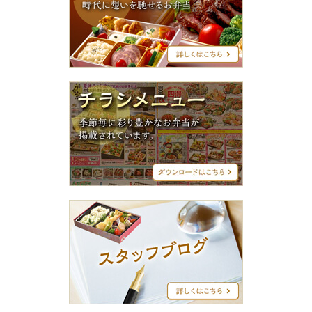
グ
シ
リ
ー
ズ
チ
ラ
シ
メ
ニ
ュ
ー
ス
タ
ッ
フ
ブ
ロ
グ