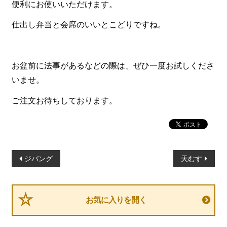
便利にお使いいただけます。
一品料理
お食い初め・お子様膳
仕出し弁当と会席のいいとこどりですね。
無料貸し出し
ランキング
お盆前に法事があるなどの際は、ぜひ一度お試しくださ
いませ。
お知らせ
ご注文お待ちしております。
スタッフブログ
求人情報
会社概要
投
お問い合わせ
ジパング
天むす
稿
サイトマップ
ナ
ビ
ログイン・マイページ
お気に入りを開く
ゲ
特定商取引法に基づく表記