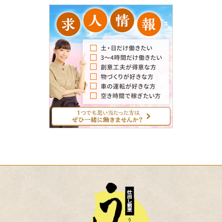
求
人
情
報