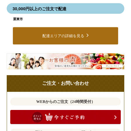
30,000円以上のご注文で配達
栗東市
配達エリアの詳細を見る
皆
様
の
ご
ご注文・お問い合わせ
意
見
も
WEBからのご注文（24時間受付）
お
聞
か
せ