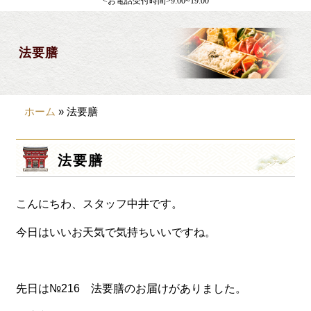
<お電話受付時間>9:00~19:00
製薬会社様向け
観光・行楽
法要膳
会合・お集まり
大皿料理
ホーム
»
法要膳
パーティデリバリー
価格から選ぶ
法要膳
~999円
こんにちわ、スタッフ中井です。
1,000~1,999円
2,000~2,999円
今日はいいお天気で気持ちいいですね。
3,000~3999円
4,000~7999円
先日は№216 法要膳のお届けがありました。
8,000円~