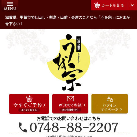
コ
HOME
ン
うを宗のこだわり
滋賀県、甲賀市で仕出し・割烹・出前・会席のことなら「うを宗」におまか
テ
せ下さい！
ン
配達エリア・注文方法
ツ
お客様の声
へ
ス
全商品一覧
キ
よくあるご質問
ッ
プ
お気に入り
ご用途から選ぶ
お祝い・ハレの日
法事・法要
お電話でのお問い合わせはこちら
接待・おもてなし
会議・セミナー弁当