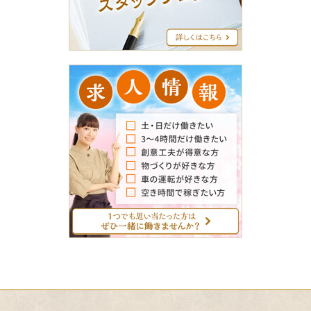
ブ
ロ
グ
求
人
情
報