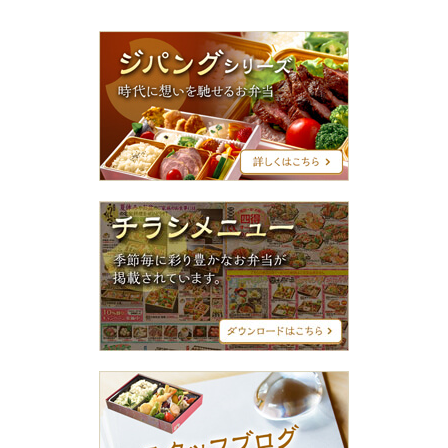
ジ
パ
ン
グ
シ
リ
ー
ズ
チ
ラ
シ
メ
ニ
ュ
ー
ス
タ
ッ
フ