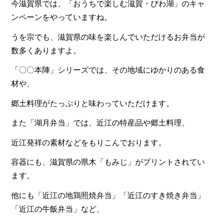
今滋賀県では、「おうちで楽しむ滋賀・びわ湖」のキャ
ンペーンをやっていますね。
食材から選ぶ
うを宗でも、滋賀県の味を楽しんでいただけるお弁当が
お肉メイン弁当
数多くありますよ。
お魚メイン弁当
「〇〇本陣」シリーズでは、その地域にゆかりのある食
お野菜メイン弁当
材や、
旬の食材弁当
郷土料理がたっぷりと味わっていただけます。
種類から選ぶ
また「湖月弁当」では、近江の特産品や郷土料理、
近江(滋賀)地方ゆかりの弁当
近江発祥の素材などをもりこんでおります。
四得オードブル
容器にも、滋賀県の県木「もみじ」がプリントされてい
寿司・会席膳
ます。
高級弁当
他にも「近江の地鶏照焼弁当」「近江のすき焼き弁当」
オードブル
「近江の牛飯弁当」など、