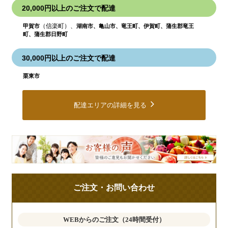
20,000円以上のご注文で配達
（信楽町）、
甲賀市
湖南市、亀山市、竜王町、伊賀町、蒲生郡竜王
町、蒲生郡日野町
30,000円以上のご注文で配達
栗東市
配達エリアの詳細を見る
皆
様
の
ご
ご注文・お問い合わせ
意
見
も
WEBからのご注文（24時間受付）