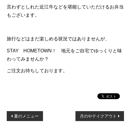
一品料理
言わずとしれた近江牛などを堪能していただけるお弁当
お食い初め・お子様膳
もございます。
無料貸し出し
ランキング
旅行などはまだ楽しめる状況ではありませんが、
お知らせ
STAY HOMETOWN！ 地元をご自宅でゆっくりと味
スタッフブログ
わってみませんか？
求人情報
ご注文お待ちしております。
会社概要
お問い合わせ
サイトマップ
投
ログイン・マイページ
夏のメニュー
月のやテイクアウト
稿
特定商取引法に基づく表記