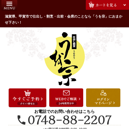
コ
HOME
ン
うを宗のこだわり
滋賀県、甲賀市で仕出し・割烹・出前・会席のことなら「うを宗」におまか
テ
せ下さい！
ン
配達エリア・注文方法
ツ
お客様の声
へ
ス
全商品一覧
キ
よくあるご質問
ッ
プ
お気に入り
ご用途から選ぶ
お祝い・ハレの日
法事・法要
お電話でのお問い合わせはこちら
接待・おもてなし
会議・セミナー弁当