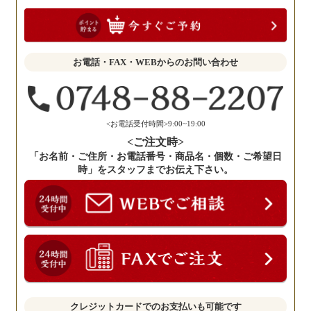
お
聞
か
せ
お電話・FAX・WEBからのお問い合わせ
く
だ
さ
い。
<お電話受付時間>9:00~19:00
<ご注文時>
「お名前・ご住所・お電話番号・商品名・個数・ご希望日
時」をスタッフまでお伝え下さい。
クレジットカードでのお支払いも可能です