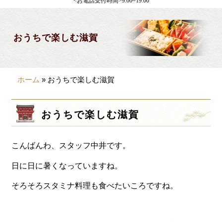
<お電話受付時間>9:00~19:00
製薬会社様向け
観光・行楽
おうちで楽しむ滋賀
会合・お集まり
大皿料理
ホーム
»
おうちで楽しむ滋賀
パーティデリバリー
価格から選ぶ
おうちで楽しむ滋賀
~999円
こんばんわ、スタッフ中井です。
1,000~1,999円
2,000~2,999円
日に日に暑くなっていますね。
3,000~3999円
そろそろスタミナ料理も食べたいころですね。
4,000~7999円
8,000円~