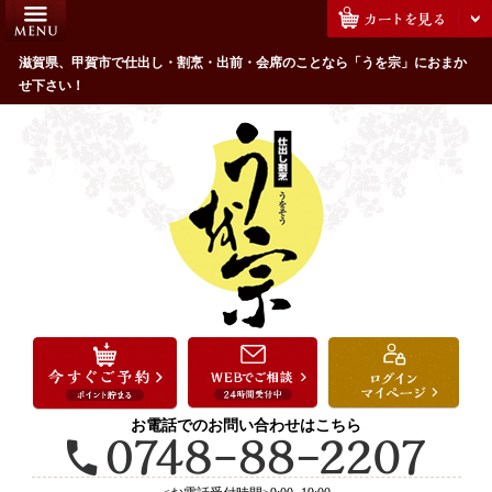
コ
HOME
ン
うを宗のこだわり
滋賀県、甲賀市で仕出し・割烹・出前・会席のことなら「うを宗」におまか
テ
せ下さい！
ン
配達エリア・注文方法
ツ
お客様の声
へ
ス
全商品一覧
キ
よくあるご質問
ッ
プ
お気に入り
ご用途から選ぶ
お祝い・ハレの日
法事・法要
お電話でのお問い合わせはこちら
接待・おもてなし
会議・セミナー弁当