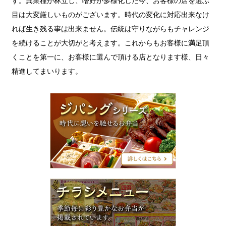
す。異業種が林立し、嗜好が多様化した今、お客様の店を選ぶ
目は大変厳しいものがございます。時代の変化に対応出来なけ
れば生き残る事は出来ません。伝統は守りながらもチャレンジ
を続けることが大切がと考えます。これからもお客様に満足頂
くことを第一に、お客様に選んで頂ける店となります様、日々
精進してまいります。
ジ
パ
ン
グ
シ
リ
ー
ズ
チ
ラ
シ
メ
ニ