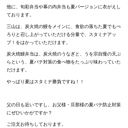
一品料理
他に、旬彩弁当や幕の内弁当も夏バージョンに衣がえし
お食い初め・お子様膳
ております。
無料貸し出し
三山は、炭火焼の鰻をメインに、食欲の落ちた夏でもぺ
ろりと召し上がっていただける分量で、スタミナアッ
ランキング
プ！をはかっていただけます。
お知らせ
炭火焼鰻弁当は、炭火焼のうなぎと、うを宗自慢の天ぷ
スタッフブログ
らという、夏バテ対策の食べ物をたっぷり味わっていた
求人情報
だけます。
会社概要
やっぱり夏はスタミナ勝負ですね！！
お問い合わせ
サイトマップ
父の日も近いですし、お父様・旦那様の夏バテ防止対策
ログイン・マイページ
にぜひいかがですか？
特定商取引法に基づく表記
ご注文お待ちしております。