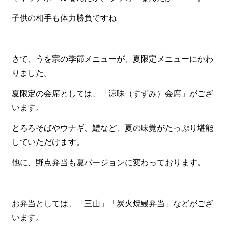
子供の相手も体力勝負ですね
食材から選ぶ
お肉メイン弁当
お魚メイン弁当
さて、うを宗の季節メニューが、夏限定メニューにかわ
りました。
お野菜メイン弁当
夏限定の会席としては、「涼味（すずみ）会席」がござ
旬の食材弁当
います。
種類から選ぶ
とろろそばやウナギ、鱧など、夏の味覚がたっぷり堪能
近江(滋賀)地方ゆかりの弁当
していただけます。
四得オードブル
他に、野点弁当も夏バージョンに変わっております。
寿司・会席膳
高級弁当
お弁当としては、「三山」「炭火焼鰻弁当」などがござ
オードブル
います。