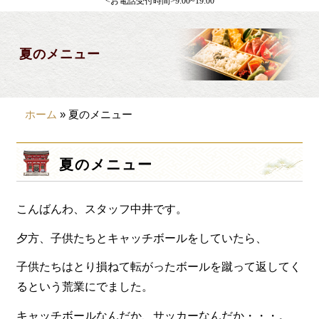
<お電話受付時間>9:00~19:00
製薬会社様向け
観光・行楽
夏のメニュー
会合・お集まり
大皿料理
ホーム
»
夏のメニュー
パーティデリバリー
価格から選ぶ
夏のメニュー
~999円
こんばんわ、スタッフ中井です。
1,000~1,999円
2,000~2,999円
夕方、子供たちとキャッチボールをしていたら、
3,000~3999円
子供たちはとり損ねて転がったボールを蹴って返してく
るという荒業にでました。
4,000~7999円
キャッチボールなんだか、サッカーなんだか・・・。
8,000円~