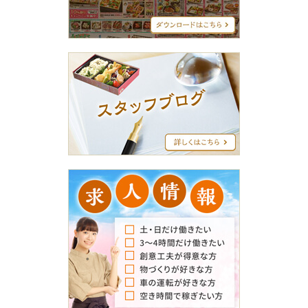
ュ
ー
ス
タ
ッ
フ
ブ
ロ
グ
求
人
情
報