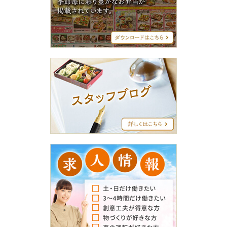
メ
ニ
ュ
ー
ス
タ
ッ
フ
ブ
ロ
グ
求
人
情
報