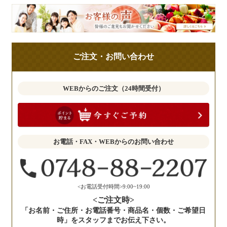
皆
様
の
ご
ご注文・お問い合わせ
意
見
も
WEBからのご注文（24時間受付）
お
聞
か
せ
お電話・FAX・WEBからのお問い合わせ
く
だ
さ
い。
<お電話受付時間>9:00~19:00
<ご注文時>
「お名前・ご住所・お電話番号・商品名・個数・ご希望日
時」をスタッフまでお伝え下さい。