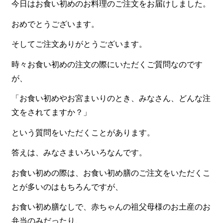
今日はお食い初めのお料理のご注文をお届けしました。
食材から選ぶ
おめでとうございます。
お肉メイン弁当
そしてご注文ありがとうございます。
お魚メイン弁当
時々お食い初めの注文の際にいただくご質問なのです
お野菜メイン弁当
が、
旬の食材弁当
「お食い初めやお宮まいりのとき、みなさん、どんな注
文をされてますか？」
種類から選ぶ
という質問をいただくことがあります。
近江(滋賀)地方ゆかりの弁当
四得オードブル
答えは、みなさまいろいろなんです。
寿司・会席膳
お食い初めの際は、お食い初め膳のご注文をいただくこ
とが多いのはもちろんですが、
高級弁当
お食い初め膳なしで、赤ちゃんの祖父母様のお土産のお
オードブル
弁当のみだったり、