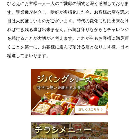
ひとえにお客様一人一人のご愛顧の賜物と深く感謝しておりま
す。異業種が林立し、嗜好が多様化した今、お客様の店を選ぶ
目は大変厳しいものがございます。時代の変化に対応出来なけ
れば生き残る事は出来ません。伝統は守りながらもチャレンジ
を続けることが大切がと考えます。これからもお客様に満足頂
くことを第一に、お客様に選んで頂ける店となります様、日々
精進してまいります。
ジ
パ
ン
グ
シ
リ
ー
ズ
チ
ラ
シ