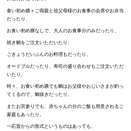
一品料理
食い初め膳＋ご両親と祖父母様のお食事の会席やお弁当
お食い初め・お子様膳
だったり、
無料貸し出し
お食い初め膳なしで、大人のお食事分のみだったり、
ランキング
焼き鯛をご注文いただいたり、
お知らせ
ごきょうだいぶんのお料理もだったり、
スタッフブログ
オードブルだったり、寿司の盛り合わせもご注文いただ
求人情報
いたり。
会社概要
時々、お食い初め膳でも鯛はお父様やおじいさまが釣っ
お問い合わせ
てくるので、鯛抜きだったり。
サイトマップ
またお宮参りでも、赤ちゃんの分のご飯も用意されるご
ログイン・マイページ
家庭もあったり。
特定商取引法に基づく表記
一応昔からの形式というものはあっても、