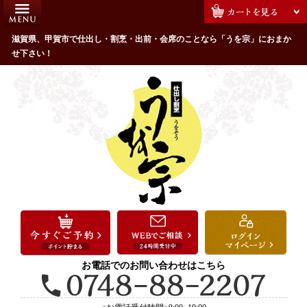
コ
HOME
ン
うを宗のこだわり
滋賀県、甲賀市で仕出し・割烹・出前・会席のことなら「うを宗」におまか
テ
せ下さい！
ン
配達エリア・注文方法
ツ
お客様の声
へ
ス
全商品一覧
キ
よくあるご質問
ッ
プ
お気に入り
ご用途から選ぶ
お祝い・ハレの日
法事・法要
お電話でのお問い合わせはこちら
接待・おもてなし
会議・セミナー弁当