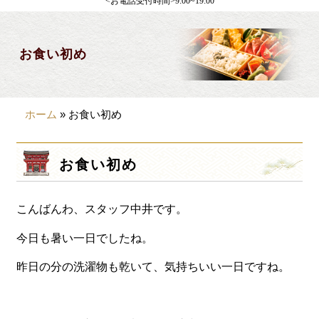
<お電話受付時間>9:00~19:00
製薬会社様向け
観光・行楽
お食い初め
会合・お集まり
大皿料理
ホーム
»
お食い初め
パーティデリバリー
価格から選ぶ
お食い初め
~999円
こんばんわ、スタッフ中井です。
1,000~1,999円
2,000~2,999円
今日も暑い一日でしたね。
3,000~3999円
昨日の分の洗濯物も乾いて、気持ちいい一日ですね。
4,000~7999円
8,000円~