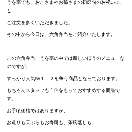
うを宗でも、おこさまやお孫さまの初節句のお祝いに、
と
食材から選ぶ
ご注文を多くいただきました。
お肉メイン弁当
お魚メイン弁当
その中から今日は、六角弁当をご紹介いたします。
お野菜メイン弁当
旬の食材弁当
この六角弁当、うを宗の中では新しいほうのメニューな
のですが、
種類から選ぶ
すっかり人気№１、２を争う商品となっております。
近江(滋賀)地方ゆかりの弁当
四得オードブル
もちろんスタッフも自信をもっておすすめする商品で
す。
寿司・会席膳
お手頃価格ではありますが、
高級弁当
お造りも天ぷらもお寿司も、茶碗蒸しも、
オードブル