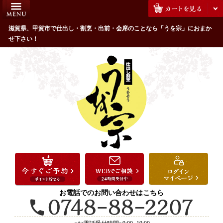
コ
HOME
ン
うを宗のこだわり
滋賀県、甲賀市で仕出し・割烹・出前・会席のことなら「うを宗」におまか
テ
せ下さい！
ン
配達エリア・注文方法
ツ
お客様の声
へ
ス
全商品一覧
キ
よくあるご質問
ッ
プ
お気に入り
ご用途から選ぶ
お祝い・ハレの日
法事・法要
お電話でのお問い合わせはこちら
接待・おもてなし
会議・セミナー弁当