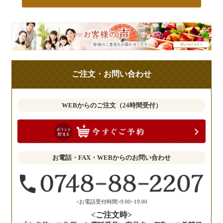
皆
様
の
ご
ご注文・お問い合わせ
意
見
も
WEBからのご注文（24時間受付）
お
聞
か
せ
お電話・FAX・WEBからのお問い合わせ
く
だ
さ
い。
<お電話受付時間>9:00~19:00
<ご注文時>