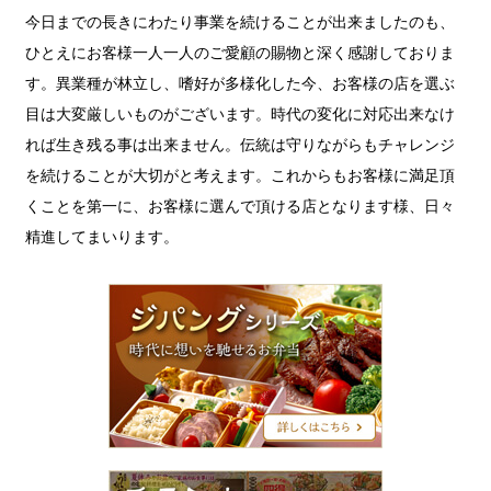
今日までの長きにわたり事業を続けることが出来ましたのも、
ひとえにお客様一人一人のご愛顧の賜物と深く感謝しておりま
す。異業種が林立し、嗜好が多様化した今、お客様の店を選ぶ
目は大変厳しいものがございます。時代の変化に対応出来なけ
れば生き残る事は出来ません。伝統は守りながらもチャレンジ
を続けることが大切がと考えます。これからもお客様に満足頂
くことを第一に、お客様に選んで頂ける店となります様、日々
精進してまいります。
ジ
パ
ン
グ
シ
リ
ー
ズ
チ