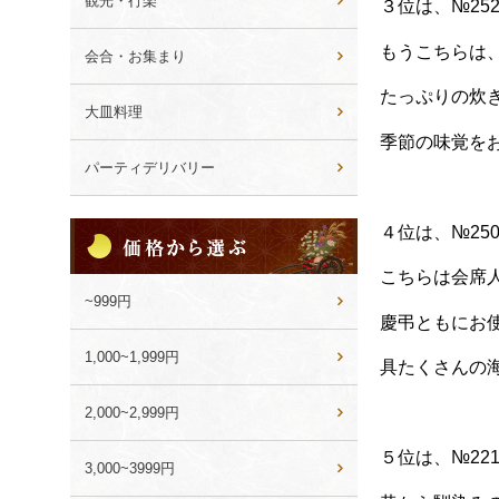
観光・行楽
３位は、№25
もうこちらは
会合・お集まり
たっぷりの炊
大皿料理
季節の味覚を
パーティデリバリー
価
４位は、№25
格
か
こちらは会席
ら
~999円
選
慶弔ともにお
ぶ
1,000~1,999円
具たくさんの
2,000~2,999円
５位は、№22
3,000~3999円