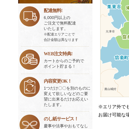
ビ
ス
配達無料!
一
6,000円以上の
覧
ご注文で無料配達
いたします。
※配達エリアごとで
合計金額は異なります
WEB注文特典!
カートからのご予約で
ポイント貯まる！
内容変更OK！
1つだけ〇〇を別のものに
変えて欲しいなどのご要
望に出来るだけお応えい
たします。
※エリア外で
お届け可能な
のし紙サービス！
慶事や法事やおもてなし