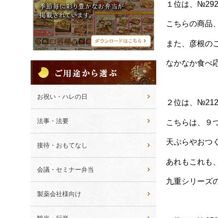
シ
１位は、№29
メ
ニ
こちらの商品
ュ
ー
また、彦根の
なかなか食べ
ご
用
途
か
お祝い・ハレの日
２位は、№21
ら
選
法事・法要
こちらは、９
ぶ
天ぷらやおつ
接待・おもてなし
あれもこれも
会議・セミナー弁当
九重シリーズ
製薬会社様向け