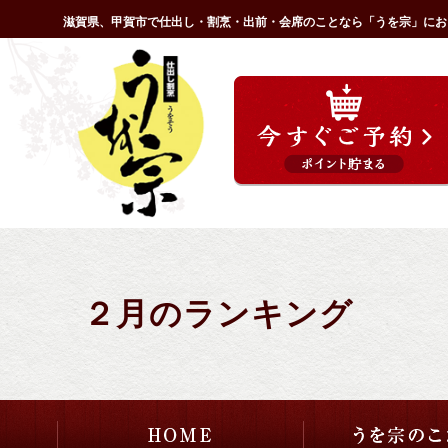
コ
滋賀県、甲賀市で仕出し・割烹・出前・会席のことなら「うを宗」にお
ン
HOME
テ
ン
ツ
へ
ス
キ
ッ
プ
２月のランキング