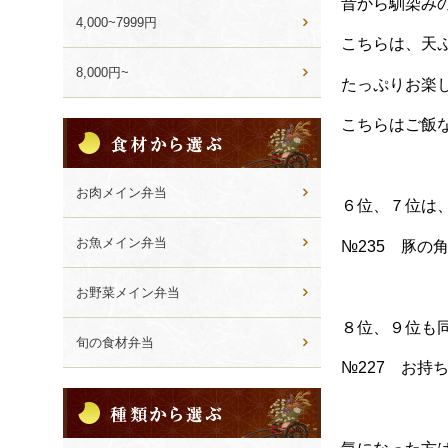
昔から馴染み
4,000~7999円
こちらは、天
8,000円~
たっぷりお楽
こちらはご飯
食
材
か
ら
お肉メイン弁当
６位、７位は
選
ぶ
お魚メイン弁当
№235 豚の
お野菜メイン弁当
８位、９位も
旬の食材弁当
№227 お持
種
類
か