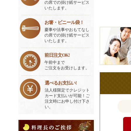
の席での掛け紙サービス
いたします。
お箸・ビニール袋！
皆
慶事や法事やおもてなし
の席での掛け紙サービス
様
いたします。
の
ご
前日注文OK!
意
午前中まで
見
ご注文をお受けします。
も
お
選べるお支払い!
聞
法人様限定でクレジット
か
カード支払いが可能！ご
注文時にお申し付け下さ
せ
い。
く
だ
料
さ
理