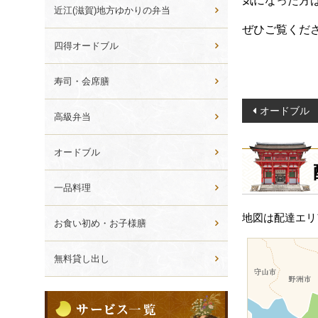
気になった方
ら
近江(滋賀)地方ゆかりの弁当
選
ぜひご覧くだ
ぶ
四得オードブル
寿司・会席膳
投
オードブル
高級弁当
稿
ナ
オードブル
ビ
ゲ
一品料理
ー
地図は配達エリ
シ
お食い初め・お子様膳
ョ
無料貸し出し
ン
サ
ー