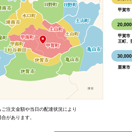
甲賀市
20,
甲賀市
王町、
30,
栗東市
もご注文金額や当日の配達状況により
場合があります。