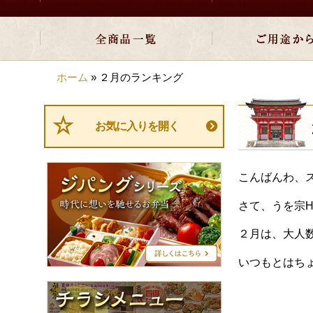
ホーム
»
２月のランキング
お気に入りを開く
ジ
こんばんわ、
パ
ン
さて、うを宗
グ
シ
２月は、大人
リ
ー
いつもとはち
ズ
チ
ラ