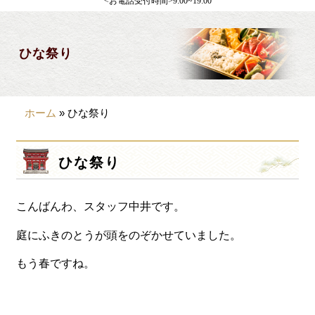
<お電話受付時間>9:00~19:00
製薬会社様向け
観光・行楽
ひな祭り
会合・お集まり
大皿料理
ホーム
»
ひな祭り
パーティデリバリー
価格から選ぶ
ひな祭り
~999円
こんばんわ、スタッフ中井です。
1,000~1,999円
2,000~2,999円
庭にふきのとうが頭をのぞかせていました。
3,000~3999円
もう春ですね。
4,000~7999円
8,000円~