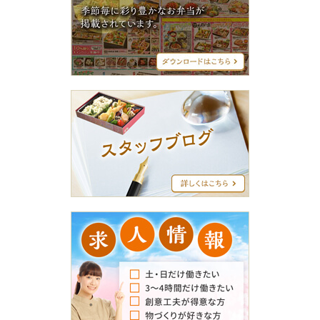
シ
メ
ニ
ュ
ー
ス
タ
ッ
フ
ブ
ロ
グ
求
人
情
報