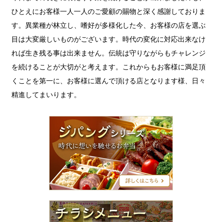
ひとえにお客様一人一人のご愛顧の賜物と深く感謝しておりま
す。異業種が林立し、嗜好が多様化した今、お客様の店を選ぶ
目は大変厳しいものがございます。時代の変化に対応出来なけ
れば生き残る事は出来ません。伝統は守りながらもチャレンジ
を続けることが大切がと考えます。これからもお客様に満足頂
くことを第一に、お客様に選んで頂ける店となります様、日々
精進してまいります。
ジ
パ
ン
グ
シ
リ
ー
ズ
チ
ラ