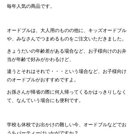
一品料理
毎年人気の商品です。
お食い初め・お子様膳
無料貸し出し
オードブルは、大人用のものの他に、キッズオードブル
ランキング
や、みなさんでつまめるものをご注文いただきました。
お知らせ
きょうだいの年齢差がある場合など、お子様向けのお弁
当が年齢で好みがかわるけど、
スタッフブログ
求人情報
違うとそれはそれで・・・という場合など、お子様向け
のオードブルがおすすめですよ。
会社概要
お孫さんが帰省の際に何人帰ってくるかはっきりしなく
お問い合わせ
て、なんていう場合にも便利です。
サイトマップ
ログイン・マイページ
学校も休校でお出かけの難しい今、オードブルなどでお
特定商取引法に基づく表記
うちパーティーはいかがですか？