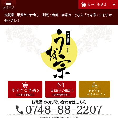
コ
HOME
ン
うを宗のこだわり
滋賀県、甲賀市で仕出し・割烹・出前・会席のことなら「うを宗」におまか
テ
せ下さい！
ン
配達エリア・注文方法
ツ
お客様の声
へ
ス
全商品一覧
キ
よくあるご質問
ッ
プ
お気に入り
ご用途から選ぶ
お祝い・ハレの日
法事・法要
お電話でのお問い合わせはこちら
接待・おもてなし
会議・セミナー弁当