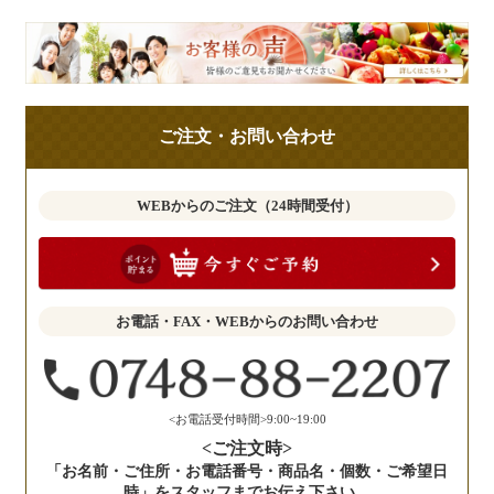
皆
様
の
ご
ご注文・お問い合わせ
意
見
も
WEBからのご注文（24時間受付）
お
聞
か
せ
お電話・FAX・WEBからのお問い合わせ
く
だ
さ
い。
<お電話受付時間>9:00~19:00
<ご注文時>
「お名前・ご住所・お電話番号・商品名・個数・ご希望日
時」をスタッフまでお伝え下さい。