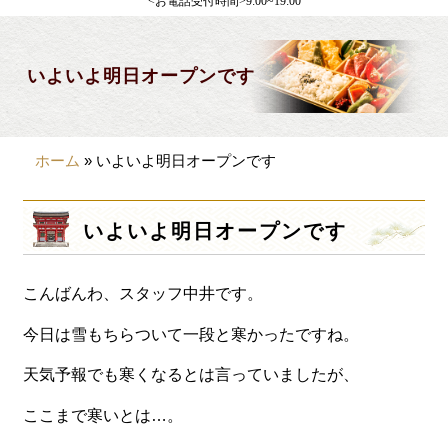
<お電話受付時間>9:00~19:00
製薬会社様向け
観光・行楽
いよいよ明日オープンです
会合・お集まり
大皿料理
ホーム
»
いよいよ明日オープンです
パーティデリバリー
価格から選ぶ
いよいよ明日オープンです
~999円
こんばんわ、スタッフ中井です。
1,000~1,999円
2,000~2,999円
今日は雪もちらついて一段と寒かったですね。
3,000~3999円
天気予報でも寒くなるとは言っていましたが、
4,000~7999円
ここまで寒いとは…。
8,000円~