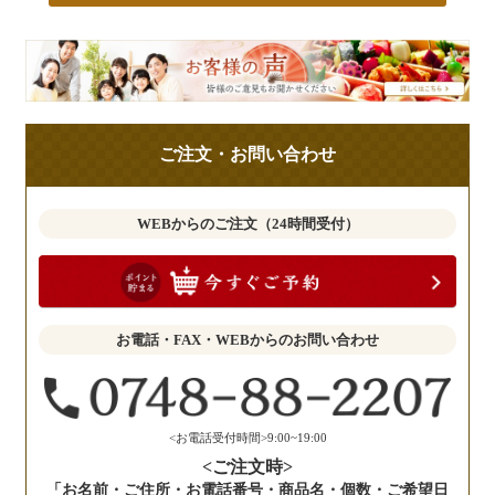
皆
様
の
ご
ご注文・お問い合わせ
意
見
も
WEBからのご注文（24時間受付）
お
聞
か
せ
お電話・FAX・WEBからのお問い合わせ
く
だ
さ
い。
<お電話受付時間>9:00~19:00
<ご注文時>
「お名前・ご住所・お電話番号・商品名・個数・ご希望日