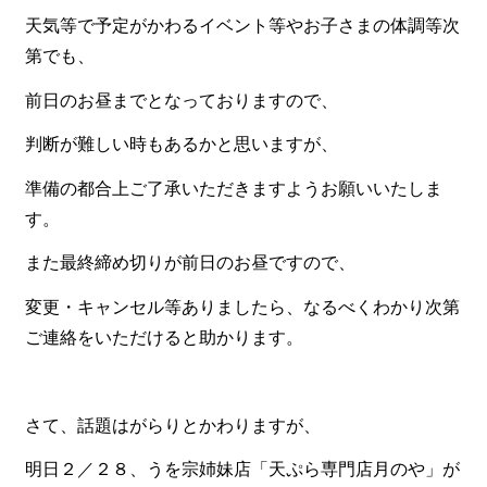
一品料理
天気等で予定がかわるイベント等やお子さまの体調等次
お食い初め・お子様膳
第でも、
無料貸し出し
前日のお昼までとなっておりますので、
ランキング
判断が難しい時もあるかと思いますが、
お知らせ
準備の都合上ご了承いただきますようお願いいたしま
スタッフブログ
す。
求人情報
また最終締め切りが前日のお昼ですので、
会社概要
変更・キャンセル等ありましたら、なるべくわかり次第
ご連絡をいただけると助かります。
お問い合わせ
サイトマップ
ログイン・マイページ
さて、話題はがらりとかわりますが、
特定商取引法に基づく表記
明日２／２８、うを宗姉妹店「天ぷら専門店月のや」が