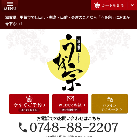
コ
HOME
ン
うを宗のこだわり
滋賀県、甲賀市で仕出し・割烹・出前・会席のことなら「うを宗」におまか
テ
せ下さい！
ン
配達エリア・注文方法
ツ
お客様の声
へ
ス
全商品一覧
キ
よくあるご質問
ッ
プ
お気に入り
ご用途から選ぶ
お祝い・ハレの日
法事・法要
お電話でのお問い合わせはこちら
接待・おもてなし
会議・セミナー弁当