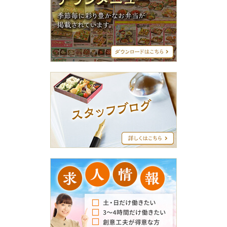
ラ
シ
メ
ニ
ュ
ー
ス
タ
ッ
フ
ブ
ロ
グ
求
人
情
報