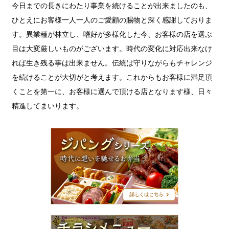
今日までの長きにわたり事業を続けることが出来ましたのも、
ひとえにお客様一人一人のご愛顧の賜物と深く感謝しておりま
す。異業種が林立し、嗜好が多様化した今、お客様の店を選ぶ
目は大変厳しいものがございます。時代の変化に対応出来なけ
れば生き残る事は出来ません。伝統は守りながらもチャレンジ
を続けることが大切がと考えます。これからもお客様に満足頂
くことを第一に、お客様に選んで頂ける店となります様、日々
精進してまいります。
ジ
パ
ン
グ
シ
リ
ー
ズ
チ