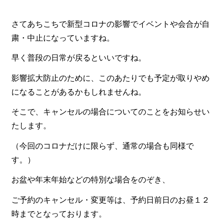
食材から選ぶ
さてあちこちで新型コロナの影響でイベントや会合が自
粛・中止になっていますね。
お肉メイン弁当
お魚メイン弁当
早く普段の日常が戻るといいですね。
お野菜メイン弁当
影響拡大防止のために、このあたりでも予定が取りやめ
になることがあるかもしれませんね。
旬の食材弁当
そこで、キャンセルの場合についてのことをお知らせい
種類から選ぶ
たします。
近江(滋賀)地方ゆかりの弁当
（今回のコロナだけに限らず、通常の場合も同様で
四得オードブル
す。）
寿司・会席膳
お盆や年末年始などの特別な場合をのぞき、
高級弁当
ご予約のキャンセル・変更等は、予約日前日のお昼１２
オードブル
時までとなっております。